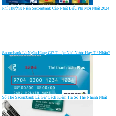
Phí Thường Niên Sacombank Cập Nhất Biểu Phí Mới Nhất 2024
Sacombank Là Ngân Hàng Gì? Thuộc Nhà Nước Hay Tư Nhân?
Số Thẻ Sacombank Là Gì? Cách Kiểm Tra Số Thẻ Nhanh Nhất