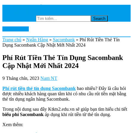
TRANG CHỦ
NGÂN HÀNG
Tìm kiếm...
Ktkts2.edu.vn
Trang chủ
»
Ngân Hàng
»
Sacombank
»
Phí Rút Tiền Thẻ Tín
Dụng Sacombank Cập Nhật Mới Nhất 2024
Phí Rút Tiền Thẻ Tín Dụng Sacombank
Cập Nhật Mới Nhất 2024
9 Tháng chín, 2023
Nam NT
Phí rút tiền thẻ tín dụng Sacombank
bao nhiêu? Đây là câu hỏi
được nhiều khách hàng quan tâm khi có nhu cầu rút tiền mặt bằng
thẻ tín dụng ngân hàng Sacombank.
Trong nội dung sau đây Ktkts2.edu.vn sẽ giúp bạn tìm hiểu chi tiết
biểu phí Sacombank
áp dụng khi rút tiền từ thẻ tín dụng.
Xem thêm: