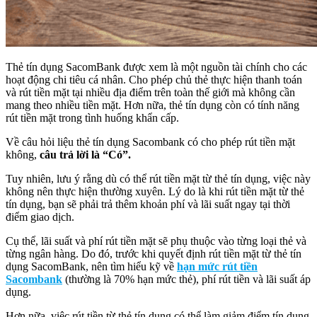
Thẻ tín dụng SacomBank được xem là một nguồn tài chính cho các
hoạt động chi tiêu cá nhân. Cho phép chủ thẻ thực hiện thanh toán
và rút tiền mặt tại nhiều địa điểm trên toàn thế giới mà không cần
mang theo nhiều tiền mặt. Hơn nữa, thẻ tín dụng còn có tính năng
rút tiền mặt trong tình huống khẩn cấp.
Về câu hỏi liệu thẻ tín dụng Sacombank có cho phép rút tiền mặt
không,
câu trả lời là “Có”.
Tuy nhiên, lưu ý rằng dù có thể rút tiền mặt từ thẻ tín dụng, việc này
không nên thực hiện thường xuyên. Lý do là khi rút tiền mặt từ thẻ
tín dụng, bạn sẽ phải trả thêm khoản phí và lãi suất ngay tại thời
điểm giao dịch.
Cụ thể, lãi suất và phí rút tiền mặt sẽ phụ thuộc vào từng loại thẻ và
từng ngân hàng. Do đó, trước khi quyết định rút tiền mặt từ thẻ tín
dụng SacomBank, nên tìm hiểu kỹ về
hạn mức rút tiền
Sacombank
(thường là 70% hạn mức thẻ), phí rút tiền và lãi suất áp
dụng.
Hơn nữa, việc rút tiền từ thẻ tín dụng có thể làm giảm điểm tín dụng