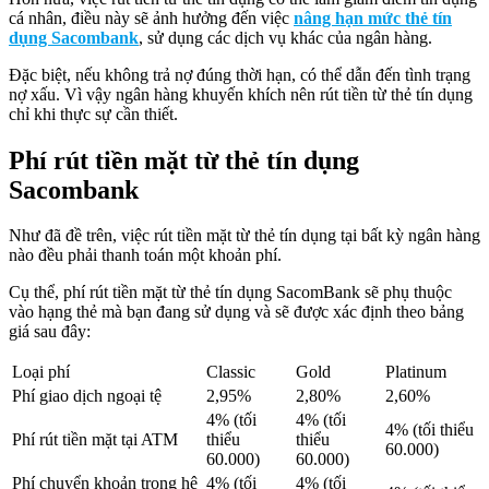
cá nhân, điều này sẽ ảnh hưởng đến việc
nâng hạn mức thẻ tín
dụng Sacombank
, sử dụng các dịch vụ khác của ngân hàng.
Đặc biệt, nếu không trả nợ đúng thời hạn, có thể dẫn đến tình trạng
nợ xấu. Vì vậy ngân hàng khuyến khích nên rút tiền từ thẻ tín dụng
chỉ khi thực sự cần thiết.
Phí rút tiền mặt từ thẻ tín dụng
Sacombank
Như đã đề trên, việc rút tiền mặt từ thẻ tín dụng tại bất kỳ ngân hàng
nào đều phải thanh toán một khoản phí.
Cụ thể, phí rút tiền mặt từ thẻ tín dụng SacomBank sẽ phụ thuộc
vào hạng thẻ mà bạn đang sử dụng và sẽ được xác định theo bảng
giá sau đây:
Loại phí
Classic
Gold
Platinum
Phí giao dịch ngoại tệ
2,95%
2,80%
2,60%
4% (tối
4% (tối
4% (tối thiểu
Phí rút tiền mặt tại ATM
thiểu
thiểu
60.000)
60.000)
60.000)
Phí chuyển khoản trong hệ
4% (tối
4% (tối