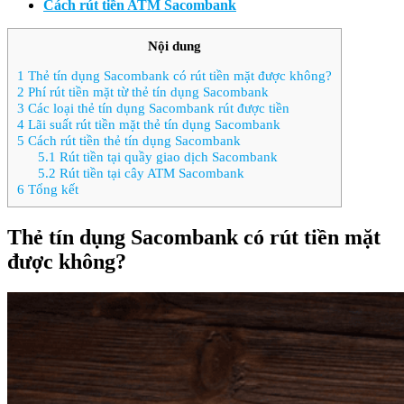
Cách rút tiền ATM Sacombank
Nội dung
1
Thẻ tín dụng Sacombank có rút tiền mặt được không?
2
Phí rút tiền mặt từ thẻ tín dụng Sacombank
3
Các loại thẻ tín dụng Sacombank rút được tiền
4
Lãi suất rút tiền mặt thẻ tín dụng Sacombank
5
Cách rút tiền thẻ tín dụng Sacombank
5.1
Rút tiền tại quầy giao dịch Sacombank
5.2
Rút tiền tại cây ATM Sacombank
6
Tổng kết
Thẻ tín dụng Sacombank có rút tiền mặt
được không?