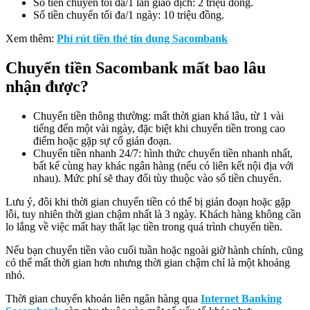
Số tiền chuyển tối đa/1 lần giao dịch: 2 triệu đồng.
Số tiền chuyển tối đa/1 ngày: 10 triệu đồng.
Xem thêm:
Phí rút tiền thẻ tín dụng Sacombank
Chuyển tiền Sacombank mất bao lâu
nhận được?
Chuyển tiền thông thường: mất thời gian khá lâu, từ 1 vài
tiếng đến một vài ngày, đặc biệt khi chuyển tiền trong cao
điểm hoặc gặp sự cố gián đoạn.
Chuyển tiền nhanh 24/7: hình thức chuyển tiền nhanh nhất,
bất kể cùng hay khác ngân hàng (nếu có liên kết nội địa với
nhau). Mức phí sẽ thay đổi tùy thuộc vào số tiền chuyển.
Lưu ý, đôi khi thời gian chuyển tiền có thể bị gián đoạn hoặc gặp
lỗi, tuy nhiên thời gian chậm nhất là 3 ngày. Khách hàng không cần
lo lắng về việc mất hay thất lạc tiền trong quá trình chuyển tiền.
Nếu bạn chuyển tiền vào cuối tuần hoặc ngoài giờ hành chính, cũng
có thể mất thời gian hơn nhưng thời gian chậm chỉ là một khoảng
nhỏ.
Thời gian chuyển khoản liên ngân hàng qua
Internet Banking