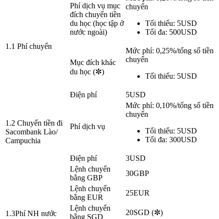
Phí dịch vụ mục
chuyển
đích chuyển tiền
du học (học tập ở
Tối thiểu: 5USD
nước ngoài)
Tối đa: 500USD
1.1 Phí chuyển
Mức phí: 0,25%/tổng số tiền
chuyển
Mục đích khác
du học (✼)
Tối thiểu: 5USD
Điện phí
5USD
Mức phí: 0,10%/tổng số tiền
chuyển
1.2 Chuyển tiền đi
Phí dịch vụ
Tối thiểu: 5USD
Sacombank Lào/
Tối đa: 300USD
Campuchia
Điện phí
3USD
Lệnh chuyển
30GBP
bằng GBP
Lệnh chuyển
25EUR
bằng EUR
Lệnh chuyển
20SGD (✼)
1.3Phí NH nước
bằng SGD