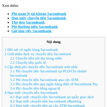
Xem thêm:
Phí quản lý tài khoản Sacombank
Hạn mức chuyển tiền Sacombank
Thẻ đen Sacombank
Phí thường niên Sacombank
Giờ làm việc Sacombank
Nội dung
1
Đôi nét về ngân hàng Sacombank
2
Giới thiệu dịch vụ chuyển tiền Sacombank
2.1
Chuyển tiền nội địa trong nước
2.2
Chuyển tiền quốc tế
3
Cập nhật phí chuyển tiền Sacombank mới nhất
3.1
Phí chuyển tiền Sacombank tại PGD/Chi nhánh
Sacombank
3.2
Phí chuyển tiền Sacombank qua cây ATM
3.3
Phí chuyển tiền qua ngân hàng điện tử Sacombank Pay
3.4
Phí chuyển tiền bằng ngoại tệ
4
Hạn mức chuyển tiền Sacombank
4.1
Hạn mức chuyển tiền Sacombank tại quầy giao dịch
4.2
Hạn mức chuyển tiền Sacombank eBanking
4.3
Hạn mức chuyển tiền tại cây ATM Sacombank