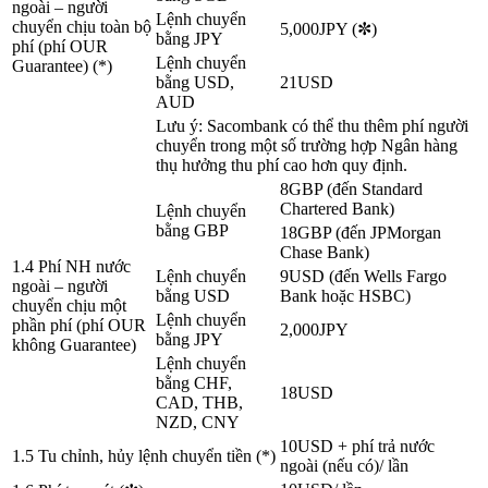
ngoài – người
Lệnh chuyển
chuyển chịu toàn bộ
5,000JPY (✼)
bằng JPY
phí (phí OUR
Lệnh chuyển
Guarantee) (*)
bằng USD,
21USD
AUD
Lưu ý: Sacombank có thể thu thêm phí người
chuyển trong một số trường hợp Ngân hàng
thụ hưởng thu phí cao hơn quy định.
8GBP (đến Standard
Chartered Bank)
Lệnh chuyển
bằng GBP
18GBP (đến JPMorgan
Chase Bank)
1.4 Phí NH nước
Lệnh chuyển
9USD (đến Wells Fargo
ngoài – người
bằng USD
Bank hoặc HSBC)
chuyển chịu một
Lệnh chuyển
phần phí (phí OUR
2,000JPY
bằng JPY
không Guarantee)
Lệnh chuyển
bằng CHF,
18USD
CAD, THB,
NZD, CNY
10USD + phí trả nước
1.5 Tu chỉnh, hủy lệnh chuyển tiền (*)
ngoài (nếu có)/ lần