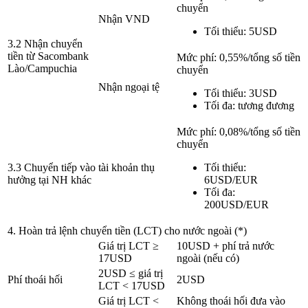
chuyển
Nhận VND
Tối thiểu: 5USD
3.2 Nhận chuyển
tiền từ Sacombank
Mức phí: 0,55%/tổng số tiền
Lào/Campuchia
chuyển
Nhận ngoại tệ
Tối thiểu: 3USD
Tối đa: tương đương
Mức phí: 0,08%/tổng số tiền
chuyển
3.3 Chuyển tiếp vào tài khoản thụ
Tối thiểu:
hưởng tại NH khác
6USD/EUR
Tối đa:
200USD/EUR
4. Hoàn trả lệnh chuyển tiền (LCT) cho nước ngoài (*)
Giá trị LCT ≥
10USD + phí trả nước
17USD
ngoài (nếu có)
2USD ≤ giá trị
Phí thoái hối
2USD
LCT < 17USD
Giá trị LCT <
Không thoái hối đưa vào