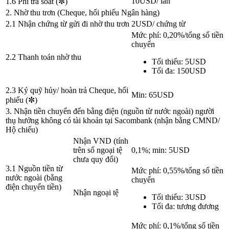
10USD/ lần
1.6 Phí tra soát (✼)
2. Nhờ thu trơn (Cheque, hối phiếu Ngân hàng)
2.1 Nhận chứng từ gửi đi nhờ thu trơn
2USD/ chứng từ
Mức phí: 0,20%/tổng số tiền
chuyển
2.2 Thanh toán nhờ thu
Tối thiểu: 5USD
Tối đa: 150USD
2.3 Ký quỹ hủy/ hoàn trả Cheque, hối
Min: 65USD
phiếu (✼)
3. Nhận tiền chuyển đến bằng điện (nguồn từ nước ngoài) người
thụ hưởng không có tài khoản tại Sacombank (nhận bằng CMND/
Hộ chiếu)
Nhận VND (tính
trên số ngoại tệ
0,1%; min: 5USD
chưa quy đổi)
3.1 Nguồn tiền từ
Mức phí: 0,55%/tổng số tiền
nước ngoài (bằng
chuyển
điện chuyển tiền)
Nhận ngoại tệ
Tối thiểu: 3USD
Tối đa: tương đương
Mức phí: 0,1%/tổng số tiền