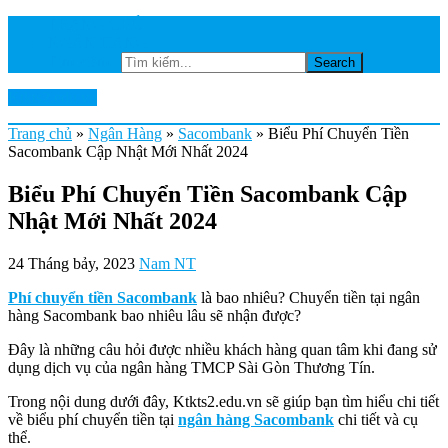
TRANG CHỦ
NGÂN HÀNG
Tìm kiếm...
Ktkts2.edu.vn
Trang chủ
»
Ngân Hàng
»
Sacombank
»
Biểu Phí Chuyển Tiền
Sacombank Cập Nhật Mới Nhất 2024
Biểu Phí Chuyển Tiền Sacombank Cập
Nhật Mới Nhất 2024
24 Tháng bảy, 2023
Nam NT
Phí chuyển tiền Sacombank
là bao nhiêu? Chuyển tiền tại ngân
hàng Sacombank bao nhiêu lâu sẽ nhận được?
Đây là những câu hỏi được nhiều khách hàng quan tâm khi đang sử
dụng dịch vụ của ngân hàng TMCP Sài Gòn Thương Tín.
Trong nội dung dưới đây, Ktkts2.edu.vn sẽ giúp bạn tìm hiểu chi tiết
về biểu phí chuyển tiền tại
ngân hàng Sacombank
chi tiết và cụ
thể.