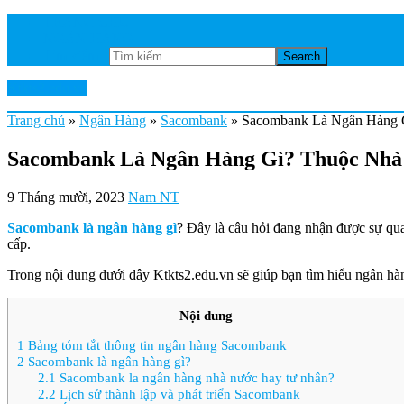
TRANG CHỦ
NGÂN HÀNG
Tìm kiếm...
Ktkts2.edu.vn
Trang chủ
»
Ngân Hàng
»
Sacombank
»
Sacombank Là Ngân Hàng 
Sacombank Là Ngân Hàng Gì? Thuộc Nhà
9 Tháng mười, 2023
Nam NT
Sacombank là ngân hàng gì
? Đây là câu hỏi đang nhận được sự qua
cấp.
Trong nội dung dưới đây Ktkts2.edu.vn sẽ giúp bạn tìm hiểu ngân hàn
Nội dung
1
Bảng tóm tắt thông tin ngân hàng Sacombank
2
Sacombank là ngân hàng gì?
2.1
Sacombank la ngân hàng nhà nước hay tư nhân?
2.2
Lịch sử thành lập và phát triển Sacombank