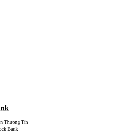
ank
òn Thương Tín
tock Bank