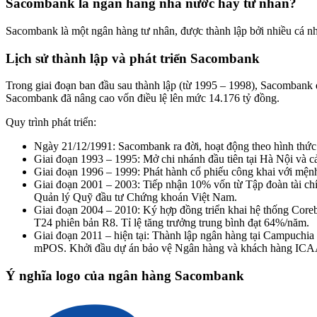
Sacombank la ngân hàng nhà nước hay tư nhân?
Sacombank là một ngân hàng tư nhân, được thành lập bởi nhiều cá n
Lịch sử thành lập và phát triển Sacombank
Trong giai đoạn ban đầu sau thành lập (từ 1995 – 1998), Sacombank đ
Sacombank đã nâng cao vốn điều lệ lên mức 14.176 tỷ đồng.
Quy trình phát triển:
Ngày 21/12/1991: Sacombank ra đời, hoạt động theo hình th
Giai đoạn 1993 – 1995: Mở chi nhánh đầu tiên tại Hà Nội và cải
Giai đoạn 1996 – 1999: Phát hành cổ phiếu công khai với mện
Giai đoạn 2001 – 2003: Tiếp nhận 10% vốn từ Tập đoàn tài c
Quản lý Quỹ đầu tư Chứng khoán Việt Nam.
Giai đoạn 2004 – 2010: Ký hợp đồng triển khai hệ thống Core
T24 phiên bản R8. Tỉ lệ tăng trưởng trung bình đạt 64%/năm.
Giai đoạn 2011 – hiện tại: Thành lập ngân hàng tại Campuchia
mPOS. Khởi đầu dự án bảo vệ Ngân hàng và khách hàng ICA
Ý nghĩa logo của ngân hàng Sacombank