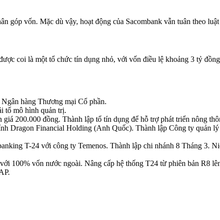
hân góp vốn. Mặc dù vậy, hoạt động của Sacombank vẫn tuân theo luật
ược coi là một tổ chức tín dụng nhỏ, với vốn điều lệ khoảng 3 tỷ đồn
ức Ngân hàng Thương mại Cổ phần.
 tổ mô hình quản trị.
h giá 200.000 đồng. Thành lập tổ tín dụng để hỗ trợ phát triển nông
hính Dragon Financial Holding (Anh Quốc). Thành lập Công ty quản l
banking T-24 với công ty Temenos. Thành lập chi nhánh 8 Tháng 3. N
 với 100% vốn nước ngoài. Nâng cấp hệ thống T24 từ phiên bản R8 lên 
AP.