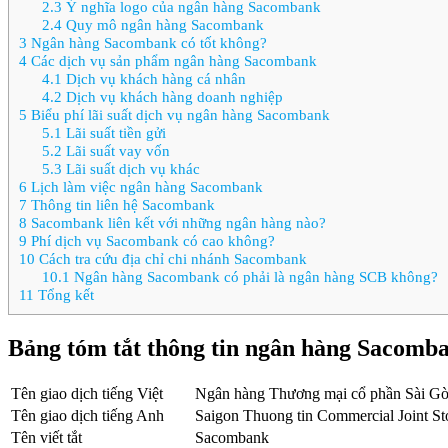
2.3
Ý nghĩa logo của ngân hàng Sacombank
2.4
Quy mô ngân hàng Sacombank
3
Ngân hàng Sacombank có tốt không?
4
Các dịch vụ sản phẩm ngân hàng Sacombank
4.1
Dịch vụ khách hàng cá nhân
4.2
Dịch vụ khách hàng doanh nghiệp
5
Biểu phí lãi suất dịch vụ ngân hàng Sacombank
5.1
Lãi suất tiền gửi
5.2
Lãi suất vay vốn
5.3
Lãi suất dịch vụ khác
6
Lịch làm việc ngân hàng Sacombank
7
Thông tin liên hệ Sacombank
8
Sacombank liên kết với những ngân hàng nào?
9
Phí dịch vụ Sacombank có cao không?
10
Cách tra cứu địa chỉ chi nhánh Sacombank
10.1
Ngân hàng Sacombank có phải là ngân hàng SCB không?
11
Tổng kết
Bảng tóm tắt thông tin ngân hàng Sacomb
Tên giao dịch tiếng Việt
Ngân hàng Thương mại cổ phần Sài G
Tên giao dịch tiếng Anh
Saigon Thuong tin Commercial Joint S
Tên viết tắt
Sacombank