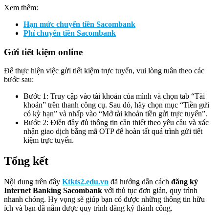
Xem thêm:
Hạn mức chuyển tiền Sacombank
Phí chuyển tiền Sacombank
Gửi tiết kiệm online
Để thực hiện việc gửi tiết kiệm trực tuyến, vui lòng tuân theo các
bước sau:
Bước 1: Truy cập vào tài khoản của mình và chọn tab “Tài
khoản” trên thanh công cụ. Sau đó, hãy chọn mục “Tiền gửi
có kỳ hạn” và nhấp vào “Mở tài khoản tiền gửi trực tuyến”.
Bước 2: Điền đầy đủ thông tin cần thiết theo yêu cầu và xác
nhận giao dịch bằng mã OTP để hoàn tất quá trình gửi tiết
kiệm trực tuyến.
Tổng kết
Nội dung trên đây
Ktkts2.edu.vn
đã hướng dẫn cách
đăng ký
Internet Banking Sacombank
với thủ tục đơn giản, quy trình
nhanh chóng. Hy vọng sẽ giúp bạn có được những thông tin hữu
ích và bạn đã nắm được quy trình đăng ký thành công.