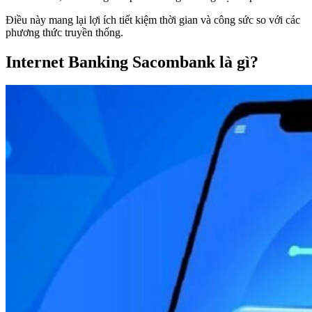
Điều này mang lại lợi ích tiết kiệm thời gian và công sức so với các
phương thức truyền thống.
Internet Banking Sacombank là gì?