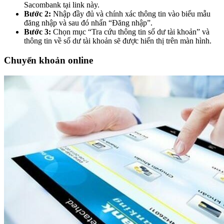
Sacombank tại link này.
Bước 2:
Nhập đầy đủ và chính xác thông tin vào biểu mẫu
đăng nhập và sau đó nhấn “Đăng nhập”.
Bước 3:
Chọn mục “Tra cứu thông tin số dư tài khoản” và
thông tin về số dư tài khoản sẽ được hiển thị trên màn hình.
Chuyển khoản online