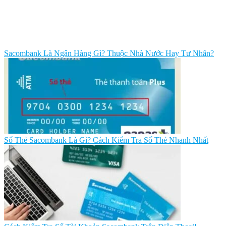
Sacombank Là Ngân Hàng Gì? Thuộc Nhà Nước Hay Tư Nhân?
Số Thẻ Sacombank Là Gì? Cách Kiểm Tra Số Thẻ Nhanh Nhất