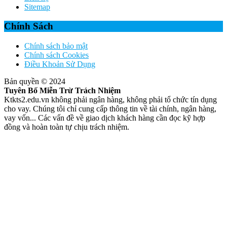
Sitemap
Chính Sách
Chính sách bảo mật
Chính sách Cookies
Điều Khoản Sử Dụng
Bản quyền © 2024
Tuyên Bố Miễn Trừ Trách Nhiệm
Ktkts2.edu.vn không phải ngân hàng, không phải tổ chức tín dụng
cho vay. Chúng tôi chỉ cung cấp thông tin về tài chính, ngân hàng,
vay vốn... Các vấn đề về giao dịch khách hàng cần đọc kỹ hợp
đồng và hoàn toàn tự chịu trách nhiệm.