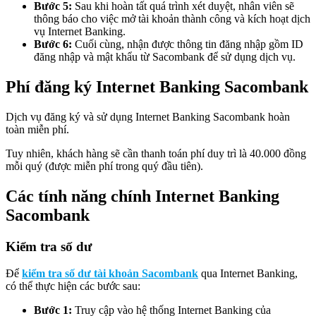
Bước 5:
Sau khi hoàn tất quá trình xét duyệt, nhân viên sẽ
thông báo cho việc mở tài khoản thành công và kích hoạt dịch
vụ Internet Banking.
Bước 6:
Cuối cùng, nhận được thông tin đăng nhập gồm ID
đăng nhập và mật khẩu từ Sacombank để sử dụng dịch vụ.
Phí đăng ký Internet Banking Sacombank
Dịch vụ đăng ký và sử dụng Internet Banking Sacombank hoàn
toàn miễn phí.
Tuy nhiên, khách hàng sẽ cần thanh toán phí duy trì là 40.000 đồng
mỗi quý (được miễn phí trong quý đầu tiên).
Các tính năng chính Internet Banking
Sacombank
Kiểm tra số dư
Để
kiểm tra số dư tài khoản Sacombank
qua Internet Banking,
có thể thực hiện các bước sau:
Bước 1:
Truy cập vào hệ thống Internet Banking của