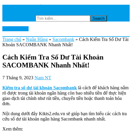
TRANG CHỦ
NGÂN HÀNG
Tìm kiếm...
Ktkts2.edu.vn
Trang chủ
»
Ngân Hàng
»
Sacombank
»
Cách Kiểm Tra Số Dư Tài
Khoản SACOMBANK Nhanh Nhất!
Cách Kiểm Tra Số Dư Tài Khoản
SACOMBANK Nhanh Nhất!
7 Tháng 9, 2023
Nam NT
Kiểm tra số dư tài khoản Sacombank
là cách để khách hàng nắm
rõ được trong tài khoản ngân hàng còn bao nhiêu tiền để thực hiện
giao dịch tài chính như rút tiền, chuyển tiền hoặc thanh toán hóa
đơn.
Nội dung dưới đây Ktkts2.edu.vn sẽ giúp bạn tìm hiểu các cách tra
cứu số dư tài khoản ngân hàng Sacombank nhanh nhất.
Xem thêm: