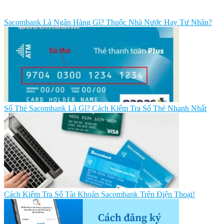
Sacombank Là Ngân Hàng Gì? Thuộc Nhà Nước Hay Tư Nhân?
Số Thẻ Sacombank Là Gì? Cách Kiểm Tra Số Thẻ Nhanh Nhất
Cách Kiểm Tra Số Tài Khoản Sacombank Trên Điện Thoại!