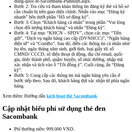
dung-quoc-te-Sacombank-Platinum.aspx.
Bước 2: Tra cứu và tham khảo thông tin đăng ký thẻ và hồ sơ
cần chuẩn bị trên giao diện chính. Nhấn vào mục “Đăng ký
nhanh” bên dưới phần “Hồ sơ đăng ký”.
Bước 3: Chọn “Khách hàng cá nhân” trong phần “Vui lòng
chọn đối tượng khách hàng” và nhấn “Đăng ký”.
Bước 4: Tại mục “KHCN – SPDV”, chọn các mục “Tiền
gửi”, “Dịch vụ ngân hàng cao cấp (DVNHCC)”, “Ngân hàng
điện tử” và “ComBo”. Sau đó, điền các thông tin cá nhân như
họ tên, ngày tháng năm sinh, giới tính, loại giấy tờ, số
CMND/ CCCD, số điện thoại di động, địa chỉ email, quốc
gia, tỉnh/ thành phố, quận/ huyện, số nhà/ đường, nhập mã
xác nhận và tích vào ô “Tôi đồng ý”. Cuối cùng, ấn “Đăng
ký”.
Bước 5: Cung cấp các thông tin mà ngân hàng yêu cầu ở
bước tiếp theo. Sau đó, khách hàng đợi xác nhận từ phía ngân
hàng.
Xem thêm: Hướng dẫn
kích hoạt thẻ Sacombank
Cập nhật biểu phí sử dụng thẻ đen
Sacombank
Phí thường niên: 999.000 VND.