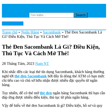
TRANG CHỦ
NGÂN HÀNG
Tìm kiếm...
Ktkts2.edu.vn
Trang chủ
»
Ngân Hàng
»
Sacombank
»
Thẻ Đen Sacombank Là
Gì? Điều Kiện, Thủ Tục Và Cách Mở Thẻ!
Thẻ Đen Sacombank Là Gì? Điều Kiện,
Thủ Tục Và Cách Mở Thẻ!
28 Tháng Tám, 2023
Nam NT
Khi nhắc đến các loại thẻ tín dụng Sacombank, khách hàng thường
nghĩ tới
thẻ đen Sacombank
bởi đây là dòng thẻ ATM có hạn mức
chi tiêu cao và chủ sở hữu nhận được nhiều đặc quyền từ ngân
hàng.
Tuy nhiên, để có thẻ mở
thẻ đen
ngân hàng Sacombank thì bạn cần
đáp ứng được nhiều điều kiện, thủ tục từ phía ngân hàng.
Vậy để hiểu về thẻ đen Sacombank là gì? Điều kiện, hồ sơ và quy