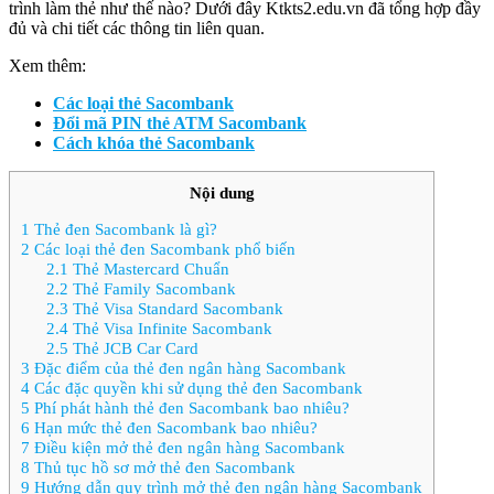
trình làm thẻ như thế nào? Dưới đây Ktkts2.edu.vn đã tổng hợp đầy
đủ và chi tiết các thông tin liên quan.
Xem thêm:
Các loại thẻ Sacombank
Đổi mã PIN thẻ ATM Sacombank
Cách khóa thẻ Sacombank
Nội dung
1
Thẻ đen Sacombank là gì?
2
Các loại thẻ đen Sacombank phổ biến
2.1
Thẻ Mastercard Chuẩn
2.2
Thẻ Family Sacombank
2.3
Thẻ Visa Standard Sacombank
2.4
Thẻ Visa Infinite Sacombank
2.5
Thẻ JCB Car Card
3
Đặc điểm của thẻ đen ngân hàng Sacombank
4
Các đặc quyền khi sử dụng thẻ đen Sacombank
5
Phí phát hành thẻ đen Sacombank bao nhiêu?
6
Hạn mức thẻ đen Sacombank bao nhiêu?
7
Điều kiện mở thẻ đen ngân hàng Sacombank
8
Thủ tục hồ sơ mở thẻ đen Sacombank
9
Hướng dẫn quy trình mở thẻ đen ngân hàng Sacombank