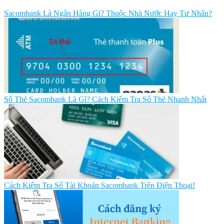
Sacombank Là Ngân Hàng Gì? Thuộc Nhà Nước Hay Tư Nhân?
Số Thẻ Sacombank Là Gì? Cách Kiểm Tra Số Thẻ Nhanh Nhất
Cách Kiểm Tra Số Tài Khoản Sacombank Trên Điện Thoại!