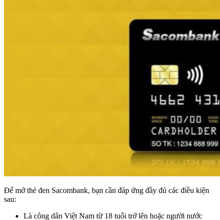
Để mở thẻ đen Sacombank, bạn cần đáp ứng đầy đủ các điều kiện
sau:
Là công dân Việt Nam từ 18 tuổi trở lên hoặc người nước