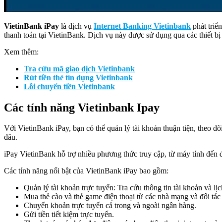
VietinBank iPay
là dịch vụ
Internet Banking Vietinbank
phát triể
thanh toán tại VietinBank. Dịch vụ này được sử dụng qua các thiết bị đ
Xem thêm:
Tra cứu mã giao dịch Vietinbank
Rút tiền thẻ tín dụng Vietinbank
Lỗi chuyển tiền Vietinbank
Các tính năng Vietinbank Ipay
Với VietinBank iPay, bạn có thể quản lý tài khoản thuận tiện, theo dõi
đâu.
iPay VietinBank hỗ trợ nhiều phương thức truy cập, từ máy tính đến đi
Các tính năng nổi bật của VietinBank iPay bao gồm:
Quản lý tài khoản trực tuyến: Tra cứu thông tin tài khoản và lịc
Mua thẻ cào và thẻ game điện thoại từ các nhà mạng và đối tác
Chuyển khoản trực tuyến cả trong và ngoài ngân hàng.
Gửi tiền tiết kiệm trực tuyến.