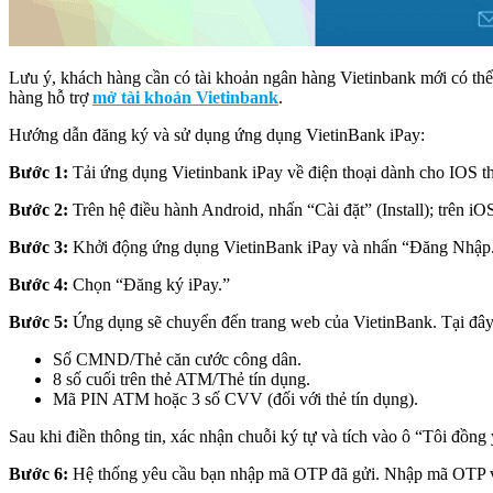
Lưu ý, khách hàng cần có tài khoản ngân hàng Vietinbank mới có t
hàng hỗ trợ
mở tài khoản Vietinbank
.
Hướng dẫn đăng ký và sử dụng ứng dụng VietinBank iPay:
Bước 1:
Tải ứng dụng Vietinbank iPay về điện thoại dành cho IOS the
Bước 2:
Trên hệ điều hành Android, nhấn “Cài đặt” (Install); trên i
Bước 3:
Khởi động ứng dụng VietinBank iPay và nhấn “Đăng Nhập
Bước 4:
Chọn “Đăng ký iPay.”
Bước 5:
Ứng dụng sẽ chuyển đến trang web của VietinBank. Tại đây, 
Số CMND/Thẻ căn cước công dân.
8 số cuối trên thẻ ATM/Thẻ tín dụng.
Mã PIN ATM hoặc 3 số CVV (đối với thẻ tín dụng).
Sau khi điền thông tin, xác nhận chuỗi ký tự và tích vào ô “Tôi đồng 
Bước 6:
Hệ thống yêu cầu bạn nhập mã OTP đã gửi. Nhập mã OTP v