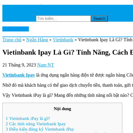
TRANG CHỦ
NGÂN HÀNG
Tìm kiếm...
Ktkts2.edu.vn
Trang chủ
»
Ngân Hàng
»
Vietinbank
»
Vietinbank Ipay Là Gì? Tín
Vietinbank Ipay Là Gì? Tính Năng, Cách 
21 Tháng 9, 2023
Nam NT
Vietinbank Ipay
là ứng dụng ngân hàng điện tử được ngân hàng Công 
Nhờ đó mà khách hàng có thể giao dịch chuyển tiền, thanh toán, gửi ti
Vậy Vietinbank iPay là gì? Mang đến những tính năng nổi bật nào? C
Nội dung
1
Vietinbank iPay là gì?
2
Các tính năng Vietinbank Ipay
3
Điều kiện đăng ký Vietinbank iPay