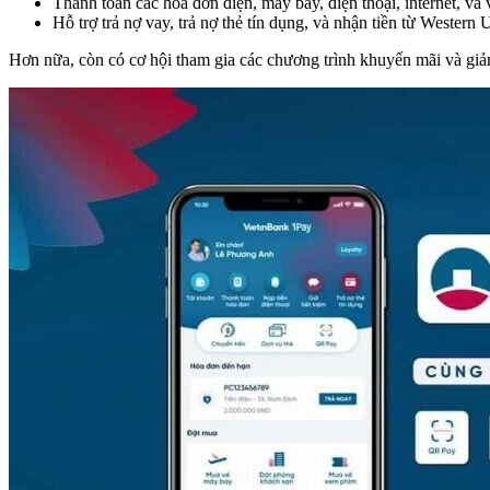
Thanh toán các hóa đơn điện, máy bay, điện thoại, internet, và 
Hỗ trợ trả nợ vay, trả nợ thẻ tín dụng, và nhận tiền từ Western 
Hơn nữa, còn có cơ hội tham gia các chương trình khuyến mãi và giảm