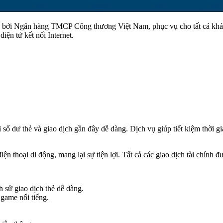
n bởi Ngân hàng TMCP Công thương Việt Nam, phục vụ cho tất cả khác
iện tử kết nối Internet.
 số dư thẻ và giao dịch gần đây dễ dàng. Dịch vụ giúp tiết kiệm thời gi
ện thoại di động, mang lại sự tiện lợi. Tất cả các giao dịch tài chính
h sử giao dịch thẻ dễ dàng.
 game nổi tiếng.