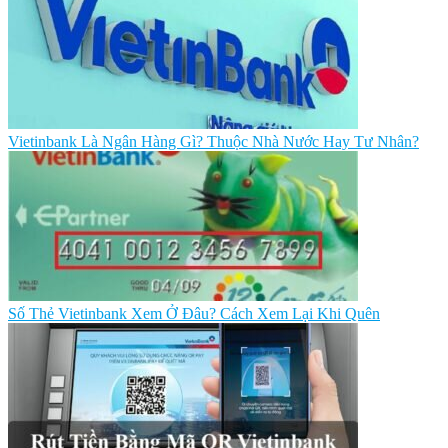
Vietinbank Là Ngân Hàng Gì? Thuộc Nhà Nước Hay Tư Nhân?
Số Thẻ Vietinbank Xem Ở Đâu? Cách Xem Lại Khi Quên