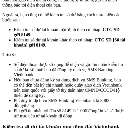
thông báo tới điện thoại của bạn.
Ngoài ra, bạn cũng có thể kiểm tra số dư bằng cách thực hiện các
bước sau:
Kiểm tra số dư tài khoản mặc định theo cú pháp:
CTG SD
gửi 8149.
Kiểm tra số dư tài khoản khác theo cú pháp:
CTG SD [Số tài
khoản] gửi 8149.
Lưu ý:
Số điện thoại được sử dụng để nhận và gửi tin nhắn kiểm tra
số dư là số thuê bao đã đăng ký dịch vụ SMS Banking
Vietinbank.
Nếu bạn chưa đăng ký sử dụng dịch vụ SMS Banking, bạn
có thể đến bất kỳ chi nhánh hoặc quầy giao dịch Vietinbank
trên toàn quốc với giấy tờ tùy thân như CMND/CCCD/Hộ
thiếu để đăng ký.
Phí duy trì dịch vụ SMS Banking Vietinbank là 8.800
đồng/tháng.
Phí gửi tin nhắn tới đầu số 8149 là 1.000 đồng/tin và sẽ được
trừ trực tiếp từ tài khoản di động.
Kiểm tra số dư tài khoản qua tổng đài Vietinbank