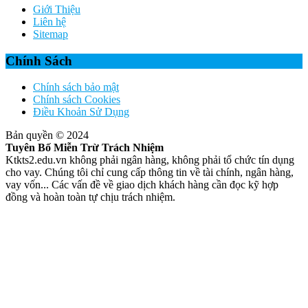
Giới Thiệu
Liên hệ
Sitemap
Chính Sách
Chính sách bảo mật
Chính sách Cookies
Điều Khoản Sử Dụng
Bản quyền © 2024
Tuyên Bố Miễn Trừ Trách Nhiệm
Ktkts2.edu.vn không phải ngân hàng, không phải tổ chức tín dụng
cho vay. Chúng tôi chỉ cung cấp thông tin về tài chính, ngân hàng,
vay vốn... Các vấn đề về giao dịch khách hàng cần đọc kỹ hợp
đồng và hoàn toàn tự chịu trách nhiệm.