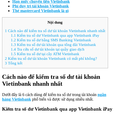
Hạn mức chuyển tiền Vietinbank
Phí duy trì tài khoản Vietinbank
Thẻ mastercard Vietinbank là gì
Nội dung
1
Cách nào để kiểm tra số dư tài khoản Vietinbank nhanh nhất
1.1
Kiểm tra số dư Vietinbank qua app Vietinbank iPay
1.2
Kiểm tra số dư bằng SMS Banking Vietinbank
1.3
Kiểm tra số dư tài khoản qua tổng đài Vietinbank
1.4
Tra cứu số dư tài khoản tại quầy giao dịch
1.5
Kiểm tra số dư tại cây ATM Vietinbank
2
Kiểm tra số dư tài khoản Vietinbank có mất phí không?
3
Tổng kết
Cách nào để kiểm tra số dư tài khoản
Vietinbank nhanh nhất
Dưới đây là 6 cách dùng để kiểm tra số dư trong tài khoản
ngân
hàng Vietinbank
phổ biến và được sử dụng nhiều nhất.
Kiểm tra số dư Vietinbank qua app Vietinbank iPay