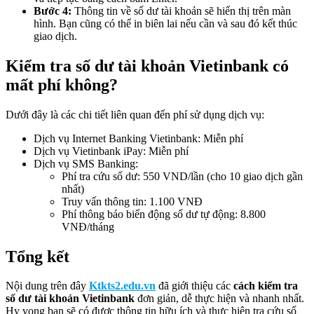
Bước 4:
Thông tin về số dư tài khoản sẽ hiển thị trên màn
hình. Bạn cũng có thể in biên lai nếu cần và sau đó kết thúc
giao dịch.
Kiểm tra số dư tài khoản Vietinbank có
mất phí không?
Dưới đây là các chi tiết liên quan đến phí sử dụng dịch vụ:
Dịch vụ Internet Banking Vietinbank: Miễn phí
Dịch vụ Vietinbank iPay: Miễn phí
Dịch vụ SMS Banking:
Phí tra cứu số dư: 550 VND/lần (cho 10 giao dịch gần
nhất)
Truy vấn thông tin: 1.100 VNĐ
Phí thông báo biến động số dư tự động: 8.800
VNĐ/tháng
Tổng kết
Nội dung trên đây
Ktkts2.edu.vn
đã giới thiệu các
cách kiểm tra
số dư tài khoản Vietinbank
đơn giản, dễ thực hiện và nhanh nhất.
Hy vọng bạn sẽ có được thông tin hữu ích và thực hiện tra cứu số