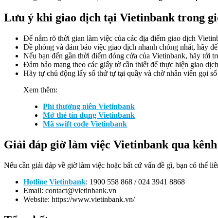
Lưu ý khi giao dịch tại Vietinbank trong g
Để nắm rõ thời gian làm việc của các địa điểm giao dịch Vietin
Đề phòng và đảm bảo việc giao dịch nhanh chóng nhất, hãy đến
Nếu bạn đến gần thời điểm đóng cửa của Vietinbank, hãy tới trư
Đảm bảo mang theo các giấy tờ cần thiết để thực hiện giao d
Hãy tự chủ động lấy số thứ tự tại quầy và chờ nhân viên gọi số
Xem thêm:
Phí thường niên Vietinbank
Mở thẻ tín dụng Vietinbank
Mã swift code Vietinbank
Giải đáp giờ làm việc Vietinbank qua kênh
Nếu cần giải đáp về giờ làm việc hoặc bất cứ vấn đề gì, bạn có thể liê
Hotline Vietinbank
: 1900 558 868 / 024 3941 8868
Email:
contact@vietinbank.vn
Website: https://www.vietinbank.vn/