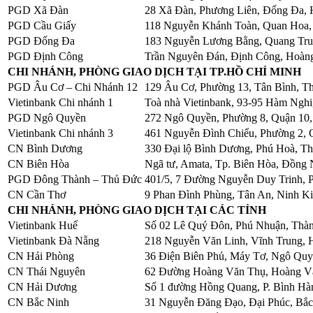
PGD Xã Đàn
28 Xã Đàn, Phương Liên, Đống Đa, 
PGD Cầu Giấy
118 Nguyễn Khánh Toàn, Quan Hoa,
PGD Đống Đa
183 Nguyễn Lương Bằng, Quang Tru
PGD Định Công
Trần Nguyên Đán, Định Công, Hoàn
CHI NHÁNH, PHÒNG GIAO DỊCH TẠI TP.HỒ CHÍ MINH
PGD Âu Cơ – Chi Nhánh 12
129 Âu Cơ, Phường 13, Tân Bình, T
Vietinbank Chi nhánh 1
Toà nhà Vietinbank, 93-95 Hàm Ngh
PGD Ngô Quyền
272 Ngô Quyền, Phường 8, Quận 10,
Vietinbank Chi nhánh 3
461 Nguyễn Đình Chiểu, Phường 2, 
CN Bình Dương
330 Đại lộ Bình Dương, Phú Hoà, T
CN Biên Hòa
Ngã tư, Amata, Tp. Biên Hòa, Đồng 
PGD Đông Thành – Thủ Đức
401/5, 7 Đường Nguyễn Duy Trinh, 
CN Cần Thơ
9 Phan Đình Phùng, Tân An, Ninh K
CHI NHÁNH, PHÒNG GIAO DỊCH TẠI CÁC TỈNH
Vietinbank Huế
Số 02 Lê Quý Đôn, Phú Nhuận, Thà
Vietinbank Đà Nẵng
218 Nguyễn Văn Linh, Vĩnh Trung, 
CN Hải Phòng
36 Điện Biên Phủ, Máy Tơ, Ngô Quy
CN Thái Nguyên
62 Đường Hoàng Văn Thụ, Hoàng Vă
CN Hải Dương
Số 1 đường Hồng Quang, P. Bình Hà
CN Bắc Ninh
31 Nguyễn Đăng Đạo, Đại Phúc, Bắc