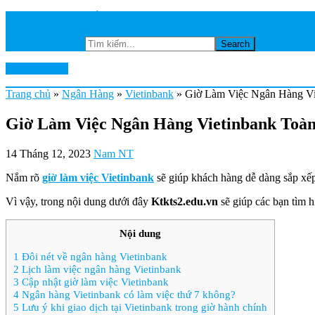
TRANG CHỦ
NGÂN HÀNG
Tìm kiếm...
Ktkts2.edu.vn
Trang chủ
»
Ngân Hàng
»
Vietinbank
»
Giờ Làm Việc Ngân Hàng Vi
Giờ Làm Việc Ngân Hàng Vietinbank Toà
14 Tháng 12, 2023
Nam NT
Nắm rõ
giờ làm việc Vietinbank
sẽ giúp khách hàng dễ dàng sắp xếp 
Vì vậy, trong nội dung dưới đây
Ktkts2.edu.vn
sẽ giúp các bạn tìm hi
Nội dung
1
Đôi nét về ngân hàng Vietinbank
2
Lịch làm việc ngân hàng Vietinbank
3
Cập nhật giờ làm việc Vietinbank
4
Ngân hàng Vietinbank có làm việc thứ 7 không?
5
Lưu ý khi giao dịch tại Vietinbank trong giờ hành chính