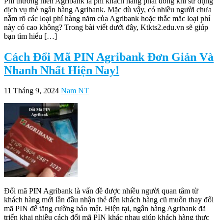
Phí thường niên Agribank là phí khách hàng phải đóng khi sử dụng
dịch vụ thẻ ngân hàng Agribank. Mặc dù vậy, có nhiều người chưa
nắm rõ các loại phí hàng năm của Agribank hoặc thắc mắc loại phí
này có cao không? Trong bài viết dưới đây, Ktkts2.edu.vn sẽ giúp
bạn tìm hiểu […]
Cách Đổi Mã PIN Agribank Đơn Giản Và
Nhanh Nhất Hiện Nay!
11 Tháng 9, 2024
Nam NT
Đổi mã PIN Agribank là vấn đề được nhiều người quan tâm từ
khách hàng mới lần đầu nhận thẻ đến khách hàng cũ muốn thay đổi
mã PIN để tăng cường bảo mật. Hiện tại, ngân hàng Agribank đã
triển khai nhiều cách đổi mã PIN khác nhau giúp khách hàng thực