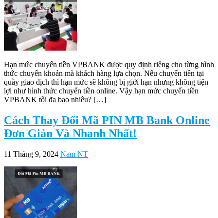
Hạn mức chuyển tiền VPBANK được quy định riêng cho từng hình
thức chuyển khoản mà khách hàng lựa chọn. Nếu chuyển tiền tại
quầy giao dịch thì hạn mức sẽ không bị giới hạn nhưng không tiện
lợi như hình thức chuyển tiền online. Vậy hạn mức chuyển tiền
VPBANK tối đa bao nhiêu? […]
Cách Thay Đổi Mã PIN MB Bank Online
Đơn Giản Và Nhanh Nhất!
11 Tháng 9, 2024
Nam NT