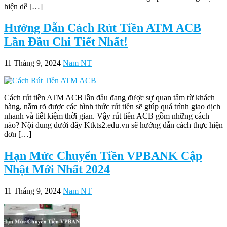
hiện dễ […]
Hướng Dẫn Cách Rút Tiền ATM ACB
Lần Đầu Chi Tiết Nhất!
11 Tháng 9, 2024
Nam NT
Cách rút tiền ATM ACB lần đầu đang được sự quan tâm từ khách
hàng, nắm rõ được các hình thức rút tiền sẽ giúp quá trình giao dịch
nhanh và tiết kiệm thời gian. Vậy rút tiền ACB gồm những cách
nào? Nội dung dưới đây Ktkts2.edu.vn sẽ hướng dẫn cách thực hiện
đơn […]
Hạn Mức Chuyển Tiền VPBANK Cập
Nhật Mới Nhất 2024
11 Tháng 9, 2024
Nam NT