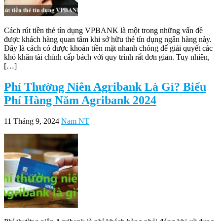
Cách rút tiền thẻ tín dụng VPBANK là một trong những vấn đề
được khách hàng quan tâm khi sở hữu thẻ tín dụng ngân hàng này.
Đây là cách có được khoản tiền mặt nhanh chóng để giải quyết các
khó khăn tài chính cấp bách với quy trình rất đơn giản. Tuy nhiên,
[…]
Phí Thường Niên Agribank Là Gì? Biểu
Phí Hàng Năm Agribank 2024
11 Tháng 9, 2024
Nam NT