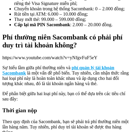
riêng thẻ Visa Signature miễn phí;
Chuyển khoản trong hệ thống Sacombank: 0 – 2.000 đồng;
Rút tiền tại ATM: 6.000 – 10.000 đồng;
Thay mới thẻ: 99.000 – 599.000 đồng;
Cấp lại mã PIN Sacombank
: 2.000 – 20.000 đồng.
Phí thường niên Sacombank có phải phí
duy trì tài khoản không?
https://www.youtube.com/watch?v=yNfgvFuF5eY
Sự hiểu lầm giữa phí thường niên và
phí quản lý tài khoản
Sacombank
là một vấn đề phổ biến. Tuy nhiên, cần nhận thức rằng
hai loại phí này là hoàn toàn khác nhau và áp dụng cho hai đối
tượng khác nhau, đó là tài khoản ngân hàng và thẻ.
Để phân biệt giữa hai loại phí này, bạn có thể dựa trên các tiêu chí
sau đây:
Thời gian nộp
Theo quy định của Sacombank, bạn sẽ phải trả phí thường niên một
lần hàng năm. Tuy nhiên, phí duy trì tài khoản sẽ được thu hàng