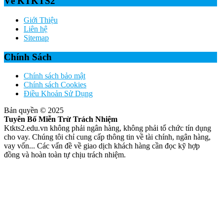
Về KTKTS2
Giới Thiệu
Liên hệ
Sitemap
Chính Sách
Chính sách bảo mật
Chính sách Cookies
Điều Khoản Sử Dụng
Bản quyền © 2025
Tuyên Bố Miễn Trừ Trách Nhiệm
Ktkts2.edu.vn không phải ngân hàng, không phải tổ chức tín dụng
cho vay. Chúng tôi chỉ cung cấp thông tin về tài chính, ngân hàng,
vay vốn... Các vấn đề về giao dịch khách hàng cần đọc kỹ hợp
đồng và hoàn toàn tự chịu trách nhiệm.