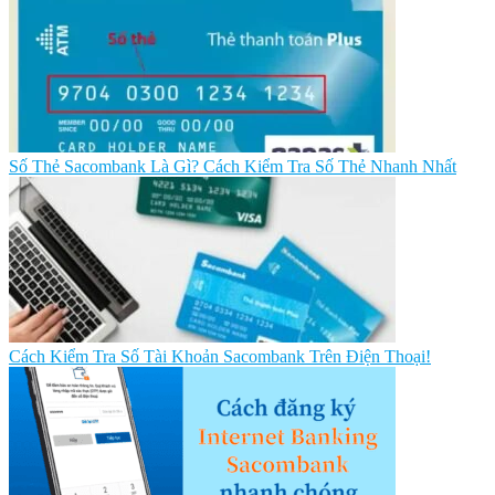
Số Thẻ Sacombank Là Gì? Cách Kiểm Tra Số Thẻ Nhanh Nhất
Cách Kiểm Tra Số Tài Khoản Sacombank Trên Điện Thoại!