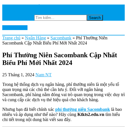
TRANG CHỦ
NGÂN HÀNG
Tìm kiếm...
Ktkts2.edu.vn
Trang chủ
»
Ngân Hàng
»
Sacombank
»
Phí Thường Niên
Sacombank Cập Nhất Biểu Phí Mới Nhất 2024
Phí Thường Niên Sacombank Cập Nhất
Biểu Phí Mới Nhất 2024
25 Tháng 1, 2024
Nam NT
Trong hệ thống dịch vụ ngân hàng, phí thường niên là một yếu tố
quan trọng mà các chủ thẻ cần lưu ý. Đối với ngân hàng
Sacombank, phí hàng nằm đóng vai trò quan trọng trong việc duy trì
và cung cấp các dịch vụ thẻ hiệu quả cho khách hàng.
Nhưng bạn đã biết chính xác
phí thường niên Sacombank
là bao
nhiêu và áp dụng như thế nào? Hãy cùng
Ktkts2.edu.vn
tìm hiểu
chi tiết trong nội dung bài viết sau đây.