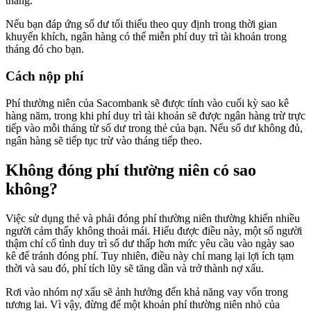
tháng.
Nếu bạn đáp ứng số dư tối thiểu theo quy định trong thời gian
khuyến khích, ngân hàng có thể miễn phí duy trì tài khoản trong
tháng đó cho bạn.
Cách nộp phí
Phí thường niên của Sacombank sẽ được tính vào cuối kỳ sao kê
hàng năm, trong khi phí duy trì tài khoản sẽ được ngân hàng trừ trực
tiếp vào mỗi tháng từ số dư trong thẻ của bạn. Nếu số dư không đủ,
ngân hàng sẽ tiếp tục trừ vào tháng tiếp theo.
Không đóng phí thường niên có sao
không?
Việc sử dụng thẻ và phải đóng phí thường niên thường khiến nhiều
người cảm thấy không thoải mái. Hiểu được điều này, một số người
thậm chí cố tình duy trì số dư thấp hơn mức yêu cầu vào ngày sao
kê để tránh đóng phí. Tuy nhiên, điều này chỉ mang lại lợi ích tạm
thời và sau đó, phí tích lũy sẽ tăng dần và trở thành nợ xấu.
Rơi vào nhóm nợ xấu sẽ ảnh hưởng đến khả năng vay vốn trong
tương lai. Vì vậy, đừng để một khoản phí thường niên nhỏ của