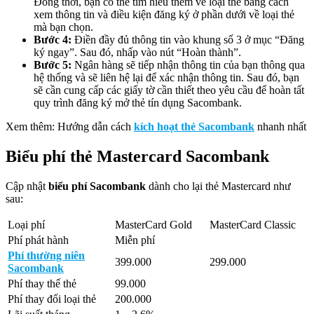
Đồng thời, bạn có thể tìm hiểu thêm về loại thẻ bằng cách
xem thông tin và điều kiện đăng ký ở phần dưới về loại thẻ
mà bạn chọn.
Bước 4:
Điền đầy đủ thông tin vào khung số 3 ở mục “Đăng
ký ngay”. Sau đó, nhấp vào nút “Hoàn thành”.
Bước 5:
Ngân hàng sẽ tiếp nhận thông tin của bạn thông qua
hệ thống và sẽ liên hệ lại để xác nhận thông tin. Sau đó, bạn
sẽ cần cung cấp các giấy tờ cần thiết theo yêu cầu để hoàn tất
quy trình đăng ký mở thẻ tín dụng Sacombank.
Xem thêm: Hướng dẫn cách
kích hoạt thẻ Sacombank
nhanh nhất
Biểu phí thẻ Mastercard Sacombank
Cập nhật
biểu phí Sacombank
dành cho lại thẻ Mastercard như
sau:
Loại phí
MasterCard Gold
MasterCard Classic
Phí phát hành
Miễn phí
Phí thường niên
399.000
299.000
Sacombank
Phí thay thế thẻ
99.000
Phí thay đổi loại thẻ
200.000