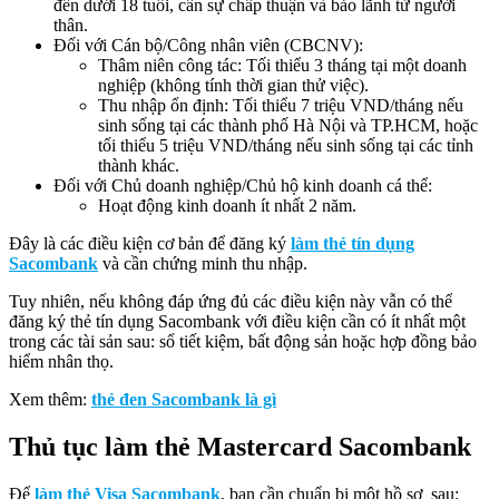
đến dưới 18 tuổi, cần sự chấp thuận và bảo lãnh từ người
thân.
Đối với Cán bộ/Công nhân viên (CBCNV):
Thâm niên công tác: Tối thiểu 3 tháng tại một doanh
nghiệp (không tính thời gian thử việc).
Thu nhập ổn định: Tối thiểu 7 triệu VND/tháng nếu
sinh sống tại các thành phố Hà Nội và TP.HCM, hoặc
tối thiểu 5 triệu VND/tháng nếu sinh sống tại các tỉnh
thành khác.
Đối với Chủ doanh nghiệp/Chủ hộ kinh doanh cá thể:
Hoạt động kinh doanh ít nhất 2 năm.
Đây là các điều kiện cơ bản để đăng ký
làm thẻ tín dụng
Sacombank
và cần chứng minh thu nhập.
Tuy nhiên, nếu không đáp ứng đủ các điều kiện này vẫn có thể
đăng ký thẻ tín dụng Sacombank với điều kiện cần có ít nhất một
trong các tài sản sau: sổ tiết kiệm, bất động sản hoặc hợp đồng bảo
hiểm nhân thọ.
Xem thêm:
thẻ đen Sacombank là gì
Thủ tục làm thẻ Mastercard Sacombank
Để
làm thẻ Visa Sacombank
, bạn cần chuẩn bị một hồ sơ sau: