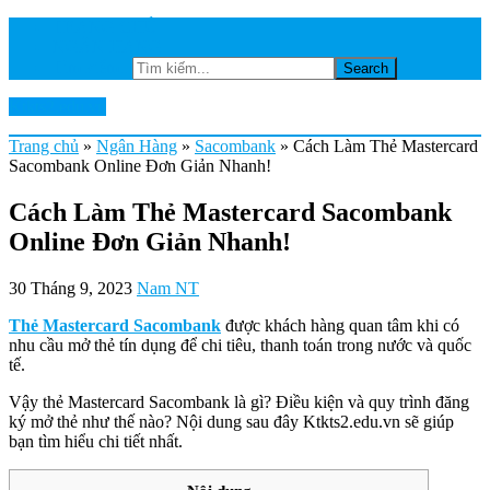
TRANG CHỦ
NGÂN HÀNG
Tìm kiếm...
Ktkts2.edu.vn
Trang chủ
»
Ngân Hàng
»
Sacombank
»
Cách Làm Thẻ Mastercard
Sacombank Online Đơn Giản Nhanh!
Cách Làm Thẻ Mastercard Sacombank
Online Đơn Giản Nhanh!
30 Tháng 9, 2023
Nam NT
Thẻ Mastercard Sacombank
được khách hàng quan tâm khi có
nhu cầu mở thẻ tín dụng để chi tiêu, thanh toán trong nước và quốc
tế.
Vậy thẻ Mastercard Sacombank là gì? Điều kiện và quy trình đăng
ký mở thẻ như thế nào? Nội dung sau đây Ktkts2.edu.vn sẽ giúp
bạn tìm hiểu chi tiết nhất.