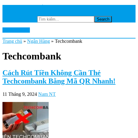
TRANG CHỦ
NGÂN HÀNG
Tìm kiếm...
Ktkts2.edu.vn
Trang chủ
»
Ngân Hàng
»
Techcombank
Techcombank
Cách Rút Tiền Không Cần Thẻ
Techcombank Bằng Mã QR Nhanh!
11 Tháng 9, 2024
Nam NT