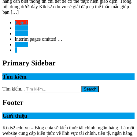
hàng cần biết thông tin chi tiết để có thể thực hiện giao dịch. Trong
nội dung dưới đây Ktkts2.edu.vn sẽ giải đáp cụ thể thắc mắc giúp
bạn […]
Page
1
Page
2
Page
3
Interim pages omitted
…
Page
5
»
Primary Sidebar
Tìm kiếm
Tìm kiếm...
Footer
Giới thiệu
Ktkts2.edu.vn – Blog chia sẽ kiến thức tài chính, ngân hàng. Là một
website cung cấp kiến thức về lĩnh vực tài chính, tiền tệ, ngân hàng,