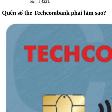
biến là 4221.
Quên số thẻ Techcombank phải làm sao?