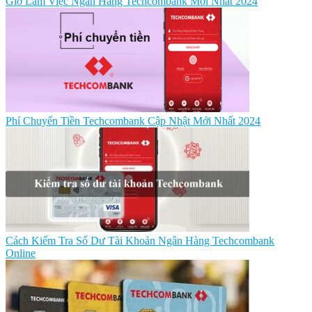
Giờ Làm Việc Ngân Hàng Techcombank Mới Nhất 2024
Phí Chuyển Tiền Techcombank Cập Nhật Mới Nhất 2024
Cách Kiểm Tra Số Dư Tài Khoản Ngân Hàng Techcombank
Online