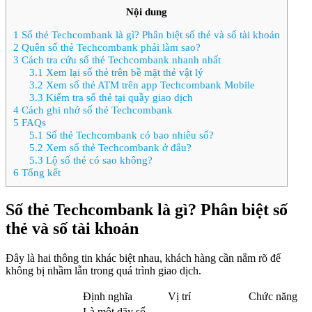
Nội dung
1
Số thẻ Techcombank là gì? Phân biệt số thẻ và số tài khoản
2
Quên số thẻ Techcombank phải làm sao?
3
Cách tra cứu số thẻ Techcombank nhanh nhất
3.1
Xem lại số thẻ trên bề mặt thẻ vật lý
3.2
Xem số thẻ ATM trên app Techcombank Mobile
3.3
Kiểm tra số thẻ tại quầy giao dịch
4
Cách ghi nhớ số thẻ Techcombank
5
FAQs
5.1
Số thẻ Techcombank có bao nhiêu số?
5.2
Xem số thẻ Techcombank ở đâu?
5.3
Lộ số thẻ có sao không?
6
Tổng kết
Số thẻ Techcombank là gì? Phân biệt số
thẻ và số tài khoản
Đây là hai thông tin khác biệt nhau, khách hàng cần nắm rõ để
không bị nhầm lẫn trong quá trình giao dịch.
Định nghĩa
Vị trí
Chức năng
Là một dãy số