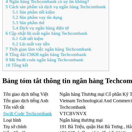
4
Ngân hàng Techcombank có uy tín không?
5
Cách sản phẩm và dịch vụ ngân hàng Techcombank
5.1
Sản phẩm tiết kiệm
5.2
Sản phẩm vay tín dụng
5.3
Sản phẩm thẻ
5.4
Dịch vụ ngân hàng điện tử
6
Cập nhật lãi suất ngân hàng Techcombank
6.1
Gửi tiết kiệm
6.2
Lãi suất vay tiền
7
Thời gian làm việc ngân hàng Techcombank
8
Tổng đài CSKH ngân hàng Techcombank
9
Mã Swift code ngân hàng Techcombank
10
Tổng kết
Bảng tóm tắt thông tin ngân hàng Techco
Tên giao dịch tiếng Việt
Ngân hàng Thương mại Cổ phần Kỹ 
Tên giao dịch tiếng Anh
Vietnam Technological And Commercia
Tên viết tắt
Techcombank
Swift Code Techcombank
VTCBVNVX
Loại hình
Ngân hàng thương mại
Trụ sở chính
191 Bà Triệu, quận Hai Bà Trưng , Hà