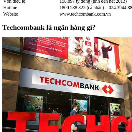
Vốn điều lệ
158.897 tỷ đồng (tính đến hết 2013)
Hotline
1800 588 822 (cá nhân) – 024 3944 8
Website
www.techcombank.com.vn
Techcombank là ngân hàng gì?