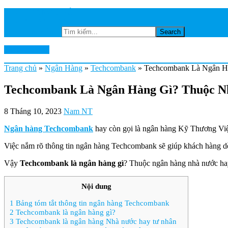
TRANG CHỦ
NGÂN HÀNG
Tìm kiếm...
Ktkts2.edu.vn
Trang chủ
»
Ngân Hàng
»
Techcombank
»
Techcombank Là Ngân H
Techcombank Là Ngân Hàng Gì? Thuộc N
8 Tháng 10, 2023
Nam NT
Ngân hàng Techcombank
hay còn gọi là ngân hàng Kỹ Thương Việ
Việc nắm rõ thông tin ngân hàng Techcombank sẽ giúp khách hàng dễ
Vậy
Techcombank là ngân hàng gì
? Thuộc ngân hàng nhà nước hay 
Nội dung
1
Bảng tóm tắt thông tin ngân hàng Techcombank
2
Techcombank là ngân hàng gì?
3
Techcombank là ngân hàng Nhà nước hay tư nhân