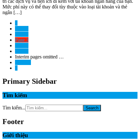
trì các dịch vụ và tiện ích đi kèm với tài khoản ngân hàng của bạn.
Mức phí này có thể thay đổi tùy thuộc vào loại tài khoản và thẻ
ngân […]
«
Page
1
Page
2
Page
3
Page
4
Page
5
Interim pages omitted
…
Page
55
»
Primary Sidebar
Tìm kiếm
Tìm kiếm...
Footer
Giới thiệu