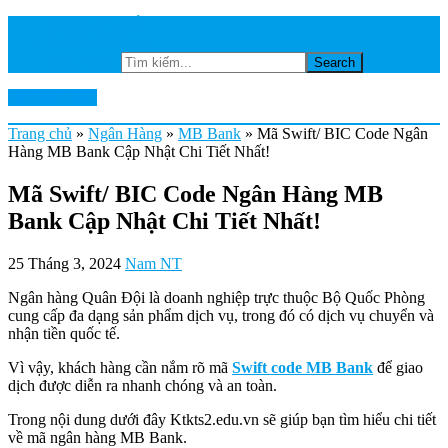
TRANG CHỦ
NGÂN HÀNG
Tìm kiếm...
Ktkts2.edu.vn
Trang chủ
»
Ngân Hàng
»
MB Bank
»
Mã Swift/ BIC Code Ngân
Hàng MB Bank Cập Nhật Chi Tiết Nhất!
Mã Swift/ BIC Code Ngân Hàng MB
Bank Cập Nhật Chi Tiết Nhất!
25 Tháng 3, 2024
Nam NT
Ngân hàng Quân Đội là doanh nghiệp trực thuộc Bộ Quốc Phòng
cung cấp đa dạng sản phẩm dịch vụ, trong đó có dịch vụ chuyển và
nhận tiền quốc tế.
Vì vậy, khách hàng cần nắm rõ mã
Swift code MB Bank
để giao
dịch được diễn ra nhanh chóng và an toàn.
Trong nội dung dưới đây Ktkts2.edu.vn sẽ giúp bạn tìm hiểu chi tiết
về mã ngân hàng MB Bank.