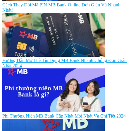
Cách Thay Đổi Mã PIN MB Bank Online Đơn Giản Và Nhanh
Nhất!
Hướng Dẫn Mở Thẻ Tín Dụng MB Bank Nhanh Chóng Đơn Giản
Nhất 2024
Phí Thường Niên MB Bank Cập Nhật Mới Nhất Và Chi Tiết 2024