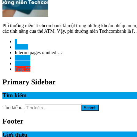
Phí thường niên Techcombank là một trong những khoản phí quan trọ
các tính năng của thẻ ATM. Vậy, phí thường niên Techcombank là [
«
Page
1
Interim pages omitted
…
Page
53
Page
54
Page
55
Primary Sidebar
Tìm kiếm
Tìm kiếm...
Footer
Giới thiệu