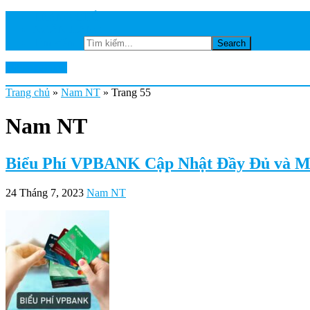
TRANG CHỦ
NGÂN HÀNG
Tìm kiếm...
Ktkts2.edu.vn
Trang chủ
»
Nam NT
»
Trang 55
Nam NT
Biểu Phí VPBANK Cập Nhật Đầy Đủ và M
24 Tháng 7, 2023
Nam NT