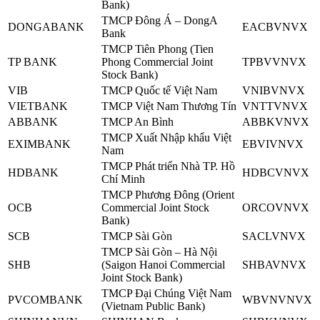
Bank)
TMCP Đông Á – DongA
DONGABANK
EACBVNVX
Bank
TMCP Tiên Phong (Tien
TP BANK
Phong Commercial Joint
TPBVVNVX
Stock Bank)
VIB
TMCP Quốc tế Việt Nam
VNIBVNVX
VIETBANK
TMCP Việt Nam Thương Tín
VNTTVNVX
ABBANK
TMCP An Bình
ABBKVNVX
TMCP Xuất Nhập khẩu Việt
EXIMBANK
EBVIVNVX
Nam
TMCP Phát triển Nhà TP. Hồ
HDBANK
HDBCVNVX
Chí Minh
TMCP Phương Đông (Orient
OCB
Commercial Joint Stock
ORCOVNVX
Bank)
SCB
TMCP Sài Gòn
SACLVNVX
TMCP Sài Gòn – Hà Nội
SHB
(Saigon Hanoi Commercial
SHBAVNVX
Joint Stock Bank)
TMCP Đại Chúng Việt Nam
PVCOMBANK
WBVNVNVX
(Vietnam Public Bank)