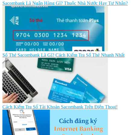
Sacombank Là Ngân Hàng Gì? Thuộc Nhà Nước Hay Tư Nhân?
Số Thẻ Sacombank Là Gì? Cách Kiểm Tra Số Thẻ Nhanh Nhất
Cách Kiểm Tra Số Tài Khoản Sacombank Trên Điện Thoại!