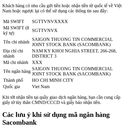
Khách hàng có nhu cầu gửi tiền hoặc nhận tiền từ quốc tế về Việt
Nam hoặc ngược lại có thể sử dụng các thông tin sau đây:
Mã SWIFT
SGTTVNVXXXX
Mã SWIFT (8
SGTTVNVX
ký tự)
SAIGON THUONG TIN COMMERCIAL
Tên chi nhánh
JOINT STOCK BANK (SACOMBANK)
Địa chỉ chi
NAM KY KHOI NGHIA STREET, 266-268,
nhánh
DISTRICT 3
Mã chi nhánh
XXX
SAIGON THUONG TIN COMMERCIAL
Tên ngân hàng
JOINT STOCK BANK (SACOMBANK)
Thành phố
HO CHI MINH CITY
Quốc gia
Viet Nam
Khi tới nhận tiền tại quầy giao dịch ngân hàng, bạn cần cung cấp
giấy tờ tùy thân CMND/CCCD và giấy báo nhận tiền.
Các lưu ý khi sử dụng mã ngân hàng
Sacombank