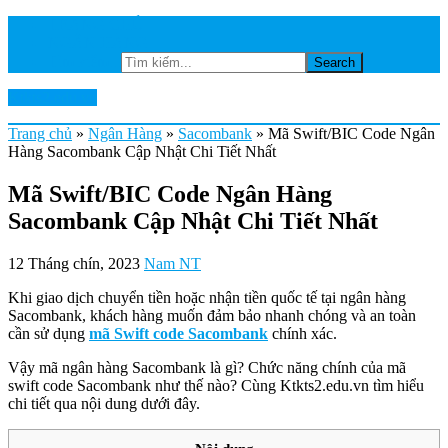
TRANG CHỦ
NGÂN HÀNG
Tìm kiếm...
Ktkts2.edu.vn
Trang chủ
»
Ngân Hàng
»
Sacombank
»
Mã Swift/BIC Code Ngân
Hàng Sacombank Cập Nhật Chi Tiết Nhất
Mã Swift/BIC Code Ngân Hàng
Sacombank Cập Nhật Chi Tiết Nhất
12 Tháng chín, 2023
Nam NT
Khi giao dịch chuyển tiền hoặc nhận tiền quốc tế tại ngân hàng
Sacombank, khách hàng muốn đảm bảo nhanh chóng và an toàn
cần sử dụng
mã Swift code Sacombank
chính xác.
Vậy mã ngân hàng Sacombank là gì? Chức năng chính của mã
swift code Sacombank như thế nào? Cùng Ktkts2.edu.vn tìm hiểu
chi tiết qua nội dung dưới đây.