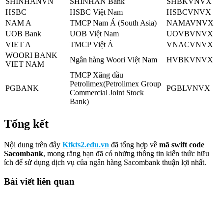
SHINHANVN
SHINHAN Bank
SHBKVNVX
HSBC
HSBC Việt Nam
HSBCVNVX
NAM A
TMCP Nam Á (South Asia)
NAMAVNVX
UOB Bank
UOB Việt Nam
UOVBVNVX
VIET A
TMCP Việt Á
VNACVNVX
WOORI BANK
Ngân hàng Woori Việt Nam
HVBKVNVX
VIET NAM
TMCP Xăng dầu
Petrolimex(Petrolimex Group
PGBANK
PGBLVNVX
Commercial Joint Stock
Bank)
Tổng kết
Nội dung trên đây
Ktkts2.edu.vn
đã tổng hợp về
mã swift code
Sacombank
, mong rằng bạn đã có những thông tin kiến thức hữu
ích để sử dụng dịch vụ của ngân hàng Sacombank thuận lợi nhất.
Bài viết liên quan