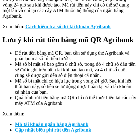
vòng 24 giờ sau khi được tạo. Mã rút tiền này chỉ có thể sử dụng
một lần và chỉ tại các cây ATM thuộc hệ thống của ngân hàng
Agribank.
Xem thêm:
Cách kiểm tra số dư tài khoản Agribank
Lưu ý khi rút tiền bằng mã QR Agribank
Để rút tiền bằng mã QR, bạn cần sử dụng thẻ Agribank và
phải tạo mã số rút tiền trước.
Mã số bí mật sẽ bao gồm 8 chữ số, trong đó 4 chữ số đầu tiên
sẽ được ghi trên biên lai khi bạn tạo mã, và 4 chữ số cuối
cùng sẽ được gửi đến số điện thoại cá nhân.
Mã số bí mật chỉ có hiệu lực trong vòng 24 giờ. Sau khi hết
thời hạn này, số tiền sẽ tự động được hoàn lại vào tài khoản
cá nhân của bạn.
Quá trình rút tiền bằng mã QR chỉ có thể thực hiện tại các cây
máy ATM của Agribank.
Xem thêm:
Mở tài khoản ngân hàng Agribank
Cập nhật biểu phí rút tiền Agribank