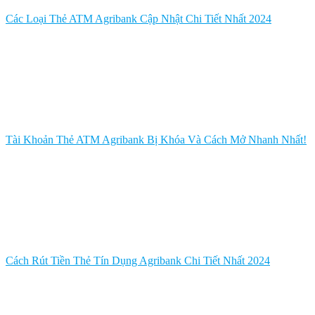
Các Loại Thẻ ATM Agribank Cập Nhật Chi Tiết Nhất 2024
Tài Khoản Thẻ ATM Agribank Bị Khóa Và Cách Mở Nhanh Nhất!
Cách Rút Tiền Thẻ Tín Dụng Agribank Chi Tiết Nhất 2024