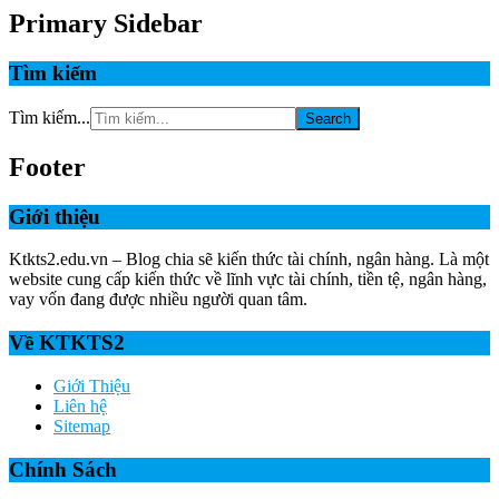
Primary Sidebar
Tìm kiếm
Tìm kiếm...
Footer
Giới thiệu
Ktkts2.edu.vn – Blog chia sẽ kiến thức tài chính, ngân hàng. Là một
website cung cấp kiến thức về lĩnh vực tài chính, tiền tệ, ngân hàng,
vay vốn đang được nhiều người quan tâm.
Về KTKTS2
Giới Thiệu
Liên hệ
Sitemap
Chính Sách