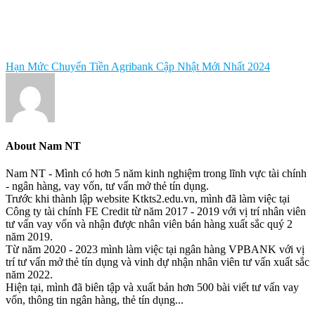
Hạn Mức Chuyển Tiền Agribank Cập Nhật Mới Nhất 2024
About
Nam NT
Nam NT - Mình có hơn 5 năm kinh nghiệm trong lĩnh vực tài chính
- ngân hàng, vay vốn, tư vấn mở thẻ tín dụng.
Trước khi thành lập website Ktkts2.edu.vn, mình đã làm việc tại
Công ty tài chính FE Credit từ năm 2017 - 2019 với vị trí nhân viên
tư vấn vay vốn và nhận được nhân viên bán hàng xuất sắc quý 2
năm 2019.
Từ năm 2020 - 2023 mình làm việc tại ngân hàng VPBANK với vị
trí tư vấn mở thẻ tín dụng và vinh dự nhận nhân viên tư vấn xuất sắc
năm 2022.
Hiện tại, mình đã biên tập và xuất bản hơn 500 bài viết tư vấn vay
vốn, thông tin ngân hàng, thẻ tín dụng...