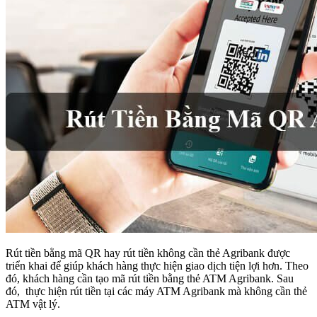
Rút tiền bằng mã QR hay rút tiền không cần thẻ Agribank được
triển khai để giúp khách hàng thực hiện giao dịch tiện lợi hơn. Theo
đó, khách hàng cần tạo mã rút tiền bằng thẻ ATM Agribank. Sau
đó, thực hiện rút tiền tại các máy ATM Agribank mà không cần thẻ
ATM vật lý.