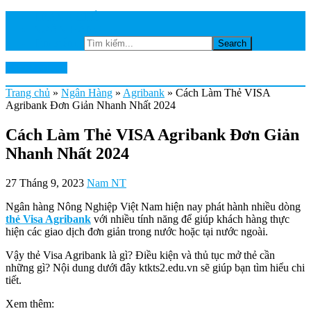
TRANG CHỦ
NGÂN HÀNG
Tìm kiếm...
Ktkts2.edu.vn
Trang chủ
»
Ngân Hàng
»
Agribank
»
Cách Làm Thẻ VISA
Agribank Đơn Giản Nhanh Nhất 2024
Cách Làm Thẻ VISA Agribank Đơn Giản
Nhanh Nhất 2024
27 Tháng 9, 2023
Nam NT
Ngân hàng Nông Nghiệp Việt Nam hiện nay phát hành nhiều dòng
thẻ Visa Agribank
với nhiều tính năng để giúp khách hàng thực
hiện các giao dịch đơn giản trong nước hoặc tại nước ngoài.
Vậy thẻ Visa Agribank là gì? Điều kiện và thủ tục mở thẻ cần
những gì? Nội dung dưới đây ktkts2.edu.vn sẽ giúp bạn tìm hiểu chi
tiết.
Xem thêm: