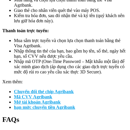
Agribank.
Giao thẻ cho nhân viên quét thẻ vào máy POS.
Kiểm tra hóa đơn, sau đó nhận thẻ và ký tên (quý khách nên
lưu giữ hóa đơn này).
Thanh toán trực tuyến:
Mua sắm trực tuyến và chọn lựa chọn thanh toán bằng thẻ
Visa Agribank.
Nhập thông tin thẻ của bạn, bao gồm họ tên, số thẻ, ngày hết
hạn, số CVV nếu được yêu cầu.
Nhập mã OTP (One-Time Password – Mật khẩu một lần) để
xác minh giao dịch (áp dụng cho các giao dịch trực tuyến có
mức độ rủi ro cao yêu cầu xác thực 3D Secure).
Xem thêm:
Chuyển đổi thẻ chip Agribank
Mã CVV Agribank
Mở tài khoản Agribank
hạn mức chuyển tiền Agribank
FAQs