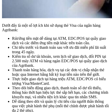
Dưới đây là một số lợi ích khi sử dụng thẻ Visa của ngân hàng
Agribank:
Rút/ứng tiền mặt dễ dàng tại ATM, EDC/POS tại quầy giao
dịch và các điểm ứng tiền mặt khác trên toàn cầu.
Chi tiêu trước và thanh toán sau với ưu đãi miễn phí lãi suất
trong 45 ngày.
Kiểm tra số dư tài khoản, xem lịch sử giao dịch, đổi PIN tại
2.500 máy ATM và hàng ngàn EDC/POS tại quầy giao dịch
của Agribank.
Thanh toán hàng hóa, dịch vụ tại các đơn vị chấp nhận thẻ
hoặc qua Internet bằng bất kỳ loại tiền nào trên thế giới.
Thực hiện giao dịch tại hàng triệu ATM, EDC/POS có biểu
tượng Visa/MasterCard.
Theo dõi biến động giao dịch, thanh toán số dư tối thiểu,
thông báo thời hạn hiệu lực thẻ sắp hết hạn, các chương trình
khuyến mại, và nhiều tiện ích khác qua tin nhắn SMS.
Dễ dàng theo dõi và quản lý chi tiêu của người thân thông
qua việc phát hành thẻ phụ (mỗi thẻ chính được phát hành tối
đa 2 thẻ phụ).