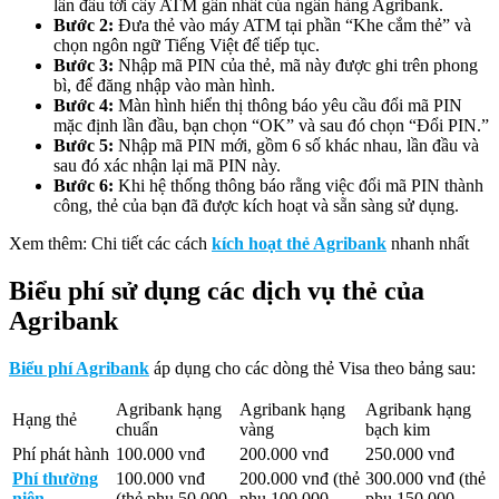
lần đầu tới cây ATM gần nhất của ngân hàng Agribank.
Bước 2:
Đưa thẻ vào máy ATM tại phần “Khe cắm thẻ” và
chọn ngôn ngữ Tiếng Việt để tiếp tục.
Bước 3:
Nhập mã PIN của thẻ, mã này được ghi trên phong
bì, để đăng nhập vào màn hình.
Bước 4:
Màn hình hiển thị thông báo yêu cầu đổi mã PIN
mặc định lần đầu, bạn chọn “OK” và sau đó chọn “Đổi PIN.”
Bước 5:
Nhập mã PIN mới, gồm 6 số khác nhau, lần đầu và
sau đó xác nhận lại mã PIN này.
Bước 6:
Khi hệ thống thông báo rằng việc đổi mã PIN thành
công, thẻ của bạn đã được kích hoạt và sẵn sàng sử dụng.
Xem thêm: Chi tiết các cách
kích hoạt thẻ Agribank
nhanh nhất
Biểu phí sử dụng các dịch vụ thẻ của
Agribank
Biểu phí Agribank
áp dụng cho các dòng thẻ Visa theo bảng sau:
Agribank hạng
Agribank hạng
Agribank hạng
Hạng thẻ
chuẩn
vàng
bạch kim
Phí phát hành
100.000 vnđ
200.000 vnđ
250.000 vnđ
Phí thường
100.000 vnđ
200.000 vnđ (thẻ
300.000 vnđ (thẻ
niên
(thẻ phụ 50.000
phụ 100.000
phụ 150.000