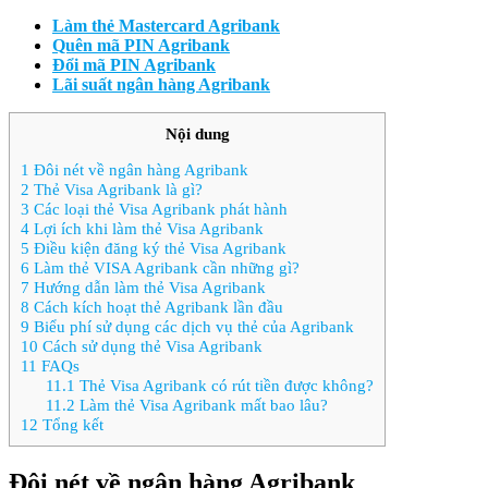
Làm thẻ Mastercard Agribank
Quên mã PIN Agribank
Đổi mã PIN Agribank
Lãi suất ngân hàng Agribank
Nội dung
1
Đôi nét về ngân hàng Agribank
2
Thẻ Visa Agribank là gì?
3
Các loại thẻ Visa Agribank phát hành
4
Lợi ích khi làm thẻ Visa Agribank
5
Điều kiện đăng ký thẻ Visa Agribank
6
Làm thẻ VISA Agribank cần những gì?
7
Hướng dẫn làm thẻ Visa Agribank
8
Cách kích hoạt thẻ Agribank lần đầu
9
Biểu phí sử dụng các dịch vụ thẻ của Agribank
10
Cách sử dụng thẻ Visa Agribank
11
FAQs
11.1
Thẻ Visa Agribank có rút tiền được không?
11.2
Làm thẻ Visa Agribank mất bao lâu?
12
Tổng kết
Đôi nét về ngân hàng Agribank