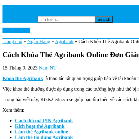
TRANG CHỦ
NGÂN HÀNG
Tìm kiếm...
Ktkts2.edu.vn
Trang chủ
»
Ngân Hàng
»
Agribank
»
Cách Khóa Thẻ Agribank Onl
Cách Khóa Thẻ Agribank Online Đơn Giả
15 Tháng 9, 2023
Nam NT
Khóa thẻ Agribank
là thao tác rất quan trọng giúp bảo vệ tài khoả
Việc khóa thẻ thường được áp dụng trong các trường hợp như thẻ bị
Trong bài viết này, Ktkts2.edu.vn sẽ giúp bạn tìm hiểu về các cách 
Xem thêm:
Cách đổi mã PIN Agribank
Kích hoạt thẻ Agribank
Làm thẻ Agribank online
Làm thẻ tín dụng Agribank