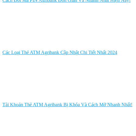
Cách Đổi Mã PIN Agribank Đơn Giản Và Nhanh Nhất Hiện Nay!
Các Loại Thẻ ATM Agribank Cập Nhật Chi Tiết Nhất 2024
Tài Khoản Thẻ ATM Agribank Bị Khóa Và Cách Mở Nhanh Nhất!