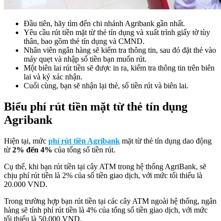
Đầu tiên, hãy tìm đến chi nhánh Agribank gần nhất.
Yêu cầu rút tiền mặt từ thẻ tín dụng và xuất trình giấy tờ tùy
thân, bao gồm thẻ tín dụng và CMND.
Nhân viên ngân hàng sẽ kiểm tra thông tin, sau đó đặt thẻ vào
máy quẹt và nhập số tiền bạn muốn rút.
Một biên lai rút tiền sẽ được in ra, kiểm tra thông tin trên biên
lai và ký xác nhận.
Cuối cùng, bạn sẽ nhận lại thẻ, số tiền rút và biên lai.
Biểu phí rút tiền mặt từ thẻ tín dụng
Agribank
Hiện tại, mức
phí rút tiền Agribank
mặt từ thẻ tín dụng dao động
từ
2% đến 4%
của tổng số tiền rút.
Cụ thể, khi bạn rút tiền tại cây ATM trong hệ thống AgriBank, sẽ
chịu phí rút tiền là 2% của số tiền giao dịch, với mức tối thiểu là
20.000 VND.
Trong trường hợp bạn rút tiền tại các cây ATM ngoài hệ thống, ngân
hàng sẽ tính phí rút tiền là 4% của tổng số tiền giao dịch, với mức
tối thiểu là 50.000 VND.