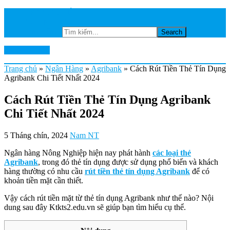
TRANG CHỦ
NGÂN HÀNG
Tìm kiếm...
Ktkts2.edu.vn
Trang chủ
»
Ngân Hàng
»
Agribank
»
Cách Rút Tiền Thẻ Tín Dụng
Agribank Chi Tiết Nhất 2024
Cách Rút Tiền Thẻ Tín Dụng Agribank
Chi Tiết Nhất 2024
5 Tháng chín, 2024
Nam NT
Ngân hàng Nông Nghiệp hiện nay phát hành
các loại thẻ
Agribank
, trong đó thẻ tín dụng được sử dụng phổ biến và khách
hàng thường có nhu cầu
rút tiền thẻ tín dụng Agribank
để có
khoản tiền mặt cần thiết.
Vậy cách rút tiền mặt từ thẻ tín dụng Agribank như thế nào? Nội
dung sau đây Ktkts2.edu.vn sẽ giúp bạn tìm hiểu cụ thể.