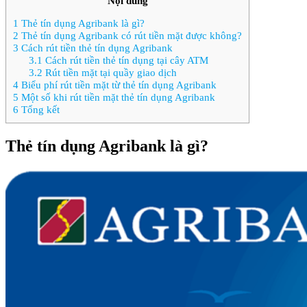
Nội dung
1
Thẻ tín dụng Agribank là gì?
2
Thẻ tín dụng Agribank có rút tiền mặt được không?
3
Cách rút tiền thẻ tín dụng Agribank
3.1
Cách rút tiền thẻ tín dụng tại cây ATM
3.2
Rút tiền mặt tại quầy giao dịch
4
Biểu phí rút tiền mặt từ thẻ tín dụng Agribank
5
Một số khi rút tiền mặt thẻ tín dụng Agribank
6
Tổng kết
Thẻ tín dụng Agribank là gì?