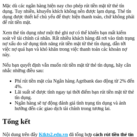
Mặc dù các ngân hàng hiện nay cho phép rút tiền mặt từ thẻ tín
dụng. Tuy nhiên, khuyến khích không nên được lạm dụng. Thẻ tín
dụng được thiết kế chủ yếu để thực hiện thanh toán, chứ không phải
để rút tiền mặt.
Xem thẻ tín dụng như một thẻ ghi nợ có thể khiến bạn mất kiểm
soát về tài chính cá nhân. Rất nhiều khách hàng đã rơi vào tình trạng
nợ xấu do sử dụng tính năng rút tiền mặt từ thẻ tín dụng, dẫn tới
việc nợ quá hạn và khó khăn trong việc thanh toán các khoản nợ
này.
Nếu bạn quyết định vẫn muốn rút tiền mặt từ thẻ tín dụng, hãy cân
nhắc những điều sau:
Phí rút tiền mặt của Ngân hàng Agribank dao động từ 2% đến
4%.
Lãi suất sẽ được tính ngay tại thời điểm bạn rút tiền mặt từ thẻ
tín dụng.
Ngân hàng sẽ tự động đánh giá tình trạng tín dụng và ảnh
hưởng đến các giao dịch tài chính trong tương lai.
Tổng kết
Nội dung trên đây
Ktkts2.edu.vn
đã tổng hợp
cách rút tiền thẻ tín