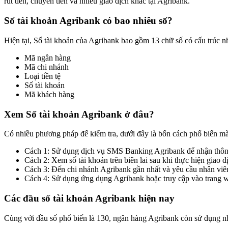
rút tiền, chuyển tiền và nhiều giao dịch khác tại Agribank.
Số tài khoản Agribank có bao nhiêu số?
Hiện tại, Số tài khoản của Agribank bao gồm 13 chữ số có cấu trúc n
Mã ngân hàng
Mã chi nhánh
Loại tiền tệ
Số tài khoản
Mã khách hàng
Xem Số tài khoản Agribank ở đâu?
Có nhiều phương pháp để kiểm tra, dưới đây là bốn cách phổ biến mà
Cách 1: Sử dụng dịch vụ SMS Banking Agribank để nhận thông 
Cách 2: Xem số tài khoản trên biên lai sau khi thực hiện giao d
Cách 3: Đến chi nhánh Agribank gần nhất và yêu cầu nhân viên 
Cách 4: Sử dụng ứng dụng Agribank hoặc truy cập vào trang
Các đầu số tài khoản Agribank hiện nay
Cùng với đầu số phổ biến là 130, ngân hàng Agribank còn sử dụng nh