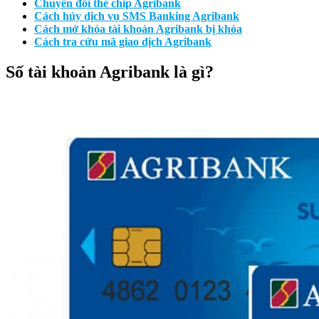
Chuyển đổi thẻ chip Agribank
Cách hủy dịch vụ SMS Banking Agribank
Cách mở khóa tài khoản Agribank bị khóa
Cách tra cứu mã giao dịch Agribank
Số tài khoản Agribank là gì?