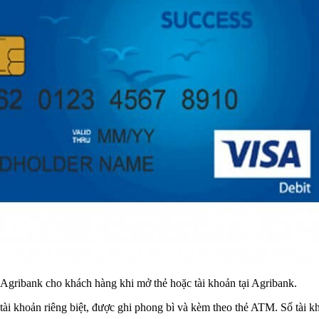
Agribank cho khách hàng khi mở thẻ hoặc tài khoản tại Agribank.
tài khoản riêng biệt, được ghi phong bì và kèm theo thẻ ATM. Số tài k