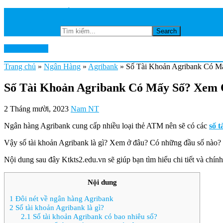
TRANG CHỦ
NGÂN HÀNG
Tìm kiếm...
Ktkts2.edu.vn
Trang chủ
»
Ngân Hàng
»
Agribank
»
Số Tài Khoản Agribank Có M
Số Tài Khoản Agribank Có Mấy Số? Xem
2 Tháng mười, 2023
Nam NT
Ngân hàng Agribank cung cấp nhiều loại thẻ ATM nên sẽ có các
số 
Vậy số tài khoản Agribank là gì? Xem ở đâu? Có những đầu số nào? C
Nội dung sau đây Ktkts2.edu.vn sẽ giúp bạn tìm hiểu chi tiết và chính
Nội dung
1
Đôi nét về ngân hàng Agribank
2
Số tài khoản Agribank là gì?
2.1
Số tài khoản Agribank có bao nhiêu số?