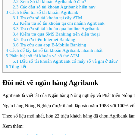
2.2
Xem Số tài khoản Agribank ở đâu?
2.3
Các đầu số tài khoản Agribank hiện nay
3
Cách kiểm tra số tài khoản Agribank
3.1
Tra cứu số tài khoản tại cây ATM
3.2
Kiểm tra số tài khoản tại chi nhánh Agribank
3.3
Tra cứu số tài khoản qua hotline Agribank
3.4
Kiểm tra qua SMS Banking trên điện thoại
3.5
Tra cứu trên Internet Banking
3.6
Tra cứu qua app E-Mobile Banking
4
Cách để lấy lại số tài khoản Agribank nhanh nhất
5
Phân biệt số tài khoản và số thẻ ATM
5.1
Đầu số tài khoản Agribank có mấy số và ghi ở đâu?
6
Tổng kết
Đôi nét về ngân hàng Agribank
Agribank là viết tắt của Ngân hàng Nông nghiệp và Phát triển Nông 
Ngân hàng Nông Nghiệp được thành lập vào năm 1988 với 100% vốn từ 
Theo số liệu mới nhất, hơn 22 triệu khách hàng đã chọn Agribank làm
Xem thêm: