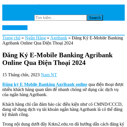
TRANG CHỦ
NGÂN HÀNG
Tìm kiếm...
Ktkts2.edu.vn
Trang chủ
»
Ngân Hàng
»
Agribank
»
Đăng Ký E-Mobile Banking
Agribank Online Qua Điện Thoại 2024
Đăng Ký E-Mobile Banking Agribank
Online Qua Điện Thoại 2024
15 Tháng chín, 2023
Nam NT
Đăng ký E Mobile Banking Agribank online
qua điện thoại được
nhiều khách hàng quan tâm để nhanh chóng sử dụng các dịch vụ
của ngân hàng Agribank.
Khách hàng chỉ cần đảm bảo các điều kiện như có CMND/CCCD,
đang sử dụng dịch vụ tài khoản ngân hàng Agribank là có thể đăng
ký thành công.
Trong nội dung dưới đây Ktkts2.edu.vn đã hướng dẫn cách đăng ký