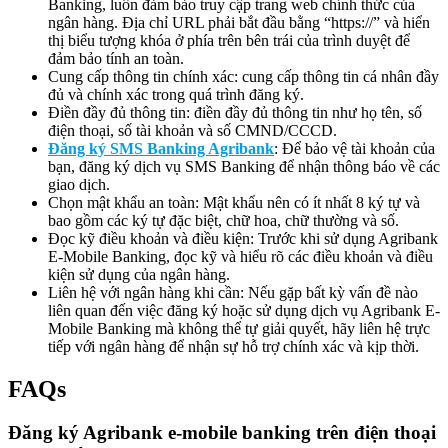
Banking, luôn đảm bảo truy cập trang web chính thức của
ngân hàng. Địa chỉ URL phải bắt đầu bằng “https://” và hiển
thị biểu tượng khóa ở phía trên bên trái của trình duyệt để
đảm bảo tính an toàn.
Cung cấp thông tin chính xác: cung cấp thông tin cá nhân đầy
đủ và chính xác trong quá trình đăng ký.
Điền đầy đủ thông tin: điền đầy đủ thông tin như họ tên, số
điện thoại, số tài khoản và số CMND/CCCD.
Đăng ký SMS Banking Agribank
: Để bảo vệ tài khoản của
bạn, đăng ký dịch vụ SMS Banking để nhận thông báo về các
giao dịch.
Chọn mật khẩu an toàn: Mật khẩu nên có ít nhất 8 ký tự và
bao gồm các ký tự đặc biệt, chữ hoa, chữ thường và số.
Đọc kỹ điều khoản và điều kiện: Trước khi sử dụng Agribank
E-Mobile Banking, đọc kỹ và hiểu rõ các điều khoản và điều
kiện sử dụng của ngân hàng.
Liên hệ với ngân hàng khi cần: Nếu gặp bất kỳ vấn đề nào
liên quan đến việc đăng ký hoặc sử dụng dịch vụ Agribank E-
Mobile Banking mà không thể tự giải quyết, hãy liên hệ trực
tiếp với ngân hàng để nhận sự hỗ trợ chính xác và kịp thời.
FAQs
Đăng ký Agribank e-mobile banking trên điện thoại