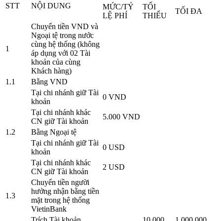
STT
NỘI DUNG
MỨC/TỶ
TỐI
TỐI ĐA
LỆ PHÍ
THIỂU
Chuyển tiền VND và
Ngoại tệ trong nước
cùng hệ thống (không
1
áp dụng với 02 Tài
khoản của cùng
Khách hàng)
1.1
Bằng VND
Tại chi nhánh giữ Tài
0 VND
khoản
Tại chi nhánh khác
5.000 VND
CN giữ Tài khoản
1.2
Bằng Ngoại tệ
Tại chi nhánh giữ Tài
0 USD
khoản
Tại chi nhánh khác
2 USD
CN giữ Tài khoản
Chuyển tiền người
hưởng nhận bằng tiền
1.3
mặt trong hệ thống
VietinBank
Trích Tài khoản
10.000
1.000.000