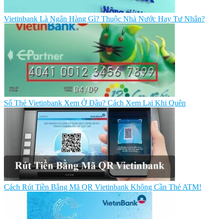
Vietinbank Là Ngân Hàng Gì? Thuộc Nhà Nước Hay Tư Nhân?
Số Thẻ Vietinbank Xem Ở Đâu? Cách Xem Lại Khi Quên
Cách Rút Tiền Bằng Mã QR Vietinbank Không Cần Thẻ ATM!