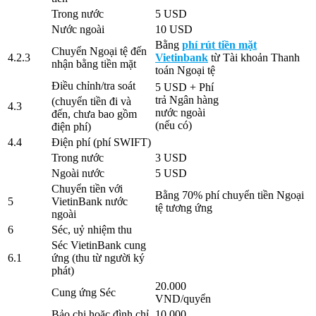
Trong nước
5 USD
Nước ngoài
10 USD
Bằng
phí rút tiền mặt
Chuyển Ngoại tệ đến
4.2.3
Vietinbank
từ Tài khoản Thanh
nhận bằng tiền mặt
toán Ngoại tệ
Điều chỉnh/tra soát
5 USD + Phí
trả Ngân hàng
(chuyển tiền đi và
4.3
nước ngoài
đến, chưa bao gồm
(nếu có)
điện phí)
4.4
Điện phí (phí SWIFT)
Trong nước
3 USD
Ngoài nước
5 USD
Chuyển tiền với
Bằng 70% phí chuyển tiền Ngoại
5
VietinBank nước
tệ tương ứng
ngoài
6
Séc, uỷ nhiệm thu
Séc VietinBank cung
6.1
ứng (thu từ người ký
phát)
20.000
Cung ứng Séc
VND/quyển
Bảo chi hoặc đình chỉ
10.000