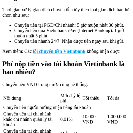
Thời gian xử lý giao dịch chuyển tiền tùy theo loại giao dịch bạn lựa
chọn như sau:
Chuyển tiền tại PGD/Chi nhánh: 5 giờ muộn nhất 30 phút.
Chuyển tiền qua Vietinbank iPay (Internet Banking): 1 giờ
muộn nhất 5 phút.
Chuyển tiền nhanh 24/7: Nhận được tiền ngay sau khi gửi.
Xem thêm: Các
lỗi chuyển tiền Vietinbank
không nhận được
Phí nộp tiền vào tài khoản Vietinbank là
bao nhiêu?
Chuyển tiền VND trong nước cùng hệ thống:
Mức/Tỷ lệ
Nội dung
Tối thiểu
Tối đa
phí
Chuyển tiền người hưởng nhận bằng tài khoản
Chuyển tiền tại chi nhánh
10.000
1.000.000
khác chi nhánh quản lý tài
0.01%
VND
VND
khoản
Chuyển tiền tại chi nhánh