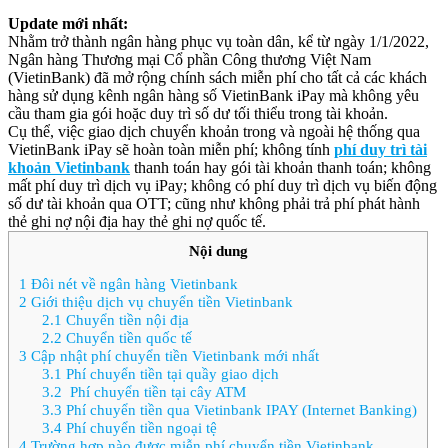
Update mới nhất:
Nhằm trở thành ngân hàng phục vụ toàn dân, kể từ ngày 1/1/2022,
Ngân hàng Thương mại Cổ phần Công thương Việt Nam
(VietinBank) đã mở rộng chính sách miễn phí cho tất cả các khách
hàng sử dụng kênh ngân hàng số VietinBank iPay mà không yêu
cầu tham gia gói hoặc duy trì số dư tối thiểu trong tài khoản.
Cụ thể, việc giao dịch chuyển khoản trong và ngoài hệ thống qua
VietinBank iPay sẽ hoàn toàn miễn phí; không tính
phí duy trì tài
khoản Vietinbank
thanh toán hay gói tài khoản thanh toán; không
mất phí duy trì dịch vụ iPay; không có phí duy trì dịch vụ biến động
số dư tài khoản qua OTT; cũng như không phải trả phí phát hành
thẻ ghi nợ nội địa hay thẻ ghi nợ quốc tế.
Nội dung
1
Đôi nét về ngân hàng Vietinbank
2
Giới thiệu dịch vụ chuyển tiền Vietinbank
2.1
Chuyển tiền nội địa
2.2
Chuyển tiền quốc tế
3
Cập nhật phí chuyển tiền Vietinbank mới nhất
3.1
Phí chuyển tiền tại quầy giao dịch
3.2
Phí chuyển tiền tại cây ATM
3.3
Phí chuyển tiền qua Vietinbank IPAY (Internet Banking)
3.4
Phí chuyển tiền ngoại tệ
4
Trường hợp nào được miễn phí chuyển tiền Vietinbank