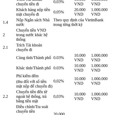
0,03%
chuyển tiền đi
VND
VND
Khách hàng nộp tiền
20.000
1.000.000
0,05%
mặt chuyển đi
VND
VND
Nộp Ngân sách Nhà
Theo quy định của VietinBank
1.4
nước
trong từng thời kỳ
Chuyển tiền VND
2
trong nước khác hệ
thống
Trích Tài khoản
2.1
chuyển đi
10.000
1.000.000
Cùng tỉnh/Thành phố
0.03%
VND
VND
10.000
1.000.000
Khác tỉnh/Thành phố
0.03%
VND
VND
Phí kiểm đếm
10.000
1.000.000
0,02%
(thu đối với số tiền
VND
VND
mặt nộp để chuyển đi)
Chuyển tiền đến từ
10.000
1.000.000
2.2
ngoài hệ thống, trả
0,03%
VND
VND
bằng tiền mặt
Điều chỉnh/Tra soát
chuyển tiền
20.000