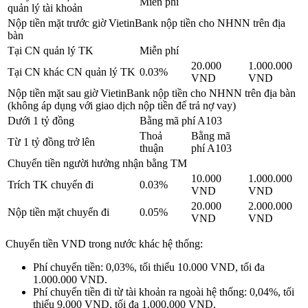
Miễn phí
quản lý tài khoản
Nộp tiền mặt trước giờ VietinBank nộp tiền cho NHNN trên địa
bàn
Tại CN quản lý TK
Miễn phí
20.000
1.000.000
Tại CN khác CN quản lý TK
0.03%
VND
VND
Nộp tiền mặt sau giờ VietinBank nộp tiền cho NHNN trên địa bàn
(không áp dụng với giao dịch nộp tiền để trả nợ vay)
Dưới 1 tỷ đồng
Bằng mã phí A103
Thoả
Bằng mã
Từ 1 tỷ đồng trở lên
thuận
phí A103
Chuyển tiền người hưởng nhận bằng TM
10.000
1.000.000
Trích TK chuyển đi
0.03%
VND
VND
20.000
2.000.000
Nộp tiền mặt chuyển đi
0.05%
VND
VND
Chuyển tiền VND trong nước khác hệ thống:
Phí chuyển tiền: 0,03%, tối thiểu 10.000 VND, tối đa
1.000.000 VND.
Phí chuyển tiền đi từ tài khoản ra ngoài hệ thống: 0,04%, tối
thiểu 9.000 VND, tối đa 1.000.000 VND.