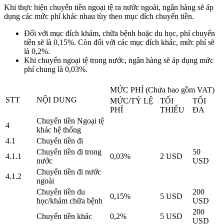
Khi thực hiện chuyển tiền ngoại tệ ra nước ngoài, ngân hàng sẽ áp
dụng các mức phí khác nhau tùy theo mục đích chuyển tiền.
Đối với mục đích khám, chữa bệnh hoặc du học, phí chuyển
tiền sẽ là 0,15%. Còn đối với các mục đích khác, mức phí sẽ
là 0,2%.
Khi chuyển ngoại tệ trong nước, ngân hàng sẽ áp dụng mức
phí chung là 0,03%.
MỨC PHÍ (Chưa bao gồm VAT)
STT
NỘI DUNG
MỨC/TỶ LỆ
TỐI
TỐI
PHÍ
THIỂU
ĐA
Chuyển tiền Ngoại tệ
4
khác hệ thống
4.1
Chuyển tiền đi
Chuyển tiền đi trong
50
4.1.1
0,03%
2 USD
nước
USD
Chuyển tiền đi nước
4.1.2
ngoài
Chuyển tiền du
200
0,15%
5 USD
học/khám chữa bệnh
USD
200
Chuyển tiền khác
0,2%
5 USD
USD