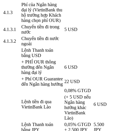
Phí của Ngân hàng
đại lý (VietinBank thu
4.1.3
hộ trường hợp Khách
hàng chọn phí OUR)
Chuyển tiền đi trong
4.1.3.1
5 USD
nước
Chuyển tiền đi nước
4.1.3.2
ngoài
Lệnh Thanh toán
bằng USD
+ PHÍ OUR thông
thường đến Ngân
6 USD
hàng đại lý
+ Phí OUR Guarantee
22 USD
đến Ngân hàng hưởng
0,08% GTGD
(+ 5 USD nếu
Lệnh tiền đi qua
Ngân hàng
6 USD
VietinBank Lào
hưởng khác
VietinBank
Lào)
Lệnh Thanh toán
0,05% GTGD
5.500
bằng JPY
+ 2.500 JPY
JPY