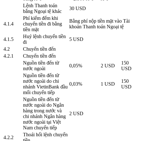
Lệnh Thanh toán
30 USD
bằng Ngoại tệ khác
Phí kiểm đếm khi
Bằng phí nộp tiền mặt vào Tài
4.1.4
chuyển tiền đi bằng
khoản Thanh toán Ngoại tệ
tiền mặt
Huỷ lệnh chuyển tiền
4.1.5
5 USD
đi
4.2
Chuyển tiền đến
4.2.1
Chuyển tiền đến
Nguồn tiền đến từ
150
0,05%
2 USD
nước ngoài
USD
Nguồn tiền đến từ
nước ngoài do chi
150
0,03%
1 USD
nhánh VietinBank đầu
USD
mối chuyển tiếp
Nguồn tiền đến từ
nước ngoài do Ngân
hàng trong nước và
2 USD
chi nhánh Ngân hàng
nước ngoài tại Việt
Nam chuyển tiếp
Thoái hối lệnh chuyển
4.2.2
tiền