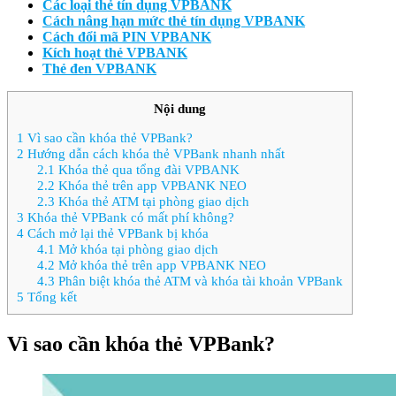
Các loại thẻ tín dụng VPBANK
Cách nâng hạn mức thẻ tín dụng VPBANK
Cách đổi mã PIN VPBANK
Kích hoạt thẻ VPBANK
Thẻ đen VPBANK
Nội dung
1
Vì sao cần khóa thẻ VPBank?
2
Hướng dẫn cách khóa thẻ VPBank nhanh nhất
2.1
Khóa thẻ qua tổng đài VPBANK
2.2
Khóa thẻ trên app VPBANK NEO
2.3
Khóa thẻ ATM tại phòng giao dịch
3
Khóa thẻ VPBank có mất phí không?
4
Cách mở lại thẻ VPBank bị khóa
4.1
Mở khóa tại phòng giao dịch
4.2
Mở khóa thẻ trên app VPBANK NEO
4.3
Phân biệt khóa thẻ ATM và khóa tài khoản VPBank
5
Tổng kết
Vì sao cần khóa thẻ VPBank?