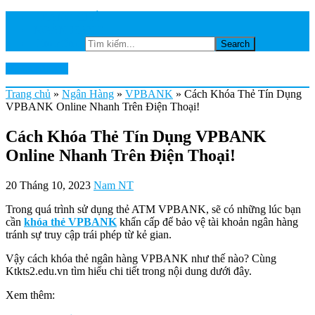
TRANG CHỦ
NGÂN HÀNG
Tìm kiếm...
Ktkts2.edu.vn
Trang chủ
»
Ngân Hàng
»
VPBANK
»
Cách Khóa Thẻ Tín Dụng
VPBANK Online Nhanh Trên Điện Thoại!
Cách Khóa Thẻ Tín Dụng VPBANK
Online Nhanh Trên Điện Thoại!
20 Tháng 10, 2023
Nam NT
Trong quá trình sử dụng thẻ ATM VPBANK, sẽ có những lúc bạn
cần
khóa thẻ VPBANK
khẩn cấp để bảo vệ tài khoản ngân hàng
tránh sự truy cập trái phép từ kẻ gian.
Vậy cách khóa thẻ ngân hàng VPBANK như thế nào? Cùng
Ktkts2.edu.vn tìm hiểu chi tiết trong nội dung dưới đây.
Xem thêm: