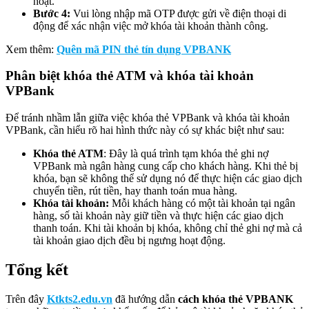
hoạt.
Bước 4:
Vui lòng nhập mã OTP được gửi về điện thoại di
động để xác nhận việc mở khóa tài khoản thành công.
Xem thêm:
Quên mã PIN thẻ tín dụng VPBANK
Phân biệt khóa thẻ ATM và khóa tài khoản
VPBank
Để tránh nhầm lẫn giữa việc khóa thẻ VPBank và khóa tài khoản
VPBank, cần hiểu rõ hai hình thức này có sự khác biệt như sau:
Khóa thẻ ATM
: Đây là quá trình tạm khóa thẻ ghi nợ
VPBank mà ngân hàng cung cấp cho khách hàng. Khi thẻ bị
khóa, bạn sẽ không thể sử dụng nó để thực hiện các giao dịch
chuyển tiền, rút tiền, hay thanh toán mua hàng.
Khóa tài khoản:
Mỗi khách hàng có một tài khoản tại ngân
hàng, số tài khoản này giữ tiền và thực hiện các giao dịch
thanh toán. Khi tài khoản bị khóa, không chỉ thẻ ghi nợ mà cả
tài khoản giao dịch đều bị ngưng hoạt động.
Tổng kết
Trên đây
Ktkts2.edu.vn
đã hướng dẫn
cách khóa thẻ VPBANK