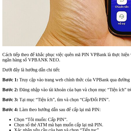
Cách tiếp theo để khắc phục việc quên mã PIN VPBank là thực hiện v
ngân hàng số VPBANK NEO.
Dưới đây là hướng dẫn chi tiết:
Bước 1:
Truy cập vào trang web chính thức của VPBank qua đường li
Bước 2:
Đăng nhập vào tài khoản của bạn và chọn mục “Tiện ích” tr
Bước 3:
Tại mục “Tiện ích”, tìm và chọn “Cấp/Đổi PIN”.
Bước 4:
Làm theo hướng dẫn sau để cấp lại mã PIN:
Chọn “Tôi muốn: Cấp PIN”.
Chọn số thẻ ATM mà bạn muốn cấp lại mã PIN.
Xác nhận yêu cầu của bạn và chọn “Tiếp tục”.