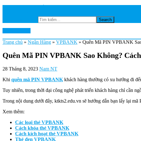
TRANG CHỦ
NGÂN HÀNG
Tìm kiếm...
Ktkts2.edu.vn
Trang chủ
»
Ngân Hàng
»
VPBANK
»
Quên Mã PIN VPBANK Sao 
Quên Mã PIN VPBANK Sao Không? Cách
28 Tháng 8, 2023
Nam NT
Khi
quên mã PIN VPBANK
khách hàng thường có xu hướng đi đến
Tuy nhiên, trong thời đại công nghệ phát triển khách hàng chỉ cần ng
Trong nội dung dưới đây, ktkts2.edu.vn sẽ hướng dẫn bạn lấy lại m
Xem thêm:
Các loại thẻ VPBANK
Cách khóa thẻ VPBANK
Cách kích hoạt thẻ VPBANK
Thẻ đen VPBANK