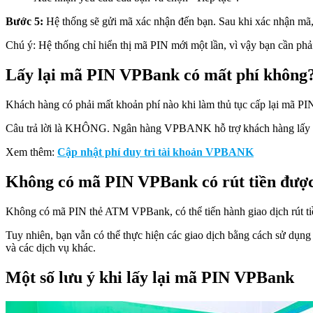
Bước 5:
Hệ thống sẽ gửi mã xác nhận đến bạn. Sau khi xác nhận mã, 
Chú ý: Hệ thống chỉ hiển thị mã PIN mới một lần, vì vậy bạn cần phải
Lấy lại mã PIN VPBank có mất phí không
Khách hàng có phải mất khoản phí nào khi làm thủ tục cấp lại mã PI
Câu trả lời là KHÔNG. Ngân hàng VPBANK hỗ trợ khách hàng lấy lại
Xem thêm:
Cập nhật phí duy trì tài khoản VPBANK
Không có mã PIN VPBank có rút tiền đượ
Không có mã PIN thẻ ATM VPBank, có thể tiến hành giao dịch rút ti
Tuy nhiên, bạn vẫn có thể thực hiện các giao dịch bằng cách sử dụng 
và các dịch vụ khác.
Một số lưu ý khi lấy lại mã PIN VPBank