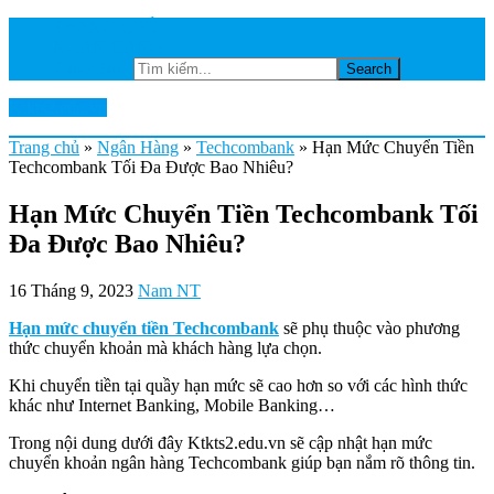
TRANG CHỦ
NGÂN HÀNG
Tìm kiếm...
Ktkts2.edu.vn
Trang chủ
»
Ngân Hàng
»
Techcombank
»
Hạn Mức Chuyển Tiền
Techcombank Tối Đa Được Bao Nhiêu?
Hạn Mức Chuyển Tiền Techcombank Tối
Đa Được Bao Nhiêu?
16 Tháng 9, 2023
Nam NT
Hạn mức chuyển tiền Techcombank
sẽ phụ thuộc vào phương
thức chuyển khoản mà khách hàng lựa chọn.
Khi chuyển tiền tại quầy hạn mức sẽ cao hơn so với các hình thức
khác như Internet Banking, Mobile Banking…
Trong nội dung dưới đây Ktkts2.edu.vn sẽ cập nhật hạn mức
chuyển khoản ngân hàng Techcombank giúp bạn nắm rõ thông tin.