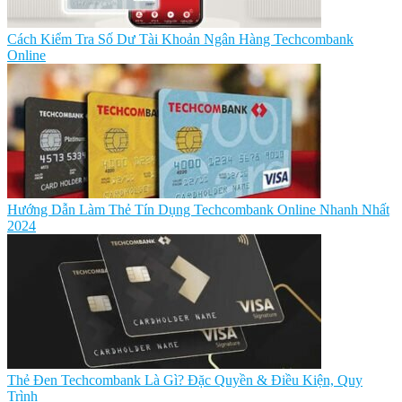
Cách Kiểm Tra Số Dư Tài Khoản Ngân Hàng Techcombank
Online
Hướng Dẫn Làm Thẻ Tín Dụng Techcombank Online Nhanh Nhất
2024
Thẻ Đen Techcombank Là Gì? Đặc Quyền & Điều Kiện, Quy
Trình