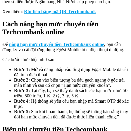
theo số tiền được Ngân hàng Nhà Nước cấp phép cho bạn.
Xem thêm:
Rút tiền bằng mã QR Tecchombank
Cách nâng hạn mức chuyển tiền
Techcombank online
Để
nâng hạn mức chuyển tiền Techcombank online
, bạn cần
đăng ký và cài đặt ứng dụng F@st Mobile trên điện thoại di động.
Các bước thực hiện như sau:
Bước 1:
Mở và đăng nhập vào ứng dụng F@st Mobile đã cài
đặt trên điện thoại.
Bước 2:
Chọn vào biểu tượng ba dấu gạch ngang ở góc trái
màn hình và sau đó chọn “Hạn mức chuyển khoản”.
Bước 3:
Tại đây, bạn sẽ thấy danh sách các hạn mức như: 50
triệu, 500 triệu, 1 tỷ, 2 tỷ, 3 tỷ, 5 tỷ.
Bước 4:
Hệ thống sẽ yêu cầu bạn nhập mã Smart OTP để xác
thực.
Bước 5:
Sau khi hoàn thành, hệ thống sẽ thông báo rằng thay
đổi hạn mức chuyển tiền đã được thực hiện thành công.”
Biểu phí chuyển tiền Techcombank