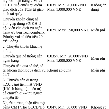
Người nhận bằng CMT/Thẻ
CCCD/Hộ chiếu tại điểm
0.03% Min: 20,000VNĐ
Không áp
giao dịch của TCB từ giao
Max: 1,000,000 VNĐ
dụng
dịch tại quầy
Chuyển khoản cùng hệ
thống áp dụng với KH là
hội viên của dịch vụ ngân
0.02% Max: 150,000 VNĐ
Miễn phí
hàng ưu tiên Techcombank
Priority với số tiền trên 20
triệu đồng
2. Chuyển khoản khác hệ
thống
Chuyển qua hệ thống liên
0.035% Min: 20,000VNĐ
Miễn phí
ngân hàng
Max: 1,000,000 VNĐ
Chuyển tiền qua số thể, số
tài khoản thông qua dịch vụ
Không áp dụng
Miễn phí
24/7
3. Chuyển tiền đi trong
nước bằng tiền mặt VND
(Khách hàng nộp tiền mặt
để chuyển đi) – thu người
chuyển tiền
Người hưởng nhận tiền mặt
bằng CMT/Thẻ CCCD/Hộ
0,04% Min: 30,000 VNĐ
Không áp