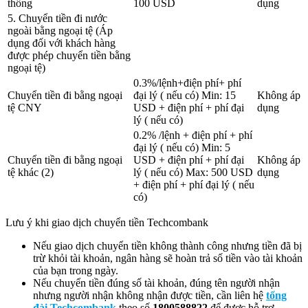
thống
100 USD
dụng
5. Chuyển tiền đi nước
ngoài bằng ngoại tệ (Áp
dụng đối với khách hàng
được phép chuyển tiền bằng
ngoại tệ)
0.3%/lệnh+điện phí+ phí
Chuyển tiền đi bằng ngoại
đại lý ( nếu có) Min: 15
Không áp
tệ CNY
USD + điện phí + phí đại
dụng
lý ( nếu có)
0.2% /lệnh + điện phí + phí
đại lý ( nếu có) Min: 5
Chuyển tiền đi bằng ngoại
USD + điện phí + phí đại
Không áp
tệ khác (2)
lý ( nếu có) Max: 500 USD
dụng
+ điện phí + phí đại lý ( nếu
có)
Lưu ý khi giao dịch chuyển tiền Techcombank
Nếu giao dịch chuyển tiền không thành công nhưng tiền đã bị
trừ khỏi tài khoản, ngân hàng sẽ hoàn trả số tiền vào tài khoản
của bạn trong ngày.
Nếu chuyển tiền đúng số tài khoản, đúng tên người nhận
nhưng người nhận không nhận được tiền, cần liên hệ
tổng
đài Techcombank
theo số
1800588822
để được hỗ trợ.