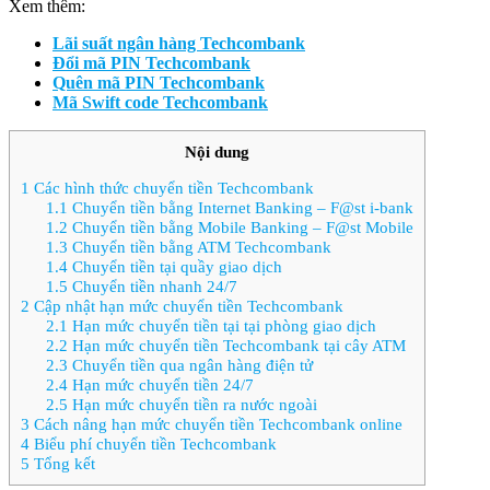
Xem thêm:
Lãi suất ngân hàng Techcombank
Đổi mã PIN Techcombank
Quên mã PIN Techcombank
Mã Swift code Techcombank
Nội dung
1
Các hình thức chuyển tiền Techcombank
1.1
Chuyển tiền bằng Internet Banking – F@st i-bank
1.2
Chuyển tiền bằng Mobile Banking – F@st Mobile
1.3
Chuyển tiền bằng ATM Techcombank
1.4
Chuyển tiền tại quầy giao dịch
1.5
Chuyển tiền nhanh 24/7
2
Cập nhật hạn mức chuyển tiền Techcombank
2.1
Hạn mức chuyển tiền tại tại phòng giao dịch
2.2
Hạn mức chuyển tiền Techcombank tại cây ATM
2.3
Chuyển tiền qua ngân hàng điện tử
2.4
Hạn mức chuyển tiền 24/7
2.5
Hạn mức chuyển tiền ra nước ngoài
3
Cách nâng hạn mức chuyển tiền Techcombank online
4
Biểu phí chuyển tiền Techcombank
5
Tổng kết