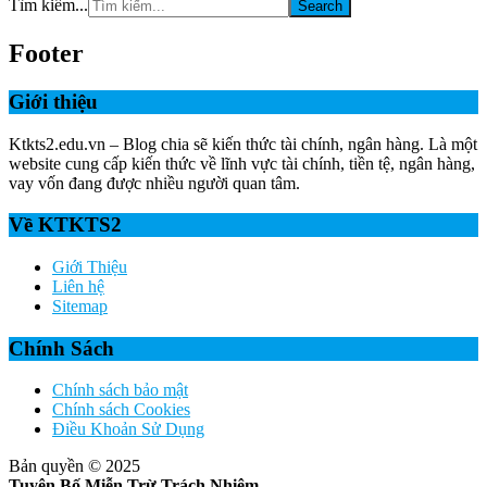
Tìm kiếm...
Footer
Giới thiệu
Ktkts2.edu.vn – Blog chia sẽ kiến thức tài chính, ngân hàng. Là một
website cung cấp kiến thức về lĩnh vực tài chính, tiền tệ, ngân hàng,
vay vốn đang được nhiều người quan tâm.
Về KTKTS2
Giới Thiệu
Liên hệ
Sitemap
Chính Sách
Chính sách bảo mật
Chính sách Cookies
Điều Khoản Sử Dụng
Bản quyền © 2025
Tuyên Bố Miễn Trừ Trách Nhiệm