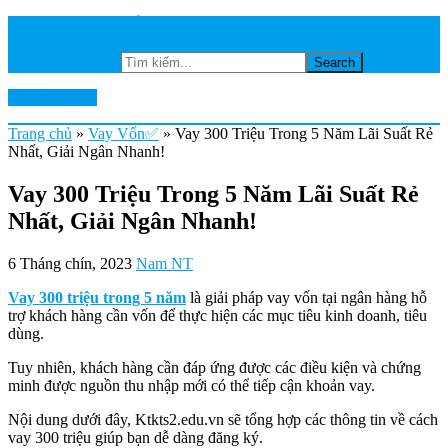
TRANG CHỦ
NGÂN HÀNG
Tìm kiếm...
Ktkts2.edu.vn
Trang chủ
»
Vay Vốn✅
»
Vay 300 Triệu Trong 5 Năm Lãi Suất Rẻ
Nhất, Giải Ngân Nhanh!
Vay 300 Triệu Trong 5 Năm Lãi Suất Rẻ
Nhất, Giải Ngân Nhanh!
6 Tháng chín, 2023
Nam NT
Vay 300 triệu trong 5 năm
là giải pháp vay vốn tại ngân hàng hỗ
trợ khách hàng cần vốn để thực hiện các mục tiêu kinh doanh, tiêu
dùng.
Tuy nhiên, khách hàng cần đáp ứng được các điều kiện và chứng
minh được nguồn thu nhập mới có thể tiếp cận khoản vay.
Nội dung dưới đây, Ktkts2.edu.vn sẽ tổng hợp các thông tin về cách
vay 300 triệu giúp bạn dễ dàng đăng ký.