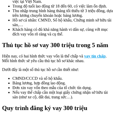
việc tại Việt Nam.
Trong độ tuổi lao động từ 18 đến 60, có việc làm ổn định.
Thu nhập trung bình hàng tháng tối thiểu từ 3 triệu đồng, dựa
trên lương chuyển khoản hoặc bảng lương.
Hồ sơ cá nhân: CMND, Sổ hộ khẩu, Chứng minh sở hữu tài
sản,…
Khách hàng có đủ khả năng hành vi dân sự, cùng với mục
đích vay vốn rõ ràng và cụ thể.
Thủ tục hồ sơ vay 300 triệu trong 5 năm
Hiện nay, có hai hình thức vay vốn là thế chấp và
vay tín chấp
.
Mỗi hình thức sẽ yêu cầu thủ tục hồ sơ khác nhau.
Dưới đây là một số thủ tục hồ sơ cần thiết như:
CMND/CCCD và sổ hộ khẩu.
Bảng lương, hợp đồng lao động.
Đơn xin vay vốn theo mẫu của tổ chức tín dụng.
Nếu vay thế chấp cần một loại giấy chứng nhận sở hữu tài
sản (như xe cộ, đất đai, trang sức…).
Quy trình đăng ký vay 300 triệu