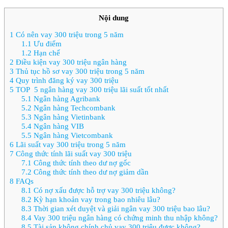
Nội dung
1
Có nên vay 300 triệu trong 5 năm
1.1
Ưu điểm
1.2
Hạn chế
2
Điều kiện vay 300 triệu ngân hàng
3
Thủ tục hồ sơ vay 300 triệu trong 5 năm
4
Quy trình đăng ký vay 300 triệu
5
TOP 5 ngân hàng vay 300 triệu lãi suất tốt nhất
5.1
Ngân hàng Agribank
5.2
Ngân hàng Techcombank
5.3
Ngân hàng Vietinbank
5.4
Ngân hàng VIB
5.5
Ngân hàng Vietcombank
6
Lãi suất vay 300 triệu trong 5 năm
7
Công thức tính lãi suất vay 300 triệu
7.1
Công thức tính theo dư nợ gốc
7.2
Công thức tính theo dư nợ giảm dần
8
FAQs
8.1
Có nợ xấu được hỗ trợ vay 300 triệu không?
8.2
Kỳ hạn khoản vay trong bao nhiêu lâu?
8.3
Thời gian xét duyệt và giải ngân vay 300 triệu bao lâu?
8.4
Vay 300 triệu ngân hàng có chứng minh thu nhập không?
8.5
Tài sản không chính chủ vay 300 triệu được không?