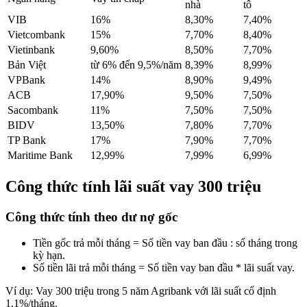
nhà
tô
VIB
16%
8,30%
7,40%
Vietcombank
15%
7,70%
8,40%
Vietinbank
9,60%
8,50%
7,70%
Bản Việt
từ 6% đến 9,5%/năm
8,39%
8,99%
VPBank
14%
8,90%
9,49%
ACB
17,90%
9,50%
7,50%
Sacombank
11%
7,50%
7,50%
BIDV
13,50%
7,80%
7,70%
TP Bank
17%
7,90%
7,70%
Maritime Bank
12,99%
7,99%
6,99%
Công thức tính lãi suất vay 300 triệu
Công thức tính theo dư nợ gốc
Tiền gốc trả mỗi tháng = Số tiền vay ban đầu : số tháng trong
kỳ hạn.
Số tiền lãi trả mỗi tháng = Số tiền vay ban đầu * lãi suất vay.
Ví dụ: Vay 300 triệu trong 5 năm Agribank với lãi suất cố định
1.1%/tháng.