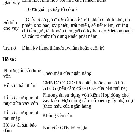
gian vay
– 100% giá trị Giấy tờ có giá
– Giấy tờ có giá được cầm cố: Trái phiếu Chính phủ, tín
Số tiền
phiếu kho bạc, kỳ phiếu, trái phiếu, sổ tiết kiệm, chứng
cho vay
chỉ tiền gửi, tài khoản tiền gửi có kỳ hạn do Vietcombank
và các tổ chức tín dụng khác phát hành.
Trả nợ
Định kỳ hàng tháng/quý/năm hoặc cuối kỳ
Hồ sơ:
Phương án sử dụng
Theo mẫu của ngân hàng
vốn
CMND/ CCCD/ hộ chiếu hoặc chủ sở hữu
Hồ sơ nhân thân
GTCG (nếu cầm cố GTCG của bên thứ ba).
Phương án sử dụng vốn kiêm Hợp đồng cho
Hồ sơ chứng minh
vay kiêm Hợp đồng cầm cố kiêm giấy nhận nợ
mục đích vay vốn
(theo mẫu của ngân hàng
Hồ sơ chứng minh
Không yêu cầu
thu nhập
Hồ sơ tài sản bảo
Bản gốc Giấy tờ có giá
đảm