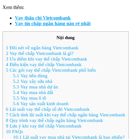
Xem thêm:
Vay thấu chi Vietcombank
Vay tín chấp ngân hàng nào rẻ nhất
Nội dung
1
Đôi nét về ngân hàng Vietcombank
2
Vay thế chấp Vietcombank là gì?
3
Ưu điểm khi vay thế chấp Vietcombank
4
Điều kiện vay thế chấp Vietcombank
5
Các gói vay thế chấp Vietcombank phổ biến
5.1
Vay tiêu dùng
5.2
Vay xây sửa nhà
5.3
Vay mua nhà dự án
5.4
Vay mua nhà đất
5.5
Vay mua ô tô
5.6
Vay sản xuất kinh doanh
6
Lãi suất vay thế chấp sổ đỏ Vietcombank
7
Cách tính lãi suất khi vay thế chấp ngân hàng Vietcombank
8
Quy trình vay thế chấp ngân hàng Vietcombank
9
Lưu ý khi vay thế chấp Vietcombank
10
FAQs
10.1
Lãi suất vay mua nhà tại Vietcombank là bao nhiêu?