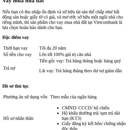
Vay mua nhà đất
Nếu bạn có thu nhập ổn định và sở hữu tài sản thế chấp như bất
động sản hoặc giấy tờ có giá, và mơ ước sở hữu một ngôi nhà cho
riêng mình, thì sản phẩm cho vay mua nhà đất tại Vietcombank là
lựa chọn hoàn hảo dành cho bạn.
Đặc điểm vay
Thời hạn vay
Tối đa 20 năm
Số tiền cho vay
Lên tới 100% giá trị căn nhà
Tiền gốc vay: Trả hàng tháng hoặc hàng quý
Trả nợ
Lãi vay: Trả hàng tháng theo dư nợ giảm dần
Hồ sơ thủ tục
Phương án sử dụng vốn
Theo mẫu của ngân hàng
CMND/ CCCD/ hộ chiếu
Hộ khẩu thường trú/ tạm trú dài
Hồ sơ nhân thân
hạn (KT3)
Giấy đăng ký kết hôn/ chứng nhận
độc thân