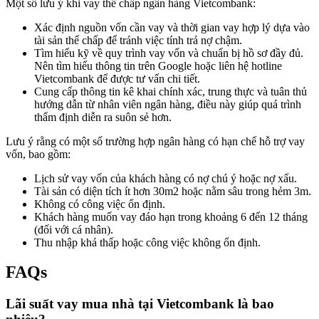
Một số lưu ý khi vay thế chấp ngân hàng Vietcombank:
Xác định nguồn vốn cần vay và thời gian vay hợp lý dựa vào
tài sản thế chấp để tránh việc tính trả nợ chậm.
Tìm hiểu kỹ về quy trình vay vốn và chuẩn bị hồ sơ đầy đủ.
Nên tìm hiểu thông tin trên Google hoặc liên hệ hotline
Vietcombank để được tư vấn chi tiết.
Cung cấp thông tin kê khai chính xác, trung thực và tuân thủ
hướng dẫn từ nhân viên ngân hàng, điều này giúp quá trình
thẩm định diễn ra suôn sẻ hơn.
Lưu ý rằng có một số trường hợp ngân hàng có hạn chế hỗ trợ vay
vốn, bao gồm:
Lịch sử vay vốn của khách hàng có nợ chú ý hoặc nợ xấu.
Tài sản có diện tích ít hơn 30m2 hoặc nằm sâu trong hẻm 3m.
Không có công việc ổn định.
Khách hàng muốn vay đáo hạn trong khoảng 6 đến 12 tháng
(đối với cá nhân).
Thu nhập khá thấp hoặc công việc không ổn định.
FAQs
Lãi suất vay mua nhà tại Vietcombank là bao