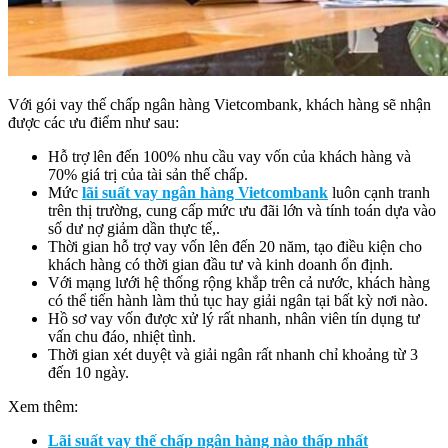
Với gói vay thế chấp ngân hàng Vietcombank, khách hàng sẽ nhận
được các ưu điểm như sau:
Hỗ trợ lên đến 100% nhu cầu vay vốn của khách hàng và
70% giá trị của tài sản thế chấp.
Mức
lãi suất vay ngân hàng Vietcombank
luôn cạnh tranh
trên thị trường, cung cấp mức ưu đãi lớn và tính toán dựa vào
số dư nợ giảm dần thực tế,.
Thời gian hỗ trợ vay vốn lên đến 20 năm, tạo điều kiện cho
khách hàng có thời gian đầu tư và kinh doanh ổn định.
Với mạng lưới hệ thống rộng khắp trên cả nước, khách hàng
có thể tiến hành làm thủ tục hay giải ngân tại bất kỳ nơi nào.
Hồ sơ vay vốn được xử lý rất nhanh, nhân viên tín dụng tư
vấn chu đáo, nhiệt tình.
Thời gian xét duyệt và giải ngân rất nhanh chỉ khoảng từ 3
đến 10 ngày.
Xem thêm:
Lãi suất vay thế chấp ngân hàng nào thấp nhất