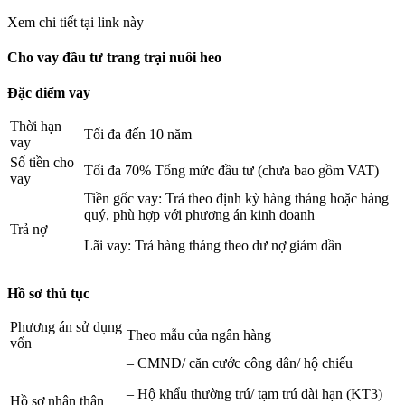
Xem chi tiết tại link này
Cho vay đầu tư trang trại nuôi heo
Đặc điểm vay
Thời hạn
Tối đa đến 10 năm
vay
Số tiền cho
Tối đa 70% Tổng mức đầu tư (chưa bao gồm VAT)
vay
Tiền gốc vay: Trả theo định kỳ hàng tháng hoặc hàng
quý, phù hợp với phương án kinh doanh
Trả nợ
Lãi vay: Trả hàng tháng theo dư nợ giảm dần
Hồ sơ thủ tục
Phương án sử dụng
Theo mẫu của ngân hàng
vốn
– CMND/ căn cước công dân/ hộ chiếu
– Hộ khẩu thường trú/ tạm trú dài hạn (KT3)
Hồ sơ nhân thân