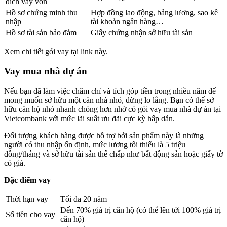
đích vay vốn
Hồ sơ chứng minh thu
Hợp đồng lao động, bảng lương, sao kê
nhập
tài khoản ngân hàng…
Hồ sơ tài sản bảo đảm
Giấy chứng nhận sở hữu tài sản
Xem chi tiết gói vay tại link này.
Vay mua nhà dự án
Nếu bạn đã làm việc chăm chỉ và tích góp tiền trong nhiều năm để
mong muốn sở hữu một căn nhà nhỏ, đừng lo lắng. Bạn có thể sở
hữu căn hộ nhỏ nhanh chóng hơn nhờ có gói vay mua nhà dự án tại
Vietcombank với mức lãi suất ưu đãi cực kỳ hấp dẫn.
Đối tượng khách hàng được hỗ trợ bởi sản phẩm này là những
người có thu nhập ổn định, mức lương tối thiểu là 5 triệu
đồng/tháng và sở hữu tài sản thế chấp như bất động sản hoặc giấy tờ
có giá.
Đặc điểm vay
Thời hạn vay
Tối đa 20 năm
Đến 70% giá trị căn hộ (có thể lên tới 100% giá trị
Số tiền cho vay
căn hộ)