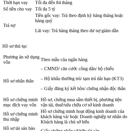
Thời hạn vay
Tối đa đến 84 tháng
Số tiền cho vay
Tối đa 5 tỷ
Tiền gốc vay: Trả theo định kỳ hàng tháng hoặc
hàng quý
Trả nợ
Lãi vay: Trả hàng tháng theo dư nợ giảm dần
Hồ sơ thủ tục
Phương án sử dụng
Theo mẫu của ngân hàng
vốn
– CMND/ căn cước công dân/ hộ chiếu
– Hộ khẩu thường trú/ tạm trú dài hạn (KT3)
Hồ sơ nhân thân
– Giấy đăng ký kết hôn/ chứng nhận độc thân
Hồ sơ chứng minh
Hồ sơ, chứng mua sắm thiết bị, phương tiện
mục đích vay vốn
vận tải, thuê/sửa chữa cơ sở kinh doanh
Hồ sơ chứng minh hoạt động kinh doanh của
Hồ sơ chứng minh
khách hàng và/ hoặc Doanh nghiệp tư nhân do
thu nhập
Khách hàng là chủ sở hữu
Hồ sơ tài sản bảo
Giấy chứng nhận sở hữu tài sản