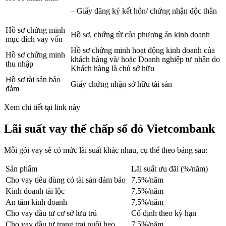
– Giấy đăng ký kết hôn/ chứng nhận độc thân
Hồ sơ chứng minh
Hồ sơ, chứng từ của phương án kinh doanh
mục đích vay vốn
Hồ sơ chứng minh hoạt động kinh doanh của
Hồ sơ chứng minh
khách hàng và/ hoặc Doanh nghiệp tư nhân do
thu nhập
Khách hàng là chủ sở hữu
Hồ sơ tài sản bảo
Giấy chứng nhận sở hữu tài sản
đảm
Xem chi tiết tại link này
Lãi suất vay thế chấp sổ đỏ Vietcombank
Mỗi gói vay sẽ có mức lãi suất khác nhau, cụ thể theo bảng sau:
Sản phẩm
Lãi suất ưu đãi (%/năm)
Cho vay tiêu dùng có tài sản đảm bảo
7,5%/năm
Kinh doanh tài lộc
7,5%/năm
An tâm kinh doanh
7,5%/năm
Cho vay đầu tư cơ sở lưu trú
Cố định theo kỳ hạn
Cho vay đầu tư trang trại nuôi heo
7,5%/năm