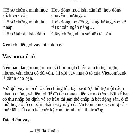
Hồ sơ chứng minh mục
Hợp đồng mua bán căn hộ, hợp đồng
đích vay vốn
chuyển nhượng,…
Hồ sơ chứng minh thu
Hợp đồng lao động, bảng lương, sao kê
nhập
tài khoản ngân hàng…
Hồ sơ tài sản bảo đảm
Giấy chứng nhận sở hữu tài sản
Xem chi tiết gói vay tại link này
Vay mua ô tô
Nếu bạn đang mong muốn sở hữu một chiếc xe ô tô tiện nghi,
nhưng vẫn chưa có đủ vốn, thì gói vay mua ô tô của Vietcombank
là dành cho bạn.
Với gói vay mua ô tô của chúng tôi, bạn sẽ được hỗ trợ một cách
nhanh chóng và tiện lợi để đủ tiền mua chiếc xe mơ ước. Bất kể bạn
có thu nhập ổn định và sở hữu tài sản thế chấp là bất động sản, ô tô
mới hoặc ô tô cũ, sản phẩm vay này của Vietcombank sẽ cung cấp
mức lãi suất cam kết cực kỳ cạnh tranh trên thị trường.
Đặc điểm vay
– Tối đa 7 năm