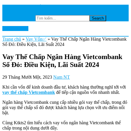
TRANG CHỦ
NGÂN HÀNG
Tìm kiếm...
Ktkts2.edu.vn
Trang chủ
»
Vay Vốn✅
»
Vay Thế Chấp Ngân Hàng Vietcombank
Sổ Đỏ: Điều Kiện, Lãi Suất 2024
Vay Thế Chấp Ngân Hàng Vietcombank
Sổ Đỏ: Điều Kiện, Lãi Suất 2024
29 Tháng Mười Một, 2023
Nam NT
Khi cần vốn để kinh doanh đầu tư, khách hàng thường nghĩ tới với
vay thế chấp Vietcombank
để tiếp cận nguồn vốn nhanh nhất.
Ngân hàng Vietcombank cung cấp nhiều gói vay thế chấp, trong đó
gói vay thế chấp sổ đỏ được khách hàng lựa chọn với ưu điểm nổi
bật.
Cùng Ktkts2 tìm hiểu cách vay vốn ngân hàng Vietcombank thế
chấp trong nội dung dưới đây.