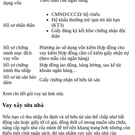
Theo mẫu của ngân hàng
dụng vốn
CMND/CCCD/ hộ chiếu
Hộ khẩu thường trú/ tạm trú dài hạn
Hồ sơ nhân thân
(KT3)
Giấy đăng ký kết hôn/ chứng nhận độc
thân
Hồ sơ chứng
Phương án sử dụng vốn kiêm Hợp đồng cho
minh mục đích
vay kiêm Hợp đồng cầm cố kiêm giấy nhận nợ
vay vốn
(theo mẫu của ngân hàng)
Hồ sơ chứng
Hợp đồng lao động, bảng lương, sao kê tài
minh thu nhập
khoản ngân hàng…
Hồ sơ tài sản bảo
Giấy chứng nhận sở hữu tài sản
đảm
Xem chi tiết gói vay tại link này.
Vay xây sửa nhà
Nếu bạn có thu nhập ổn định và sở hữu tài sản thế chấp như bất
động sản hoặc giấy tờ có giá, đồng thời có mong muốn sửa chữa,
nâng cấp ngôi nhà của mình để trở nên khang trang hơn nhưng còn
thiếu một chút ngân sách, thì sản phẩm vay xây sửa nhà của