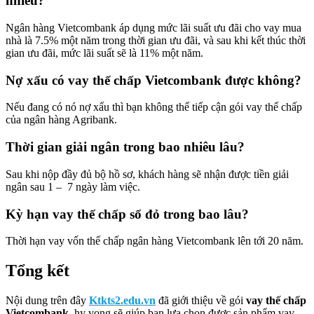
nhiêu?
Ngân hàng Vietcombank áp dụng mức lãi suất ưu đãi cho vay mua
nhà là 7.5% một năm trong thời gian ưu đãi, và sau khi kết thúc thời
gian ưu đãi, mức lãi suất sẽ là 11% một năm.
Nợ xấu có vay thế chấp Vietcombank được không?
Nếu đang có nó nợ xấu thì bạn không thể tiếp cận gói vay thế chấp
của ngân hàng Agribank.
Thời gian giải ngân trong bao nhiêu lâu?
Sau khi nộp đầy đủ bộ hồ sơ, khách hàng sẽ nhận được tiền giải
ngân sau 1 – 7 ngày làm việc.
Kỳ hạn vay thế chấp sổ đỏ trong bao lâu?
Thời hạn vay vốn thế chấp ngân hàng Vietcombank lên tới 20 năm.
Tổng kết
Nội dung trên đây
Ktkts2.edu.vn
đã giới thiệu về gói
vay thế chấp
Vietcombank
, hy vọng sẽ giúp bạn lựa chọn được sản phẩm vay