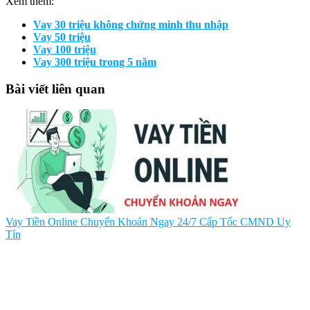
Xem thêm:
Vay 30 triệu không chứng minh thu nhập
Vay 50 triệu
Vay 100 triệu
Vay 300 triệu trong 5 năm
Bài viết liên quan
Vay Tiền Online Chuyển Khoản Ngay 24/7 Cấp Tốc CMND Uy
Tín