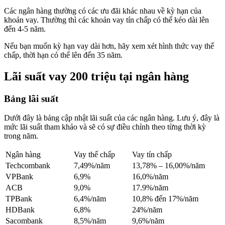
Các ngân hàng thường có các ưu đãi khác nhau về kỳ hạn của
khoản vay. Thường thì các khoản vay tín chấp có thể kéo dài lên
đến 4-5 năm.
Nếu bạn muốn kỳ hạn vay dài hơn, hãy xem xét hình thức vay thế
chấp, thời hạn có thể lên đến 35 năm.
Lãi suất vay 200 triệu tại ngân hàng
Bảng lãi suất
Dưới đây là bảng cập nhật lãi suất của các ngân hàng. Lưu ý, đây là
mức lãi suất tham khảo và sẽ có sự điều chỉnh theo từng thời kỳ
trong năm.
Ngân hàng
Vay thế chấp
Vay tín chấp
Techcombank
7,49%/năm
13,78% – 16,00%/năm
VPBank
6,9%
16,0%/năm
ACB
9,0%
17.9%/năm
TPBank
6,4%/năm
10,8% đến 17%/năm
HDBank
6,8%
24%/năm
Sacombank
8,5%/năm
9,6%/năm