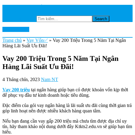
TRANG CHỦ
NGÂN HÀNG
Tìm kiếm...
Ktkts2.edu.vn
Trang chủ
»
Vay Vốn✅
»
Vay 200 Triệu Trong 5 Năm Tại Ngân
Hàng Lãi Suất Ưu Đãi!
Vay 200 Triệu Trong 5 Năm Tại Ngân
Hàng Lãi Suất Ưu Đãi!
4 Tháng chín, 2023
Nam NT
Vay 200 triệu
tại ngân hàng giúp bạn có được khoản vốn kịp thời
để phục vụ đầu tư kinh doanh hoặc tiêu dùng.
Đặc điểm của gói vay ngân hàng là lãi suất ưu đãi cùng thời gian trả
góp linh hoạt nên được nhiều khách hàng quan tâm.
Nếu bạn đang cần vay gấp 200 triệu mà chưa tìm được địa chỉ uy
tín, hãy tham khảo nội dung dưới đây Ktkts2.edu.vn sẽ giúp bạn tìm
hiểu.