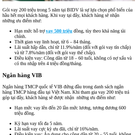
Gói vay 200 triệu trong 5 năm tại BIDV là sự lựa chọn phổ biến của
hầu hết mọi khách hàng. Khi vay tại đây, khách hàng sẽ nhận
những ưu điểm như:
Hạn mức hỗ trợ
vay 500 triệu
đồng, tùy theo khả năng tài
chính.
Thời gian vay linh hoạt, từ 6 – 84 tháng.
Lãi suất hấp dẫn, chỉ từ 11.9%/năm (đối với gói vay tín chấp)
và từ 7.8%/năm (đối với gói vay thế chấp).
Điều kiện vay: Công dân từ 18 – 60 tuổi, không có nợ xấu và
có thu nhập trên 4 triệu đồng/tháng.
Ngân hàng VIB
Ngân hàng TMCP quốc tế VIB đứng đầu trong danh sách ngân
hàng TMCP hàng đầu tại Việt Nam. Khi tham gia vay 200 triệu trả
góp tại đây, khách hàng sẽ được nhận những ưu điểm như:
Hạn mức vay lên đến 20 lần mức lương, tương đương 600
triệu đồng.
Kỳ hạn vay tối đa 5 năm.
Lãi suất vay cực kỳ ưu đãi, chỉ từ 16%/năm.
Điều kiện vay: Áp dụng cho công dân từ 20 – 55 tuổi, không