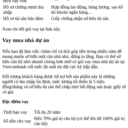
đích vay vốn
Hồ sơ chứng minh thu
Hợp đồng lao động, bảng lương, sao kê
nhập
tài khoản ngân hàng…
Hồ sơ tài sản bảo đảm
Giấy chứng nhận sở hữu tài sản
Xem chi tiết gói vay tại link này.
Vay mua nhà dự án
Nếu bạn đã làm việc chăm chỉ và tích góp tiền trong nhiều năm để
mong muốn sở hữu một căn nhà nhỏ, đừng lo lắng. Bạn có thể sở
hữu căn hộ nhỏ nhanh chóng hơn nhờ có gói vay mua nhà dự án tại
Vietcombank với mức lãi suất ưu đãi cực kỳ hấp dẫn.
Đối tượng khách hàng được hỗ trợ bởi sản phẩm này là những
người có thu nhập ổn định, mức lương tối thiểu là 5 triệu
đồng/tháng và sở hữu tài sản thế chấp như bất động sản hoặc giấy tờ
có giá.
Đặc điểm vay
Thời hạn vay
Tối đa 20 năm
Đến 70% giá trị căn hộ (có thể lên tới 100% giá trị
Số tiền cho vay
căn hộ)