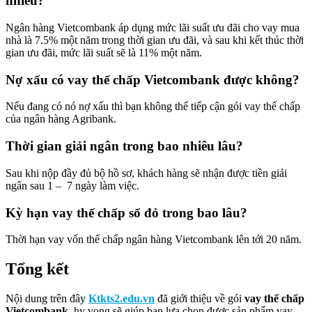
nhiêu?
Ngân hàng Vietcombank áp dụng mức lãi suất ưu đãi cho vay mua
nhà là 7.5% một năm trong thời gian ưu đãi, và sau khi kết thúc thời
gian ưu đãi, mức lãi suất sẽ là 11% một năm.
Nợ xấu có vay thế chấp Vietcombank được không?
Nếu đang có nó nợ xấu thì bạn không thể tiếp cận gói vay thế chấp
của ngân hàng Agribank.
Thời gian giải ngân trong bao nhiêu lâu?
Sau khi nộp đầy đủ bộ hồ sơ, khách hàng sẽ nhận được tiền giải
ngân sau 1 – 7 ngày làm việc.
Kỳ hạn vay thế chấp sổ đỏ trong bao lâu?
Thời hạn vay vốn thế chấp ngân hàng Vietcombank lên tới 20 năm.
Tổng kết
Nội dung trên đây
Ktkts2.edu.vn
đã giới thiệu về gói
vay thế chấp
Vietcombank
, hy vọng sẽ giúp bạn lựa chọn được sản phẩm vay