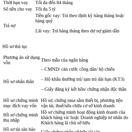
Thời hạn vay
Tối đa đến 84 tháng
Số tiền cho vay
Tối đa 5 tỷ
Tiền gốc vay: Trả theo định kỳ hàng tháng hoặc
hàng quý
Trả nợ
Lãi vay: Trả hàng tháng theo dư nợ giảm dần
Hồ sơ thủ tục
Phương án sử dụng
Theo mẫu của ngân hàng
vốn
– CMND/ căn cước công dân/ hộ chiếu
– Hộ khẩu thường trú/ tạm trú dài hạn (KT3)
Hồ sơ nhân thân
– Giấy đăng ký kết hôn/ chứng nhận độc thân
Hồ sơ chứng minh
Hồ sơ, chứng mua sắm thiết bị, phương tiện
mục đích vay vốn
vận tải, thuê/sửa chữa cơ sở kinh doanh
Hồ sơ chứng minh hoạt động kinh doanh của
Hồ sơ chứng minh
khách hàng và/ hoặc Doanh nghiệp tư nhân do
thu nhập
Khách hàng là chủ sở hữu
Hồ sơ tài sản bảo
Giấy chứng nhận sở hữu tài sản