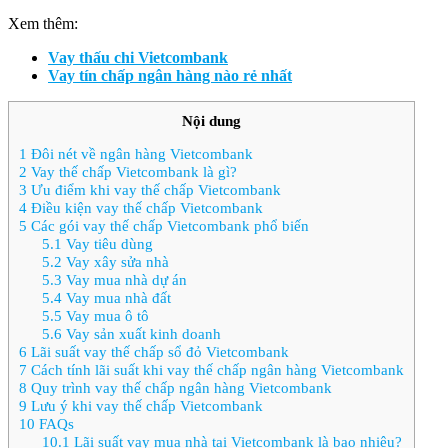
Xem thêm:
Vay thấu chi Vietcombank
Vay tín chấp ngân hàng nào rẻ nhất
Nội dung
1
Đôi nét về ngân hàng Vietcombank
2
Vay thế chấp Vietcombank là gì?
3
Ưu điểm khi vay thế chấp Vietcombank
4
Điều kiện vay thế chấp Vietcombank
5
Các gói vay thế chấp Vietcombank phổ biến
5.1
Vay tiêu dùng
5.2
Vay xây sửa nhà
5.3
Vay mua nhà dự án
5.4
Vay mua nhà đất
5.5
Vay mua ô tô
5.6
Vay sản xuất kinh doanh
6
Lãi suất vay thế chấp sổ đỏ Vietcombank
7
Cách tính lãi suất khi vay thế chấp ngân hàng Vietcombank
8
Quy trình vay thế chấp ngân hàng Vietcombank
9
Lưu ý khi vay thế chấp Vietcombank
10
FAQs
10.1
Lãi suất vay mua nhà tại Vietcombank là bao nhiêu?