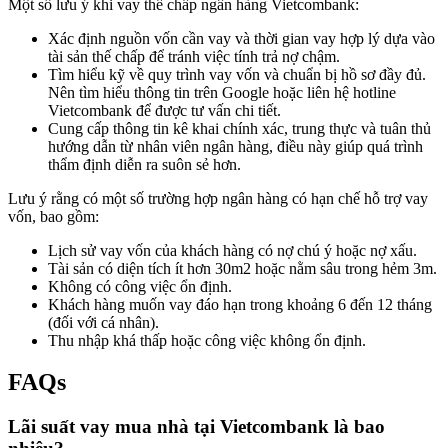
Một số lưu ý khi vay thế chấp ngân hàng Vietcombank:
Xác định nguồn vốn cần vay và thời gian vay hợp lý dựa vào
tài sản thế chấp để tránh việc tính trả nợ chậm.
Tìm hiểu kỹ về quy trình vay vốn và chuẩn bị hồ sơ đầy đủ.
Nên tìm hiểu thông tin trên Google hoặc liên hệ hotline
Vietcombank để được tư vấn chi tiết.
Cung cấp thông tin kê khai chính xác, trung thực và tuân thủ
hướng dẫn từ nhân viên ngân hàng, điều này giúp quá trình
thẩm định diễn ra suôn sẻ hơn.
Lưu ý rằng có một số trường hợp ngân hàng có hạn chế hỗ trợ vay
vốn, bao gồm:
Lịch sử vay vốn của khách hàng có nợ chú ý hoặc nợ xấu.
Tài sản có diện tích ít hơn 30m2 hoặc nằm sâu trong hẻm 3m.
Không có công việc ổn định.
Khách hàng muốn vay đáo hạn trong khoảng 6 đến 12 tháng
(đối với cá nhân).
Thu nhập khá thấp hoặc công việc không ổn định.
FAQs
Lãi suất vay mua nhà tại Vietcombank là bao