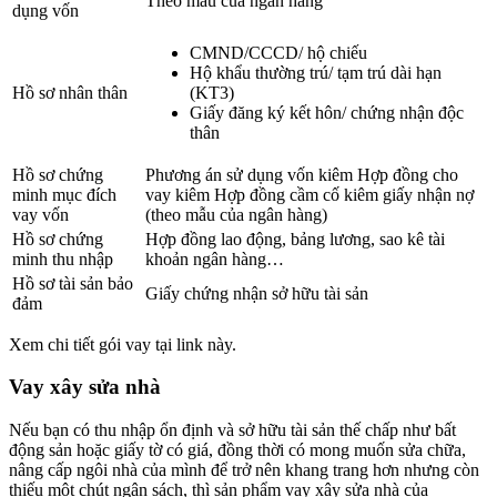
Theo mẫu của ngân hàng
dụng vốn
CMND/CCCD/ hộ chiếu
Hộ khẩu thường trú/ tạm trú dài hạn
Hồ sơ nhân thân
(KT3)
Giấy đăng ký kết hôn/ chứng nhận độc
thân
Hồ sơ chứng
Phương án sử dụng vốn kiêm Hợp đồng cho
minh mục đích
vay kiêm Hợp đồng cầm cố kiêm giấy nhận nợ
vay vốn
(theo mẫu của ngân hàng)
Hồ sơ chứng
Hợp đồng lao động, bảng lương, sao kê tài
minh thu nhập
khoản ngân hàng…
Hồ sơ tài sản bảo
Giấy chứng nhận sở hữu tài sản
đảm
Xem chi tiết gói vay tại link này.
Vay xây sửa nhà
Nếu bạn có thu nhập ổn định và sở hữu tài sản thế chấp như bất
động sản hoặc giấy tờ có giá, đồng thời có mong muốn sửa chữa,
nâng cấp ngôi nhà của mình để trở nên khang trang hơn nhưng còn
thiếu một chút ngân sách, thì sản phẩm vay xây sửa nhà của