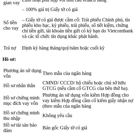
gian vay
– 100% giá trị Giấy tờ có giá
– Giấy tờ có giá được cầm cố: Trái phiếu Chính phủ, tín
Số tiền
phiếu kho bạc, kỳ phiếu, trái phiếu, sổ tiết kiệm, chứng
cho vay
chỉ tiền gửi, tài khoản tiền gửi có kỳ hạn do Vietcombank
và các tổ chức tín dụng khác phát hành.
Trả nợ
Định kỳ hàng tháng/quý/năm hoặc cuối kỳ
Hồ sơ:
Phương án sử dụng
Theo mẫu của ngân hàng
vốn
CMND/ CCCD/ hộ chiếu hoặc chủ sở hữu
Hồ sơ nhân thân
GTCG (nếu cầm cố GTCG của bên thứ ba).
Phương án sử dụng vốn kiêm Hợp đồng cho
Hồ sơ chứng minh
vay kiêm Hợp đồng cầm cố kiêm giấy nhận nợ
mục đích vay vốn
(theo mẫu của ngân hàng
Hồ sơ chứng minh
Không yêu cầu
thu nhập
Hồ sơ tài sản bảo
Bản gốc Giấy tờ có giá
đảm