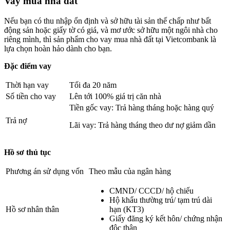
Vay mua nhà đất
Nếu bạn có thu nhập ổn định và sở hữu tài sản thế chấp như bất
động sản hoặc giấy tờ có giá, và mơ ước sở hữu một ngôi nhà cho
riêng mình, thì sản phẩm cho vay mua nhà đất tại Vietcombank là
lựa chọn hoàn hảo dành cho bạn.
Đặc điểm vay
Thời hạn vay
Tối đa 20 năm
Số tiền cho vay
Lên tới 100% giá trị căn nhà
Tiền gốc vay: Trả hàng tháng hoặc hàng quý
Trả nợ
Lãi vay: Trả hàng tháng theo dư nợ giảm dần
Hồ sơ thủ tục
Phương án sử dụng vốn
Theo mẫu của ngân hàng
CMND/ CCCD/ hộ chiếu
Hộ khẩu thường trú/ tạm trú dài
Hồ sơ nhân thân
hạn (KT3)
Giấy đăng ký kết hôn/ chứng nhận
độc thân