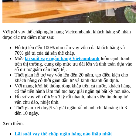
Với gói vay thế chấp ngân hàng Vietcombank, khách hàng sẽ nhận
được các ưu điểm như sau:
Hỗ trợ lên đến 100% nhu cầu vay vốn của khách hàng và
70% giá trị của tài sản thế chấp.
Mức
lãi suất vay ngân hàng Vietcombank
luôn cạnh tranh
trên thị trường, cung cấp mức ưu đãi lớn và tính toán dựa vào
số dư nợ giảm dần thực tế,.
Thời gian hỗ trợ vay vốn lên đến 20 năm, tạo điều kiện cho
khách hàng có thời gian đầu tư và kinh doanh ổn định.
Với mạng lưới hệ thống rộng khắp trên cả nước, khách hàng
có thể tiến hành làm thủ tục hay giải ngân tại bất kỳ nơi nào.
Hồ sơ vay vốn được xử lý rất nhanh, nhân viên tín dụng tư
vấn chu đáo, nhiệt tình.
Thời gian xét duyệt và giải ngân rất nhanh chỉ khoảng từ 3
đến 10 ngày.
Xem thêm:
Lãi suất vay thế chấp ngân hàng nào thấp nhất