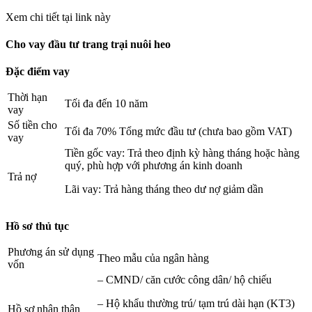
Xem chi tiết tại link này
Cho vay đầu tư trang trại nuôi heo
Đặc điểm vay
Thời hạn
Tối đa đến 10 năm
vay
Số tiền cho
Tối đa 70% Tổng mức đầu tư (chưa bao gồm VAT)
vay
Tiền gốc vay: Trả theo định kỳ hàng tháng hoặc hàng
quý, phù hợp với phương án kinh doanh
Trả nợ
Lãi vay: Trả hàng tháng theo dư nợ giảm dần
Hồ sơ thủ tục
Phương án sử dụng
Theo mẫu của ngân hàng
vốn
– CMND/ căn cước công dân/ hộ chiếu
– Hộ khẩu thường trú/ tạm trú dài hạn (KT3)
Hồ sơ nhân thân