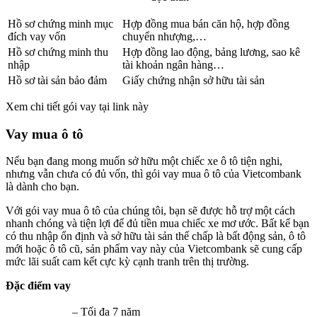
Hồ sơ chứng minh mục
Hợp đồng mua bán căn hộ, hợp đồng
đích vay vốn
chuyển nhượng,…
Hồ sơ chứng minh thu
Hợp đồng lao động, bảng lương, sao kê
nhập
tài khoản ngân hàng…
Hồ sơ tài sản bảo đảm
Giấy chứng nhận sở hữu tài sản
Xem chi tiết gói vay tại link này
Vay mua ô tô
Nếu bạn đang mong muốn sở hữu một chiếc xe ô tô tiện nghi,
nhưng vẫn chưa có đủ vốn, thì gói vay mua ô tô của Vietcombank
là dành cho bạn.
Với gói vay mua ô tô của chúng tôi, bạn sẽ được hỗ trợ một cách
nhanh chóng và tiện lợi để đủ tiền mua chiếc xe mơ ước. Bất kể bạn
có thu nhập ổn định và sở hữu tài sản thế chấp là bất động sản, ô tô
mới hoặc ô tô cũ, sản phẩm vay này của Vietcombank sẽ cung cấp
mức lãi suất cam kết cực kỳ cạnh tranh trên thị trường.
Đặc điểm vay
– Tối đa 7 năm