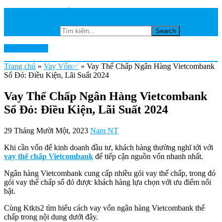
TRANG CHỦ
NGÂN HÀNG
Tìm kiếm...
Ktkts2.edu.vn
Trang chủ
»
Vay Vốn✅
»
Vay Thế Chấp Ngân Hàng Vietcombank
Sổ Đỏ: Điều Kiện, Lãi Suất 2024
Vay Thế Chấp Ngân Hàng Vietcombank
Sổ Đỏ: Điều Kiện, Lãi Suất 2024
29 Tháng Mười Một, 2023
Nam NT
Khi cần vốn để kinh doanh đầu tư, khách hàng thường nghĩ tới với
vay thế chấp Vietcombank
để tiếp cận nguồn vốn nhanh nhất.
Ngân hàng Vietcombank cung cấp nhiều gói vay thế chấp, trong đó
gói vay thế chấp sổ đỏ được khách hàng lựa chọn với ưu điểm nổi
bật.
Cùng Ktkts2 tìm hiểu cách vay vốn ngân hàng Vietcombank thế
chấp trong nội dung dưới đây.