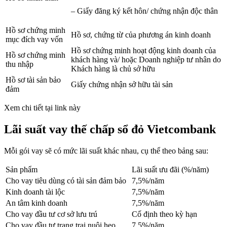
– Giấy đăng ký kết hôn/ chứng nhận độc thân
Hồ sơ chứng minh
Hồ sơ, chứng từ của phương án kinh doanh
mục đích vay vốn
Hồ sơ chứng minh hoạt động kinh doanh của
Hồ sơ chứng minh
khách hàng và/ hoặc Doanh nghiệp tư nhân do
thu nhập
Khách hàng là chủ sở hữu
Hồ sơ tài sản bảo
Giấy chứng nhận sở hữu tài sản
đảm
Xem chi tiết tại link này
Lãi suất vay thế chấp sổ đỏ Vietcombank
Mỗi gói vay sẽ có mức lãi suất khác nhau, cụ thể theo bảng sau:
Sản phẩm
Lãi suất ưu đãi (%/năm)
Cho vay tiêu dùng có tài sản đảm bảo
7,5%/năm
Kinh doanh tài lộc
7,5%/năm
An tâm kinh doanh
7,5%/năm
Cho vay đầu tư cơ sở lưu trú
Cố định theo kỳ hạn
Cho vay đầu tư trang trại nuôi heo
7,5%/năm