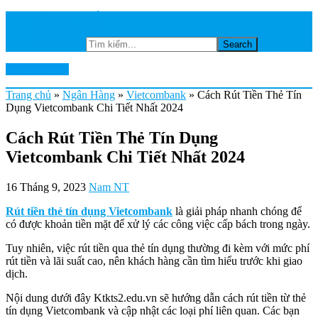
TRANG CHỦ
NGÂN HÀNG
Tìm kiếm...
Ktkts2.edu.vn
Trang chủ
»
Ngân Hàng
»
Vietcombank
»
Cách Rút Tiền Thẻ Tín
Dụng Vietcombank Chi Tiết Nhất 2024
Cách Rút Tiền Thẻ Tín Dụng
Vietcombank Chi Tiết Nhất 2024
16 Tháng 9, 2023
Nam NT
Rút tiền thẻ tín dụng Vietcombank
là giải pháp nhanh chóng để
có được khoản tiền mặt để xử lý các công việc cấp bách trong ngày.
Tuy nhiên, việc rút tiền qua thẻ tín dụng thường đi kèm với mức phí
rút tiền và lãi suất cao, nên khách hàng cần tìm hiểu trước khi giao
dịch.
Nội dung dưới đây Ktkts2.edu.vn sẽ hướng dẫn cách rút tiền từ thẻ
tín dụng Vietcombank và cập nhật các loại phí liên quan. Các bạn