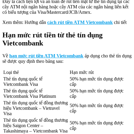
Đây là cách tiện lợi và an toàn để rút tiền mặt từ thẻ tín dụng tại các
cây ATM nội ngân hàng hoặc cây ATM của các ngân hàng liên kết
có biểu tượng của Visa/Mastercard/JCB/Amex.
Xem thêm: Hướng dẫn
cách rút tiền ATM Vietcombank
chi tiết
Hạn mức rút tiền từ thẻ tín dụng
Vietcombank
Về
hạn mức rút tiền ATM Vietcombank
áp dụng cho thẻ tín dụng
sẽ được quy định theo bảng sau:
Loại thẻ
Hạn mức rút
Thẻ tín dụng quốc tế
50% hạn mức tín dụng được
Vietcombank Visa
cấp
Thẻ tín dụng quốc tế
50% hạn mức tín dụng được
Vietcombank Visa Platinum
cấp
Thẻ tín dụng quốc tế đồng thương
50% hạn mức tín dụng được
hiệu Vietcombank – Vietravel
cấp
Visa
Thẻ tín dụng quốc tế đồng thương
50% hạn mức tín dụng được
hiệu Saigon Center –
cấp
Takashimaya – Vietcombank Visa