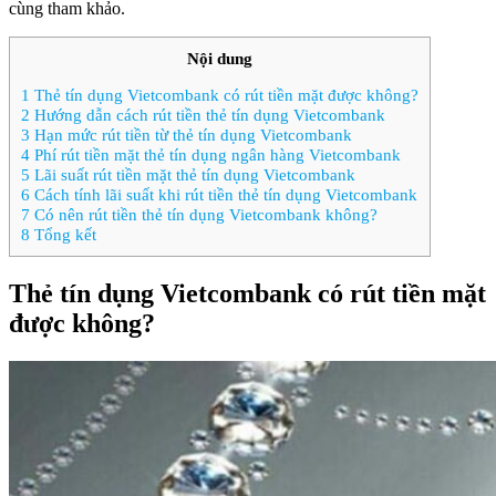
cùng tham khảo.
Nội dung
1
Thẻ tín dụng Vietcombank có rút tiền mặt được không?
2
Hướng dẫn cách rút tiền thẻ tín dụng Vietcombank
3
Hạn mức rút tiền từ thẻ tín dụng Vietcombank
4
Phí rút tiền mặt thẻ tín dụng ngân hàng Vietcombank
5
Lãi suất rút tiền mặt thẻ tín dụng Vietcombank
6
Cách tính lãi suất khi rút tiền thẻ tín dụng Vietcombank
7
Có nên rút tiền thẻ tín dụng Vietcombank không?
8
Tổng kết
Thẻ tín dụng Vietcombank có rút tiền mặt
được không?