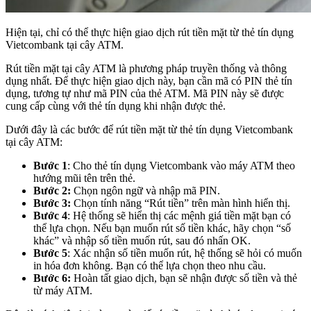
Hiện tại, chỉ có thể thực hiện giao dịch rút tiền mặt từ thẻ tín dụng
Vietcombank tại cây ATM.
Rút tiền mặt tại cây ATM là phương pháp truyền thống và thông
dụng nhất. Để thực hiện giao dịch này, bạn cần mã có PIN thẻ tín
dụng, tương tự như mã PIN của thẻ ATM. Mã PIN này sẽ được
cung cấp cùng với thẻ tín dụng khi nhận được thẻ.
Dưới đây là các bước để rút tiền mặt từ thẻ tín dụng Vietcombank
tại cây ATM:
Bước 1
: Cho thẻ tín dụng Vietcombank vào máy ATM theo
hướng mũi tên trên thẻ.
Bước 2:
Chọn ngôn ngữ và nhập mã PIN.
Bước 3:
Chọn tính năng “Rút tiền” trên màn hình hiển thị.
Bước 4
: Hệ thống sẽ hiển thị các mệnh giá tiền mặt bạn có
thể lựa chọn. Nếu bạn muốn rút số tiền khác, hãy chọn “số
khác” và nhập số tiền muốn rút, sau đó nhấn OK.
Bước 5
: Xác nhận số tiền muốn rút, hệ thống sẽ hỏi có muốn
in hóa đơn không. Bạn có thể lựa chọn theo nhu cầu.
Bước 6:
Hoàn tất giao dịch, bạn sẽ nhận được số tiền và thẻ
từ máy ATM.