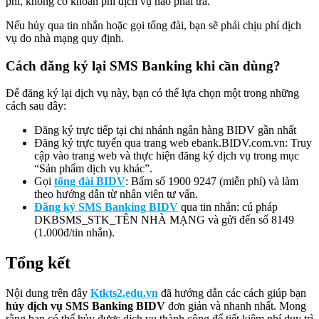
phí, không có khoản phí dịch vụ nào phải trả.
Nếu hủy qua tin nhắn hoặc gọi tổng đài, bạn sẽ phải chịu phí dịch
vụ do nhà mạng quy định.
Cách đăng ký lại SMS Banking khi cần dùng?
Để đăng ký lại dịch vụ này, bạn có thể lựa chọn một trong những
cách sau đây:
Đăng ký trực tiếp tại chi nhánh ngân hàng BIDV gần nhất
Đăng ký trực tuyến qua trang web ebank.BIDV.com.vn: Truy
cập vào trang web và thực hiện đăng ký dịch vụ trong mục
“Sản phẩm dịch vụ khác”.
Gọi
tổng đài BIDV
: Bấm số 1900 9247 (miễn phí) và làm
theo hướng dẫn từ nhân viên tư vấn.
Đăng ký SMS Banking BIDV
qua tin nhắn: cú pháp
DKBSMS_STK_TÊN NHÀ MẠNG và gửi đến số 8149
(1.000đ/tin nhắn).
Tổng kết
Nội dung trên đây
Ktkts2.edu.vn
đã hướng dẫn các cách giúp bạn
hủy dịch vụ SMS Banking BIDV
đơn giản và nhanh nhất. Mong
rằng bạn có thể hủy được dịch vụ thành công để tiết kiệm phí duy trì