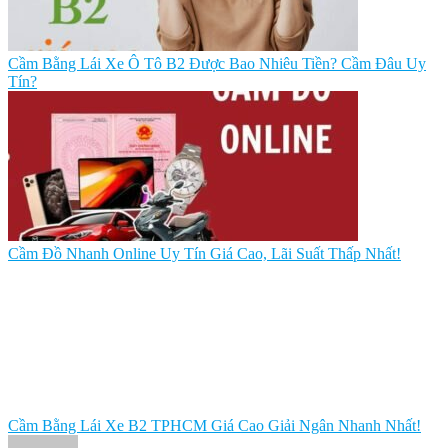
Cầm Bằng Lái Xe Ô Tô B2 Được Bao Nhiêu Tiền? Cầm Đâu Uy
Tín?
Cầm Đồ Nhanh Online Uy Tín Giá Cao, Lãi Suất Thấp Nhất!
Cầm Bằng Lái Xe B2 TPHCM Giá Cao Giải Ngân Nhanh Nhất!