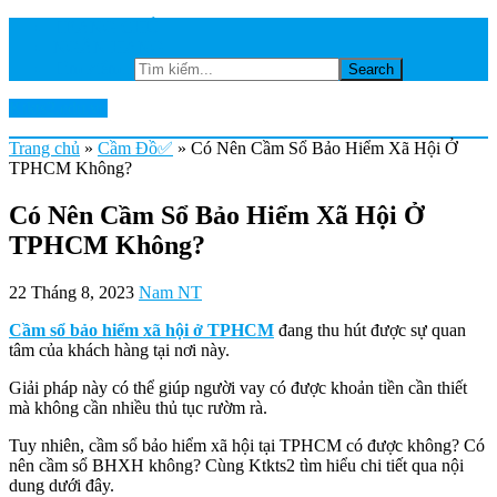
TRANG CHỦ
NGÂN HÀNG
Tìm kiếm...
Ktkts2.edu.vn
Trang chủ
»
Cầm Đồ✅
»
Có Nên Cầm Sổ Bảo Hiểm Xã Hội Ở
TPHCM Không?
Có Nên Cầm Sổ Bảo Hiểm Xã Hội Ở
TPHCM Không?
22 Tháng 8, 2023
Nam NT
Cầm sổ bảo hiểm xã hội ở TPHCM
đang thu hút được sự quan
tâm của khách hàng tại nơi này.
Giải pháp này có thể giúp người vay có được khoản tiền cần thiết
mà không cần nhiều thủ tục rườm rà.
Tuy nhiên, cầm sổ bảo hiểm xã hội tại TPHCM có được không? Có
nên cầm sổ BHXH không? Cùng Ktkts2 tìm hiểu chi tiết qua nội
dung dưới đây.