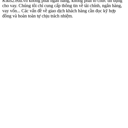
Ktkts2.edu.vn không phải ngân hàng, không phải tổ chức tín dụng
cho vay. Chúng tôi chỉ cung cấp thông tin về tài chính, ngân hàng,
vay vốn... Các vấn đề về giao dịch khách hàng cần đọc kỹ hợp
đồng và hoàn toàn tự chịu trách nhiệm.