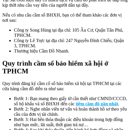
kịp thời nhu cầu vay tiền của người dân tại đây.
Nếu có nhu cầu cầm sổ BHXH, bạn có thể tham khảo các đơn vị
nơi sau:
Công ty Song Hùng tại địa chỉ: 105 Âu Cơ, Quận Tân Phú,
TPHCM.
Công ty Lê Trực tại địa chỉ: 247 Nguyễn Đình Chiểu, Quận
3, TPHCM.
Thương hiệu Cầm Đồ Nhanh.
Quy trình cầm sổ bảo hiểm xã hội ở
TPHCM
Quy trình đăng ký cầm cố sổ bảo hiểm xã hội tại TPHCM tại các
cửa hàng cầm đồ diễn ra như sau:
Bước 1: Bạn mang theo giấy tờ cần thiết như CMND/CCCD,
sổ hộ khẩu và sổ BHXH đến các
tiệm cầm đồ gần nhất
.
Bước 2: Nghe nhân viên tư vấn và hoàn thành hồ sơ theo yêu
cầu của đơn vị tài chính.
Bước 3: Hai bên thỏa thuận các điều khoản trong hợp đồng
như hạn mức, lãi suất, thời gian trả nợ…
Bước 4: Sau khi thỏa thuận, tiến hành ký hợp đồng và nhận