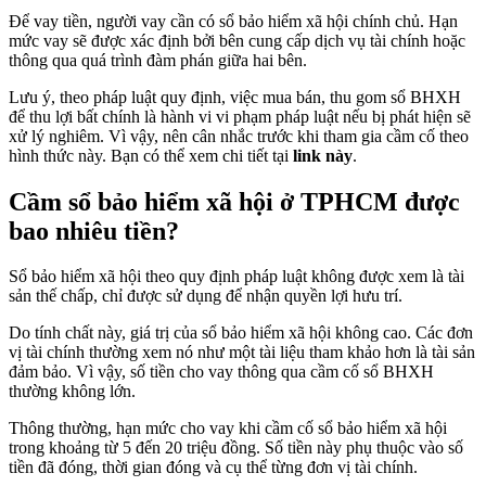
Để vay tiền, người vay cần có sổ bảo hiểm xã hội chính chủ. Hạn
mức vay sẽ được xác định bởi bên cung cấp dịch vụ tài chính hoặc
thông qua quá trình đàm phán giữa hai bên.
Lưu ý, theo pháp luật quy định, việc mua bán, thu gom sổ BHXH
để thu lợi bất chính là hành vi vi phạm pháp luật nếu bị phát hiện sẽ
xử lý nghiêm. Vì vậy, nên cân nhắc trước khi tham gia cầm cố theo
hình thức này. Bạn có thể xem chi tiết tại
link này
.
Cầm sổ bảo hiểm xã hội ở TPHCM được
bao nhiêu tiền?
Sổ bảo hiểm xã hội theo quy định pháp luật không được xem là tài
sản thế chấp, chỉ được sử dụng để nhận quyền lợi hưu trí.
Do tính chất này, giá trị của sổ bảo hiểm xã hội không cao. Các đơn
vị tài chính thường xem nó như một tài liệu tham khảo hơn là tài sản
đảm bảo. Vì vậy, số tiền cho vay thông qua cầm cố sổ BHXH
thường không lớn.
Thông thường, hạn mức cho vay khi cầm cố sổ bảo hiểm xã hội
trong khoảng từ 5 đến 20 triệu đồng. Số tiền này phụ thuộc vào số
tiền đã đóng, thời gian đóng và cụ thể từng đơn vị tài chính.