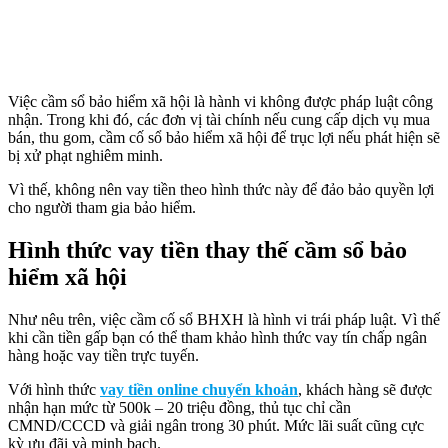
Việc cầm sổ bảo hiểm xã hội là hành vi không được pháp luật công
nhận. Trong khi đó, các đơn vị tài chính nếu cung cấp dịch vụ mua
bán, thu gom, cầm cố sổ bảo hiểm xã hội để trục lợi nếu phát hiện sẽ
bị xử phạt nghiêm minh.
Vì thế, không nên vay tiền theo hình thức này để đảo bảo quyền lợi
cho người tham gia bảo hiểm.
Hình thức vay tiền thay thế cầm sổ bảo
hiểm xã hội
Như nêu trên, việc cầm cố sổ BHXH là hình vi trái pháp luật. Vì thế
khi cần tiền gấp bạn có thể tham khảo hình thức vay tín chấp ngân
hàng hoặc vay tiền trực tuyến.
Với hình thức
vay tiền online chuyển khoản
, khách hàng sẽ được
nhận hạn mức từ 500k – 20 triệu đồng, thủ tục chỉ cần
CMND/CCCD và giải ngân trong 30 phút. Mức lãi suất cũng cực
kỳ ưu đãi và minh bạch.