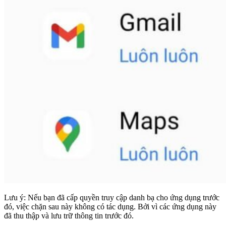
Lưu ý: Nếu bạn đã cấp quyền truy cập danh bạ cho ứng dụng trước
đó, việc chặn sau này không có tác dụng. Bởi vì các ứng dụng này
đã thu thập và lưu trữ thông tin trước đó.