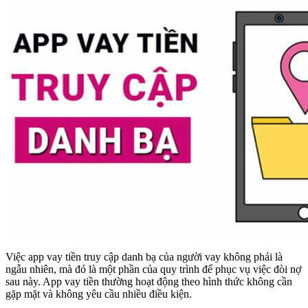
Việc app vay tiền truy cập danh bạ của người vay không phải là
ngẫu nhiên, mà đó là một phần của quy trình để phục vụ việc đòi nợ
sau này. App vay tiền thường hoạt động theo hình thức không cần
gặp mặt và không yêu cầu nhiều điều kiện.