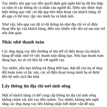
Tuy nhiên, khi app vay tiền quyết định giải ngân khi họ đã thu thập
và nắm rõ các thông tin cá nhân của người đó. Điều này được thực
hiện thông qua việc cài đặt app trên điện thoại của khách hàng, từ
đó app có thể truy cập vào danh bạ và hình ảnh.
Như vậy, bên app vay đã có đủ thông tin như địa chỉ và số điện
thoại liên lạc của khách hàng, điều này khiến việc đòi nợ sau này trở
nên đơn giản.
Nhắc nhở thanh toán
Các ứng dụng vay tiền thường sẽ lưu trữ số điện thoại của khách
hàng để nhắc nhở về việc thanh toán đúng hạn. Nếu bạn thanh toán
đúng hạn, họ sẽ chỉ liên hệ với người vay.
Tuy nhiên, nếu bạn không trả đúng thời hạn, thái độ của họ sẽ thay
đổi hoàn toàn và lúc này, các số điện thoại trong danh bạ sẽ được
liên hệ một cách lần lượt.
Lấy thông tin địa chỉ nơi sinh sống
Một số khách hàng có thể cung cấp thông tin địa chỉ sinh sống
không chính xác khi vay tiền online. Tuy nhiên, không nên nghĩ
rằng các ứng dụng vay tiền không nhận biết được vấn đề này.