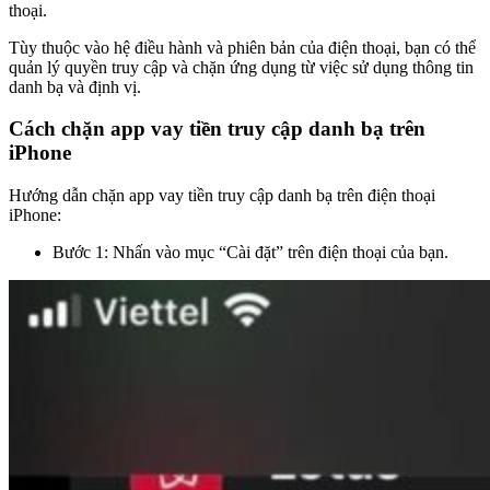
thoại.
Tùy thuộc vào hệ điều hành và phiên bản của điện thoại, bạn có thể
quản lý quyền truy cập và chặn ứng dụng từ việc sử dụng thông tin
danh bạ và định vị.
Cách chặn app vay tiền truy cập danh bạ trên
iPhone
Hướng dẫn chặn app vay tiền truy cập danh bạ trên điện thoại
iPhone:
Bước 1: Nhấn vào mục “Cài đặt” trên điện thoại của bạn.