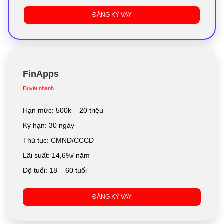
ĐĂNG KÝ VAY
FinApps
Duyệt nhanh
Hạn mức: 500k – 20 triệu
Kỳ hạn: 30 ngày
Thủ tục: CMND/CCCD
Lãi suất: 14,6%/ năm
Độ tuổi: 18 – 60 tuổi
ĐĂNG KÝ VAY