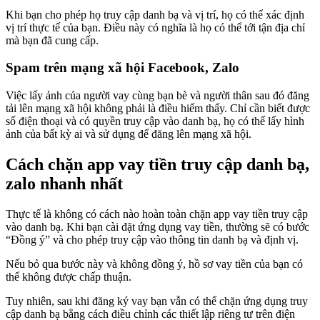
Khi bạn cho phép họ truy cập danh bạ và vị trí, họ có thể xác định
vị trí thực tế của bạn. Điều này có nghĩa là họ có thể tới tận địa chỉ
mà bạn đã cung cấp.
Spam trên mạng xã hội Facebook, Zalo
Việc lấy ảnh của người vay cùng bạn bè và người thân sau đó đăng
tải lên mạng xã hội không phải là điều hiếm thấy. Chỉ cần biết được
số điện thoại và có quyền truy cập vào danh bạ, họ có thể lấy hình
ảnh của bất kỳ ai và sử dụng để đăng lên mạng xã hội.
Cách chặn app vay tiền truy cập danh bạ,
zalo nhanh nhất
Thực tế là không có cách nào hoàn toàn chặn app vay tiền truy cập
vào danh bạ. Khi bạn cài đặt ứng dụng vay tiền, thường sẽ có bước
“Đồng ý” và cho phép truy cập vào thông tin danh bạ và định vị.
Nếu bỏ qua bước này và không đồng ý, hồ sơ vay tiền của bạn có
thể không được chấp thuận.
Tuy nhiên, sau khi đăng ký vay bạn vẫn có thể chặn ứng dụng truy
cập danh bạ bằng cách điều chỉnh các thiết lập riêng tư trên điện