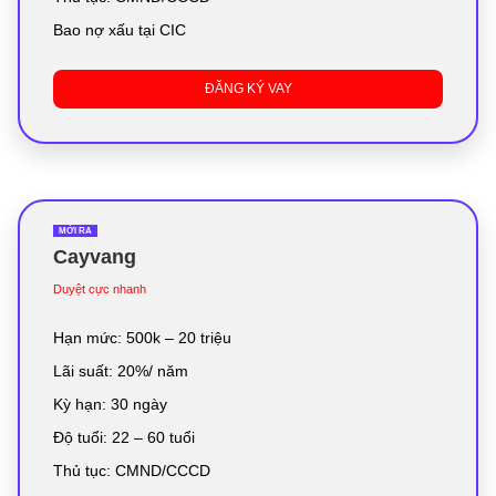
Bao nợ xấu tại CIC
ĐĂNG KÝ VAY
MỚI RA
Cayvang
Duyệt cực nhanh
Hạn mức: 500k – 20 triệu
Lãi suất: 20%/ năm
Kỳ hạn: 30 ngày
Độ tuổi: 22 – 60 tuổi
Thủ tục: CMND/CCCD