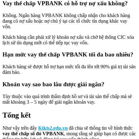
Vay thế chấp VPBANK có hỗ trợ nợ xấu không?
Không. Ngân hàng VPBANK không chấp nhận cho khách hàng
đang có nợ xấu hoặc nợ chú ý tại các tổ chức tín dụng khác vay
vốn.
Khách hàng cần phải xử lý khoản nợ xấu và chờ hệ thống CIC xóa
lịch sử tín dụng mới có thể tiếp tục vay vốn.
Hạn mức vay thế chấp VPBANK tối đa bao nhiêu?
Khách hàng sẽ được hỗ trợ hạn mức tối đa lên tới 90% giá trị tài sản
đảm bảo.
Khoản vay sao bao lâu được giải ngân?
Tùy thuộc vào quá trình thẩm định hồ sơ và tài sản thế chấp mà sẽ
mất khoảng 3 – 5 ngày để giải ngân khoản vay.
Tổng kết
Như vậy trên đây
Ktkts2.edu.vn
đã chia sẽ thông tin về hình thức
vay thế chấp sổ đỏ VPBANK
, mong rằng sẽ giúp bạn có được các