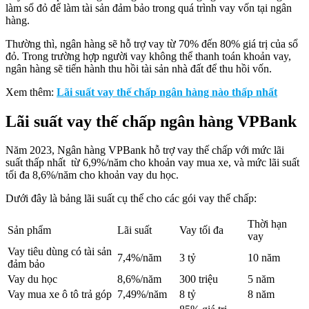
làm sổ đỏ để làm tài sản đảm bảo trong quá trình vay vốn tại ngân
hàng.
Thường thì, ngân hàng sẽ hỗ trợ vay từ 70% đến 80% giá trị của sổ
đỏ. Trong trường hợp người vay không thể thanh toán khoản vay,
ngân hàng sẽ tiến hành thu hồi tài sản nhà đất để thu hồi vốn.
Xem thêm:
Lãi suất vay thế chấp ngân hàng nào thấp nhất
Lãi suất vay thế chấp ngân hàng VPBank
Năm 2023, Ngân hàng VPBank hỗ trợ vay thế chấp với mức lãi
suất thấp nhất từ 6,9%/năm cho khoản vay mua xe, và mức lãi suất
tối đa 8,6%/năm cho khoản vay du học.
Dưới đây là bảng lãi suất cụ thể cho các gói vay thế chấp:
Thời hạn
Sản phẩm
Lãi suất
Vay tối đa
vay
Vay tiêu dùng có tài sản
7,4%/năm
3 tỷ
10 năm
đảm bảo
Vay du học
8,6%/năm
300 triệu
5 năm
Vay mua xe ô tô trả góp
7,49%/năm
8 tỷ
8 năm