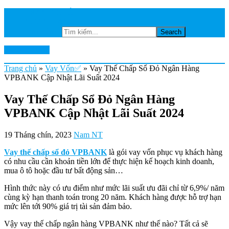
TRANG CHỦ
NGÂN HÀNG
Tìm kiếm...
Ktkts2.edu.vn
Trang chủ
»
Vay Vốn✅
»
Vay Thế Chấp Sổ Đỏ Ngân Hàng
VPBANK Cập Nhật Lãi Suất 2024
Vay Thế Chấp Sổ Đỏ Ngân Hàng
VPBANK Cập Nhật Lãi Suất 2024
19 Tháng chín, 2023
Nam NT
Vay thế chấp sổ đỏ VPBANK
là gói vay vốn phục vụ khách hàng
có nhu cầu cần khoản tiền lớn để thực hiện kế hoạch kinh doanh,
mua ô tô hoặc đầu tư bất động sản…
Hình thức này có ưu điểm như mức lãi suất ưu đãi chỉ từ 6,9%/ năm
cùng kỳ hạn thanh toán trong 20 năm. Khách hàng được hỗ trợ hạn
mức lên tới 90% giá trị tài sản đảm bảo.
Vậy vay thế chấp ngân hàng VPBANK như thế nào? Tất cả sẽ