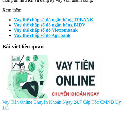
thông tin hữu ích và đăng ký vay vốn thành công.
Xem thêm:
Vay thế chấp sổ đỏ ngân hàng TPBANK
Vay thế chấp sổ đỏ ngân hàng BIDV
Vay thế chấp sổ đỏ Vietcombank
Vay thế chấp sổ đỏ Agribank
Bài viết liên quan
Vay Tiền Online Chuyển Khoản Ngay 24/7 Cấp Tốc CMND Uy
Tín