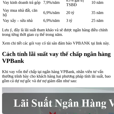
85% giá trị
Vay kinh doanh trả góp
7,9%/năm
10 năm
TSBĐ
Vay mua nhà đất, căn
6,9%/năm
20 tỷ
35 năm
hộ
Vay xây – sửa nhà
6,9%/năm
3 tỷ
25 năm
Lưu ý, đây là lãi suất tham khảo và sẽ được ngân hàng điều chỉnh
trong từng thời gian cụ thể trong năm.
Xem chi tiết các gói vay có tài sản đảm bảo VPBANK tại link này.
Cách tính lãi suất vay thế chấp ngân hàng
VPBank
Khi vay vốn thế chấp tại ngân hàng VPBank, nhân viên tư vấn
thường trình bày cho khách hàng hai phương pháp tính lãi suất, bao
gồm cả dự nợ gốc và dư nợ giảm dần như sau: