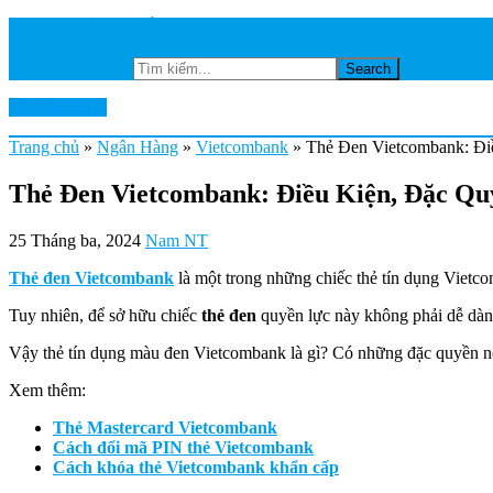
TRANG CHỦ
NGÂN HÀNG
Tìm kiếm...
Ktkts2.edu.vn
Trang chủ
»
Ngân Hàng
»
Vietcombank
»
Thẻ Đen Vietcombank: Đi
Thẻ Đen Vietcombank: Điều Kiện, Đặc Qu
25 Tháng ba, 2024
Nam NT
Thẻ đen Vietcombank
là một trong những chiếc thẻ tín dụng Vietc
Tuy nhiên, để sở hữu chiếc
thẻ đen
quyền lực này không phải dễ dàn
Vậy thẻ tín dụng màu đen Vietcombank là gì? Có những đặc quyền nổi 
Xem thêm:
Thẻ Mastercard Vietcombank
Cách đổi mã PIN thẻ Vietcombank
Cách khóa thẻ Vietcombank khẩn cấp