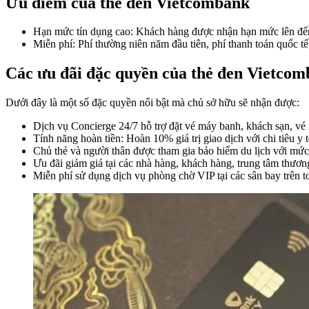
Ưu điểm của thẻ đen Vietcombank
Hạn mức tín dụng cao: Khách hàng được nhận hạn mức lên đến 
Miễn phí: Phí thường niên năm đầu tiên, phí thanh toán quốc tế
Các ưu đãi đặc quyền của thẻ đen Vietco
Dưới đây là một số đặc quyền nổi bật mà chủ sở hữu sẽ nhận được:
Dịch vụ Concierge 24/7 hỗ trợ đặt vé máy banh, khách sạn, 
Tính năng hoàn tiền: Hoàn 10% giá trị giao dịch với chi tiêu y 
Chủ thẻ và người thân được tham gia bảo hiểm du lịch với mức 
Ưu đãi giảm giá tại các nhà hàng, khách hàng, trung tâm thươn
Miễn phí sử dụng dịch vụ phòng chờ VIP tại các sân bay trên t