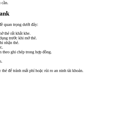
 cần.
bank
đề quan trọng dưới đây:
 thẻ rất khắt khe.
dụng trước khi mở thẻ.
hi nhận thẻ.
c.
n theo ghi chép trong hợp đồng.
h.
hẻ để tránh mất phí hoặc rủi ro an ninh tài khoản.