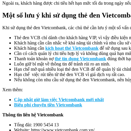
Ngoài ra, khách hàng được chi tiêu hết hạn mức tối đa trong ngày nếu
Một số lưu ý khi sử dụng thẻ đen Vietcom
Khi sử dụng thẻ đen Vietcombank, các chủ thẻ cần lưu ý một số vấn 
Thẻ đen VCB chỉ dành cho khách hàng VIP, vì vậy điều kiện mở
Khách hàng cần cân nhắc về khả năng tài chính và nhu cầu sử 
Khách hàng cần
kích hoạt thẻ Vietcombank
để sử dụng sau k
Cần có cách quản lý chi tiêu hợp lý và không dùng quá hạn mứ
Thanh toán khoản nợ
thẻ tín dụng Vietcombank
đúng thời hạ
Luôn giữ bí mật về thông tin để tránh rủi ro an ninh.
Hạn chế mở quá nhiều loại thẻ đen VCB để dễ quản lý tài chín
Hạn chế việc rút tiền từ thẻ đen VCB vì giá dịch vụ rất cao.
Nếu không còn nhu cầu sử dụng thẻ đen Vietcombank, nên hủy t
Xem thêm:
Cập nhật giờ làm việc Vietcombank mới nhất
Biểu phí chuyển tiền Vietcombank
Thông tin liên hệ Vietcombank
Tổng đài: 1900 5454 13
Website: https://www.vietcombank.com.vn/