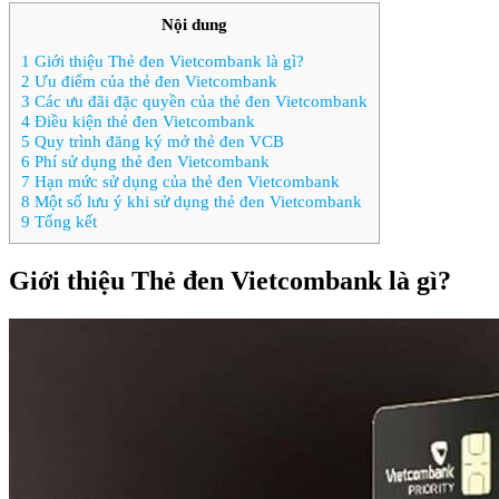
Nội dung
1
Giới thiệu Thẻ đen Vietcombank là gì?
2
Ưu điểm của thẻ đen Vietcombank
3
Các ưu đãi đặc quyền của thẻ đen Vietcombank
4
Điều kiện thẻ đen Vietcombank
5
Quy trình đăng ký mở thẻ đen VCB
6
Phí sử dụng thẻ đen Vietcombank
7
Hạn mức sử dụng của thẻ đen Vietcombank
8
Một số lưu ý khi sử dụng thẻ đen Vietcombank
9
Tổng kết
Giới thiệu Thẻ đen Vietcombank là gì?