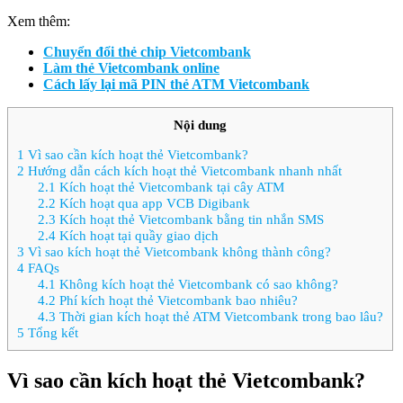
Xem thêm:
Chuyển đổi thẻ chip Vietcombank
Làm thẻ Vietcombank online
Cách lấy lại mã PIN thẻ ATM Vietcombank
Nội dung
1
Vì sao cần kích hoạt thẻ Vietcombank?
2
Hướng dẫn cách kích hoạt thẻ Vietcombank nhanh nhất
2.1
Kích hoạt thẻ Vietcombank tại cây ATM
2.2
Kích hoạt qua app VCB Digibank
2.3
Kích hoạt thẻ Vietcombank bằng tin nhắn SMS
2.4
Kích hoạt tại quầy giao dịch
3
Vì sao kích hoạt thẻ Vietcombank không thành công?
4
FAQs
4.1
Không kích hoạt thẻ Vietcombank có sao không?
4.2
Phí kích hoạt thẻ Vietcombank bao nhiêu?
4.3
Thời gian kích hoạt thẻ ATM Vietcombank trong bao lâu?
5
Tổng kết
Vì sao cần kích hoạt thẻ Vietcombank?