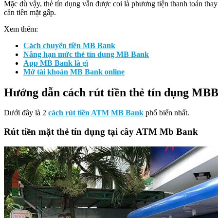
Mặc dù vậy, thẻ tín dụng vẫn được coi là phương tiện thanh toán thay
cần tiền mặt gấp.
Xem thêm:
Cách chuyển tiền MB Bank
Nâng hạn mức thẻ tín dụng MB Bank
App MB Bank là gì
Mở tài khoản MB Bank online
Hướng dẫn cách rút tiền thẻ tín dụng MB
Dưới đây là 2
cách rút tiền ATM MB Bank
phổ biến nhất.
Rút tiền mặt thẻ tín dụng tại cây ATM Mb Bank