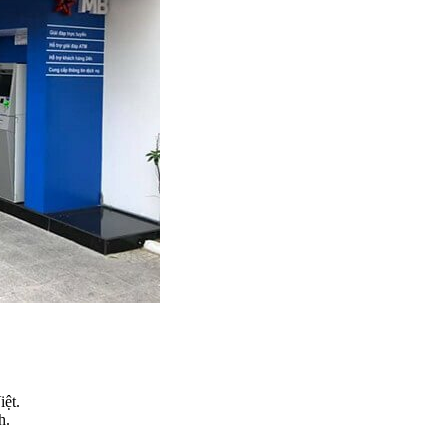
ệt.
h.