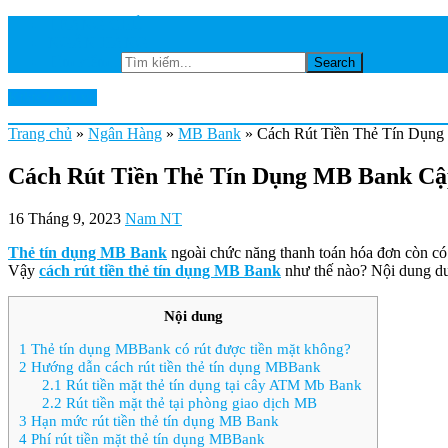
TRANG CHỦ
NGÂN HÀNG
Tìm kiếm...
Ktkts2.edu.vn
Trang chủ
»
Ngân Hàng
»
MB Bank
»
Cách Rút Tiền Thẻ Tín Dụng 
Cách Rút Tiền Thẻ Tín Dụng MB Bank Cập
16 Tháng 9, 2023
Nam NT
Thẻ tín dụng MB Bank
ngoài chức năng thanh toán hóa đơn còn có c
Vậy
cách rút tiền thẻ tín dụng MB Bank
như thế nào? Nội dung dướ
Nội dung
1
Thẻ tín dụng MBBank có rút được tiền mặt không?
2
Hướng dẫn cách rút tiền thẻ tín dụng MBBank
2.1
Rút tiền mặt thẻ tín dụng tại cây ATM Mb Bank
2.2
Rút tiền mặt thẻ tại phòng giao dịch MB
3
Hạn mức rút tiền thẻ tín dụng MB Bank
4
Phí rút tiền mặt thẻ tín dụng MBBank