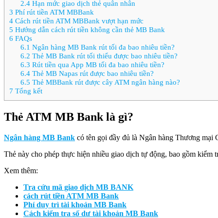
2.4
Hạn mức giao dịch thẻ quân nhân
3
Phí rút tiền ATM MBBank
4
Cách rút tiền ATM MBBank vượt hạn mức
5
Hướng dẫn cách rút tiền không cần thẻ MB Bank
6
FAQs
6.1
Ngân hàng MB Bank rút tối đa bao nhiêu tiền?
6.2
Thẻ MB Bank rút tối thiểu được bao nhiêu tiền?
6.3
Rút tiền qua App MB tối đa bao nhiêu tiền?
6.4
Thẻ MB Napas rút được bao nhiêu tiền?
6.5
Thẻ MBBank rút được cây ATM ngân hàng nào?
7
Tổng kết
Thẻ ATM MB Bank là gì?
Ngân hàng MB Bank
có tên gọi đầy đủ là Ngân hàng Thương mại C
Thẻ này cho phép thực hiện nhiều giao dịch tự động, bao gồm kiểm tra 
Xem thêm:
Tra cứu mã giao dịch MB BANK
cách rút tiền ATM MB Bank
Phí duy trì tài khoản MB Bank
Cách kiểm tra số dư tài khoản MB Bank