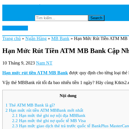
TRANG CHỦ
NGÂN HÀNG
Tìm kiếm...
Ktkts2.edu.vn
Trang chủ
»
Ngân Hàng
»
MB Bank
»
Hạn Mức Rút Tiền ATM MB B
Hạn Mức Rút Tiền ATM MB Bank Cập Nhật
10 Tháng 9, 2023
Nam NT
Hạn mức rút tiền ATM MB Bank
được quy định cho từng loại thẻ k
Vậy thẻ MBBank rút tối đa bao nhiêu tiền 1 ngày? Hãy cùng Ktkts2.e
Nội dung
1
Thẻ ATM MB Bank là gì?
2
Hạn mức rút tiền ATM MBBank mới nhất
2.1
Hạn mức thẻ ghi nợ nội địa MBBank
2.2
Hạn mức thẻ ghi nợ quốc tế MB Visa
2.3
Hạn mức giao dịch thẻ trả trước quốc tế BankPlus MasterCar