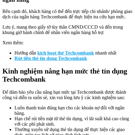
Bên cạnh đó, khách hàng có thể đến trực tiếp chi nhánh/ phòng giao
dịch của ngân hàng Techcombank để thực hiện tra cứu hạn mức.
Lưu ý, mang theo giấy tờ tùy thân CMND/CCCD và đến trong
khung giờ hành chính để nhân viên ngân hàng hỗ trợ.
Xem thêm:
Hướng dẫn
kích hoạt thẻ Techcombank
nhanh nhất
Rút tiền thẻ tín dụng Techcombank
Kinh nghiệm nâng hạn mức thẻ tín dụng
Techcombank
Để đảm bảo yêu cầu nâng hạn mức tại Techcombank được thành
công và diễn ra suôn sẻ, xin vui lòng lưu ý các kinh nghiệm sau:
Luôn thanh toán đúng hạn cho các khoản nợ đối với ngân
hàng.
Hạn chế rút tiền mặt từ thẻ tín dụng, vì lãi suất khá cao cùng
với các phí phát sinh.
Thường xuyên sử dụng thẻ tín dụng để thực hiện các giao
dịch, giúp tạo lịch sử giao dịch tích cực.