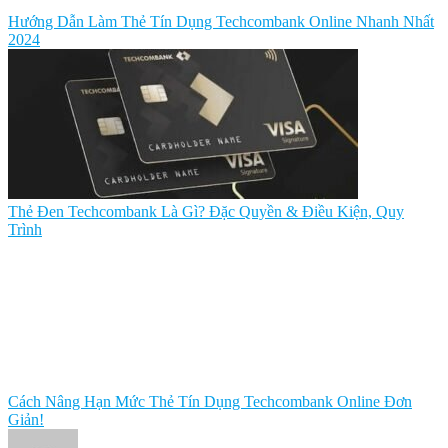
Hướng Dẫn Làm Thẻ Tín Dụng Techcombank Online Nhanh Nhất
2024
Thẻ Đen Techcombank Là Gì? Đặc Quyền & Điều Kiện, Quy
Trình
Cách Nâng Hạn Mức Thẻ Tín Dụng Techcombank Online Đơn
Giản!