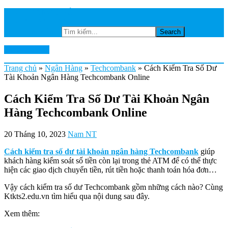
TRANG CHỦ
NGÂN HÀNG
Tìm kiếm...
Ktkts2.edu.vn
Trang chủ
»
Ngân Hàng
»
Techcombank
»
Cách Kiểm Tra Số Dư
Tài Khoản Ngân Hàng Techcombank Online
Cách Kiểm Tra Số Dư Tài Khoản Ngân
Hàng Techcombank Online
20 Tháng 10, 2023
Nam NT
Cách kiểm tra số dư tài khoản ngân hàng Techcombank
giúp
khách hàng kiểm soát số tiền còn lại trong thẻ ATM để có thể thực
hiện các giao dịch chuyển tiền, rút tiền hoặc thanh toán hóa đơn…
Vậy cách kiểm tra số dư Techcombank gồm những cách nào? Cùng
Ktkts2.edu.vn tìm hiểu qua nội dung sau đây.
Xem thêm: