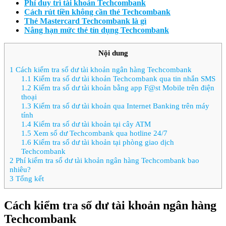
Phí duy trì tài khoản Techcombank
Cách rút tiền không cần thẻ Techcombank
Thẻ Mastercard Techcombank là gì
Nâng hạn mức thẻ tín dụng Techcombank
Nội dung
1
Cách kiểm tra số dư tài khoản ngân hàng Techcombank
1.1
Kiểm tra số dư tài khoản Techcombank qua tin nhắn SMS
1.2
Kiểm tra số dư tài khoản bằng app F@st Mobile trên điện
thoại
1.3
Kiểm tra số dư tài khoản qua Internet Banking trên máy
tính
1.4
Kiểm tra số dư tài khoản tại cây ATM
1.5
Xem số dư Techcombank qua hotline 24/7
1.6
Kiểm tra số dư tài khoản tại phòng giao dịch
Techcombank
2
Phí kiểm tra số dư tài khoản ngân hàng Techcombank bao
nhiêu?
3
Tổng kết
Cách kiểm tra số dư tài khoản ngân hàng
Techcombank