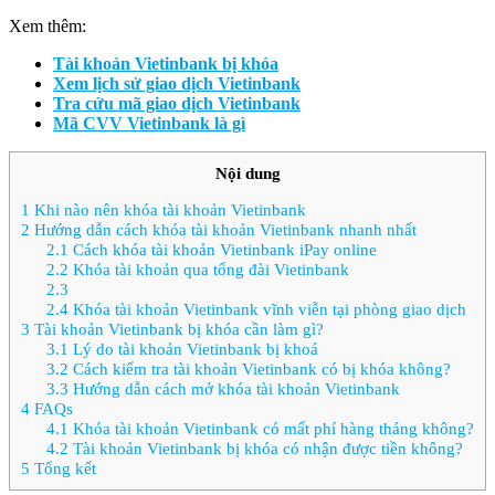
Xem thêm:
Tài khoản Vietinbank bị khóa
Xem lịch sử giao dịch Vietinbank
Tra cứu mã giao dịch Vietinbank
Mã CVV Vietinbank là gì
Nội dung
1
Khi nào nên khóa tài khoản Vietinbank
2
Hướng dẫn cách khóa tài khoản Vietinbank nhanh nhất
2.1
Cách khóa tài khoản Vietinbank iPay online
2.2
Khóa tài khoản qua tổng đài Vietinbank
2.3
2.4
Khóa tài khoản Vietinbank vĩnh viễn tại phòng giao dịch
3
Tài khoản Vietinbank bị khóa cần làm gì?
3.1
Lý do tài khoản Vietinbank bị khoá
3.2
Cách kiểm tra tài khoản Vietinbank có bị khóa không?
3.3
Hướng dẫn cách mở khóa tài khoản Vietinbank
4
FAQs
4.1
Khóa tài khoản Vietinbank có mất phí hàng tháng không?
4.2
Tài khoản Vietinbank bị khóa có nhận được tiền không?
5
Tổng kết