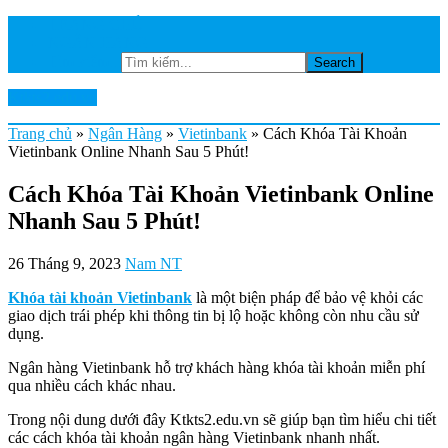
TRANG CHỦ
NGÂN HÀNG
Tìm kiếm...
Ktkts2.edu.vn
Trang chủ
»
Ngân Hàng
»
Vietinbank
»
Cách Khóa Tài Khoản
Vietinbank Online Nhanh Sau 5 Phút!
Cách Khóa Tài Khoản Vietinbank Online
Nhanh Sau 5 Phút!
26 Tháng 9, 2023
Nam NT
Khóa tài khoản Vietinbank
là một biện pháp để bảo vệ khỏi các
giao dịch trái phép khi thông tin bị lộ hoặc không còn nhu cầu sử
dụng.
Ngân hàng Vietinbank hỗ trợ khách hàng khóa tài khoản miễn phí
qua nhiều cách khác nhau.
Trong nội dung dưới đây Ktkts2.edu.vn sẽ giúp bạn tìm hiểu chi tiết
các cách khóa tài khoản ngân hàng Vietinbank nhanh nhất.