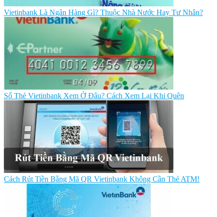
Vietinbank Là Ngân Hàng Gì? Thuộc Nhà Nước Hay Tư Nhân?
Số Thẻ Vietinbank Xem Ở Đâu? Cách Xem Lại Khi Quên
Cách Rút Tiền Bằng Mã QR Vietinbank Không Cần Thẻ ATM!