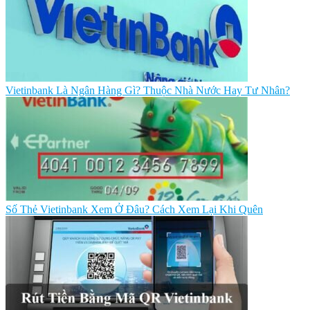
Vietinbank Là Ngân Hàng Gì? Thuộc Nhà Nước Hay Tư Nhân?
Số Thẻ Vietinbank Xem Ở Đâu? Cách Xem Lại Khi Quên