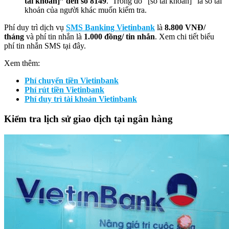
tài khoản]” đến số 8149
. Trong đó “[số tài khoản]” là số tài
khoản của người khác muốn kiểm tra.
Phí duy trì dịch vụ
SMS Banking Vietinbank
là
8.800 VNĐ/
tháng
và phí tin nhắn là
1.000 đồng/ tin nhắn
. Xem chi tiết biểu
phí tin nhắn SMS tại đây.
Xem thêm:
Phí chuyển tiền Vietinbank
Phí rút tiền Vietinbank
Phí duy trì tài khoản Vietinbank
Kiểm tra lịch sử giao dịch tại ngân hàng