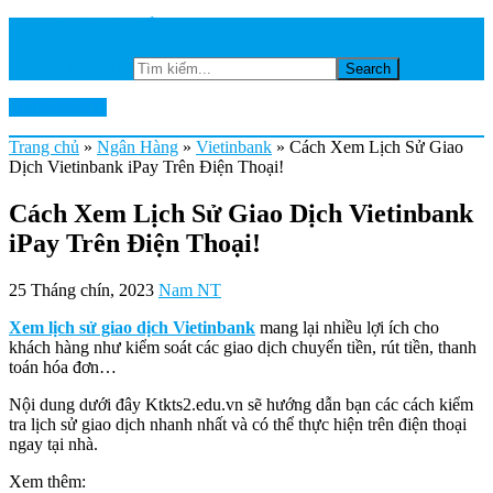
TRANG CHỦ
NGÂN HÀNG
Tìm kiếm...
Ktkts2.edu.vn
Trang chủ
»
Ngân Hàng
»
Vietinbank
»
Cách Xem Lịch Sử Giao
Dịch Vietinbank iPay Trên Điện Thoại!
Cách Xem Lịch Sử Giao Dịch Vietinbank
iPay Trên Điện Thoại!
25 Tháng chín, 2023
Nam NT
Xem lịch sử giao dịch Vietinbank
mang lại nhiều lợi ích cho
khách hàng như kiểm soát các giao dịch chuyển tiền, rút tiền, thanh
toán hóa đơn…
Nội dung dưới đây Ktkts2.edu.vn sẽ hướng dẫn bạn các cách kiểm
tra lịch sử giao dịch nhanh nhất và có thể thực hiện trên điện thoại
ngay tại nhà.
Xem thêm: