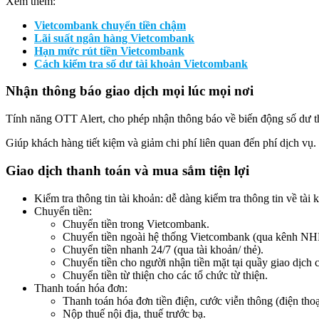
Xem thêm:
Vietcombank chuyển tiền chậm
Lãi suất ngân hàng Vietcombank
Hạn mức rút tiền Vietcombank
Cách kiểm tra số dư tài khoản Vietcombank
Nhận thông báo giao dịch mọi lúc mọi nơi
Tính năng OTT Alert, cho phép nhận thông báo về biến động số dư 
Giúp khách hàng tiết kiệm và giảm chi phí liên quan đến phí dịch vụ.
Giao dịch thanh toán và mua sắm tiện lợi
Kiểm tra thông tin tài khoản: dễ dàng kiểm tra thông tin về tài 
Chuyển tiền:
Chuyển tiền trong Vietcombank.
Chuyển tiền ngoài hệ thống Vietcombank (qua kênh N
Chuyển tiền nhanh 24/7 (qua tài khoản/ thẻ).
Chuyển tiền cho người nhận tiền mặt tại quầy giao dị
Chuyển tiền từ thiện cho các tổ chức từ thiện.
Thanh toán hóa đơn:
Thanh toán hóa đơn tiền điện, cước viễn thông (điện thoạ
Nộp thuế nội địa, thuế trước bạ.