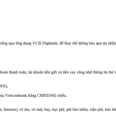
thông qua ứng dụng VCB Digibank, để thay thế thông báo qua tin nhắ
khoản thanh toán, tài khoản tiền gửi và tiền vay cũng như thông tin thẻ 
HNN).
ch của Vietcombank bằng CMND/Hộ chiếu.
i, Internet), vé tàu, vé máy bay, học phí, phí bảo hiểm, viện phí, bảo 