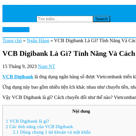
TRANG CHỦ
NGÂN HÀNG
Tìm kiếm...
Ktkts2.edu.vn
Trang chủ
»
Ngân Hàng
»
VCB Digibank Là Gì? Tính Năng Và Cá
VCB Digibank Là Gì? Tính Năng Và Cách
15 Tháng 9, 2023
Nam NT
VCB Digibank
là ứng dụng ngân hàng số được Vietcombank triển k
Ứng dụng này bao gồm nhiều tiện ích khác nhau như chuyển tiền, nhậ
Vậy VCB Digibank là gì? Cách chuyển đổi như thế nào? Vietcombank
Nội dung
1
VCB Digibank là gì?
2
Các tính năng của VCB Digibank
2.1
Dùng chung 1 tài khoản và mật khẩu