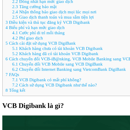
2.2
Đồng nhất hạn mức giao dịch
2.3
Tăng cường bảo mật
2.4
Nhận thông báo giao dịch mọi lúc mọi nơi
2.5
Giao dịch thanh toán và mua sắm tiện lợi
3
Điều kiện và thủ tục đăng ký VCB Digibank
4
Biểu phí và hạn mức giao dịch
4.1
Cước phí di trì mỗi tháng
4.2
Phí giao dịch
5
Cách cài đặt sử dụng VCB DigiBank
5.1
Khách hàng chưa có tài khoản VCB Digibank
5.2
Khách hàng đã có tài khoản VCB Digibank
6
Cách chuyển đổi VCB-iB@nking, VCB Mobile Banking sang VC
6.1
Chuyển đổi VCB Mobile sang VCB DigiBank
6.2
Chuyển đổi Internet Banking sang VietcomBank DigiBank
7
FAQs
7.1
VCB Digibank có mất phí không?
7.2
Cách sử dụng VCB Digibank như thế nào?
8
Tổng kết
VCB Digibank là gì?