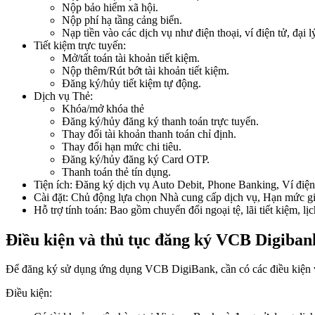
Nộp bảo hiểm xã hội.
Nộp phí hạ tầng cảng biển.
Nạp tiền vào các dịch vụ như điện thoại, ví điện tử, đại 
Tiết kiệm trực tuyến:
Mở/tất toán tài khoản tiết kiệm.
Nộp thêm/Rút bớt tài khoản tiết kiệm.
Đăng ký/hủy tiết kiệm tự động.
Dịch vụ Thẻ:
Khóa/mở khóa thẻ
Đăng ký/hủy đăng ký thanh toán trực tuyến.
Thay đổi tài khoản thanh toán chỉ định.
Thay đổi hạn mức chi tiêu.
Đăng ký/hủy đăng ký Card OTP.
Thanh toán thẻ tín dụng.
Tiện ích: Đăng ký dịch vụ Auto Debit, Phone Banking, Ví điện
Cài đặt: Chủ động lựa chọn Nhà cung cấp dịch vụ, Hạn mức gi
Hỗ trợ tính toán: Bao gồm chuyển đổi ngoại tệ, lãi tiết kiệm, lịc
Điều kiện và thủ tục đăng ký VCB Digiban
Để đăng ký sử dụng ứng dụng VCB DigiBank, cần có các điều kiện v
Điều kiện: