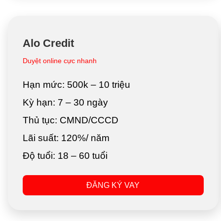
Alo Credit
Duyệt online cực nhanh
Hạn mức: 500k – 10 triệu
Kỳ hạn: 7 – 30 ngày
Thủ tục: CMND/CCCD
Lãi suất: 120%/ năm
Độ tuổi: 18 – 60 tuổi
ĐĂNG KÝ VAY