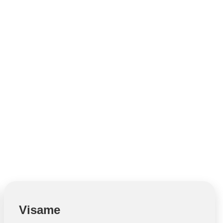
Visame