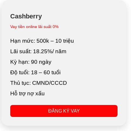
Cashberry
Vay tiền online lãi suất 0%
Hạn mức: 500k – 10 triệu
Lãi suất: 18.25%/ năm
Kỳ hạn: 90 ngày
Độ tuổi: 18 – 60 tuổi
Thủ tục: CMND/CCCD
Hỗ trợ nợ xấu
ĐĂNG KÝ VAY