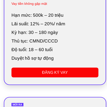
Vay tiền không gặp mặt
Hạn mức: 500k – 20 triệu
Lãi suất: 12% – 20%/ năm
Kỳ hạn: 30 – 180 ngày
Thủ tục: CMND/CCCD
Độ tuổi: 18 – 60 tuổi
Duyệt hồ sợ tự động
ĐĂNG KÝ VAY
MỚI RA