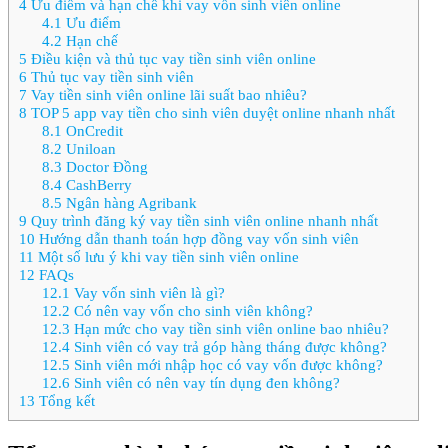
4
Ưu điểm và hạn chế khi vay vốn sinh viên online
4.1
Ưu điểm
4.2
Hạn chế
5
Điều kiện và thủ tục vay tiền sinh viên online
6
Thủ tục vay tiền sinh viên
7
Vay tiền sinh viên online lãi suất bao nhiêu?
8
TOP 5 app vay tiền cho sinh viên duyệt online nhanh nhất
8.1
OnCredit
8.2
Uniloan
8.3
Doctor Đồng
8.4
CashBerry
8.5
Ngân hàng Agribank
9
Quy trình đăng ký vay tiền sinh viên online nhanh nhất
10
Hướng dẫn thanh toán hợp đồng vay vốn sinh viên
11
Một số lưu ý khi vay tiền sinh viên online
12
FAQs
12.1
Vay vốn sinh viên là gì?
12.2
Có nên vay vốn cho sinh viên không?
12.3
Hạn mức cho vay tiền sinh viên online bao nhiêu?
12.4
Sinh viên có vay trả góp hàng tháng được không?
12.5
Sinh viên mới nhập học có vay vốn được không?
12.6
Sinh viên có nên vay tín dụng đen không?
13
Tổng kết