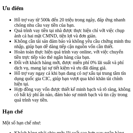
Ưu điểm
Hỗ trợ vay từ 500k đến 20 triệu trong ngày, đáp ứng nhanh
chóng nhu cầu vay tiền của bạn.
Quá trình vay tiền tại nhà được thực hiện chỉ với việc chụp
ảnh cả hai mặt CMND, tiện lợi và đơn giản.
Không cần tài sản đảm bảo và không yêu cầu chứng minh thu
nhập, giúp bạn dễ dàng tiếp cận nguồn vốn cần thiết.
Hoàn toàn thực hiện quá trình vay online, với việc chuyển
tiền trực tiếp vào thẻ ngân hàng của bạn.
Đối với khách hàng mới, được miễn phí 0% lãi suất và phí
dịch vụ, mang lại sự tiết kiệm và ưu đãi đáng giá.
Hỗ trợ vay ngay cả khi bạn đang có nợ xấu tại trung tâm tín
dụng quốc gia CIC, giúp bạn vượt qua khó khăn tài chính
hiện tại.
Hợp đồng vay vốn được thiết kế minh bạch và rõ ràng, không
có bất kỳ phí ẩn nào, đảm bảo sự minh bạch và tin cậy trong
quá trình vay tiền.
Hạn chế
Một số hạn chế như:
Khách hàng phải chịu mức lãi suất cao hơn vay ngân hàng.