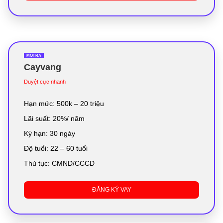
MỚI RA
Cayvang
Duyệt cực nhanh
Hạn mức: 500k – 20 triệu
Lãi suất: 20%/ năm
Kỳ hạn: 30 ngày
Độ tuổi: 22 – 60 tuổi
Thủ tục: CMND/CCCD
ĐĂNG KÝ VAY