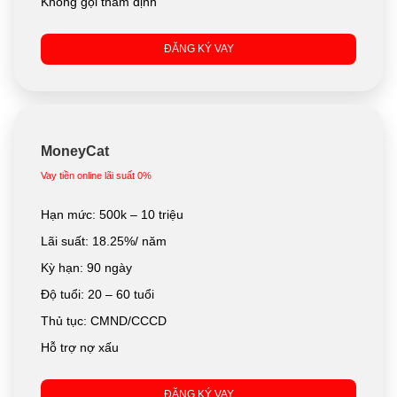
Không gọi thẩm định
ĐĂNG KÝ VAY
MoneyCat
Vay tiền online lãi suất 0%
Hạn mức: 500k – 10 triệu
Lãi suất: 18.25%/ năm
Kỳ hạn: 90 ngày
Độ tuổi: 20 – 60 tuổi
Thủ tục: CMND/CCCD
Hỗ trợ nợ xấu
ĐĂNG KÝ VAY