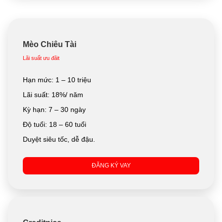
Mèo Chiêu Tài
Lãi suất ưu đãit
Hạn mức: 1 – 10 triệu
Lãi suất: 18%/ năm
Kỳ hạn: 7 – 30 ngày
Độ tuổi: 18 – 60 tuổi
Duyệt siêu tốc, dễ đậu.
ĐĂNG KÝ VAY