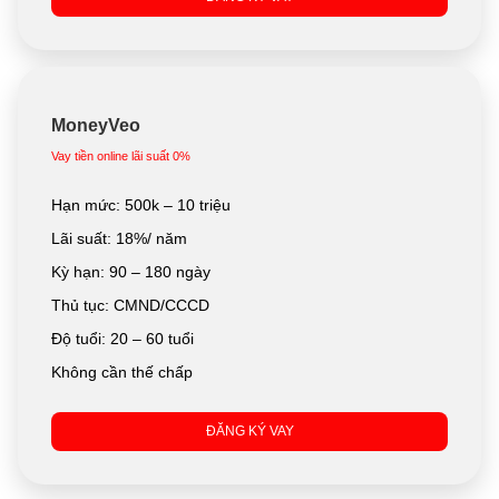
MoneyVeo
Vay tiền online lãi suất 0%
Hạn mức: 500k – 10 triệu
Lãi suất: 18%/ năm
Kỳ hạn: 90 – 180 ngày
Thủ tục: CMND/CCCD
Độ tuổi: 20 – 60 tuổi
Không cần thế chấp
ĐĂNG KÝ VAY