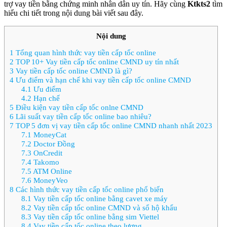
trợ vay tiền bằng chứng minh nhân dân uy tín. Hãy cùng
Ktkts2
tìm
hiểu chi tiết trong nội dung bài viết sau đây.
Nội dung
1
Tổng quan hình thức vay tiền cấp tốc online
2
TOP 10+ Vay tiền cấp tốc online CMND uy tín nhất
3
Vay tiền cấp tốc online CMND là gì?
4
Ưu điểm và hạn chế khi vay tiền cấp tốc online CMND
4.1
Ưu điểm
4.2
Hạn chế
5
Điều kiện vay tiền cấp tốc onlne CMND
6
Lãi suất vay tiền cấp tốc online bao nhiêu?
7
TOP 5 đơn vị vay tiền cấp tốc online CMND nhanh nhất 2023
7.1
MoneyCat
7.2
Doctor Đồng
7.3
OnCredit
7.4
Takomo
7.5
ATM Online
7.6
MoneyVeo
8
Các hình thức vay tiền cấp tốc online phổ biến
8.1
Vay tiền cấp tốc online bằng cavet xe máy
8.2
Vay tiền cấp tốc online CMND và sổ hộ khẩu
8.3
Vay tiền cấp tốc online bằng sim Viettel
8.4
Vay tiền cấp tốc online theo lương