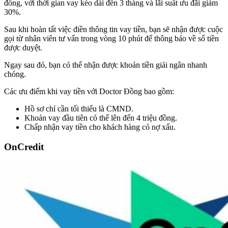
đồng, với thời gian vay kéo dài đến 3 tháng và lãi suất ưu đãi giảm
30%.
Sau khi hoàn tất việc điền thông tin vay tiền, bạn sẽ nhận được cuộc
gọi từ nhân viên tư vấn trong vòng 10 phút để thông báo về số tiền
được duyệt.
Ngay sau đó, bạn có thể nhận được khoản tiền giải ngân nhanh
chóng.
Các ưu điểm khi vay tiền với Doctor Đồng bao gồm:
Hồ sơ chỉ cần tối thiểu là CMND.
Khoản vay đầu tiên có thể lên đến 4 triệu đồng.
Chấp nhận vay tiền cho khách hàng có nợ xấu.
OnCredit