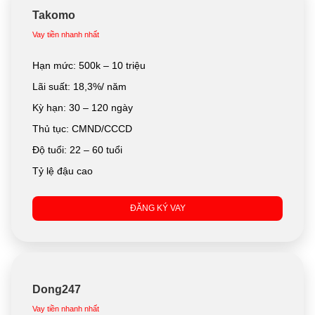
Takomo
Vay tiền nhanh nhất
Hạn mức: 500k – 10 triệu
Lãi suất: 18,3%/ năm
Kỳ hạn: 30 – 120 ngày
Thủ tục: CMND/CCCD
Độ tuổi: 22 – 60 tuổi
Tỷ lệ đậu cao
ĐĂNG KÝ VAY
Dong247
Vay tiền nhanh nhất