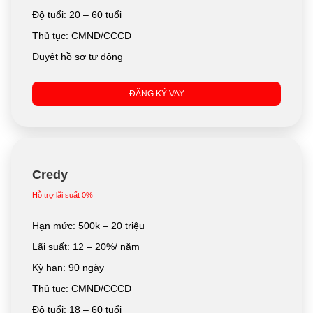
Độ tuổi: 20 – 60 tuổi
Thủ tục: CMND/CCCD
Duyệt hồ sơ tự động
ĐĂNG KÝ VAY
Credy
Hỗ trợ lãi suất 0%
Hạn mức: 500k – 20 triệu
Lãi suất: 12 – 20%/ năm
Kỳ hạn: 90 ngày
Thủ tục: CMND/CCCD
Độ tuổi: 18 – 60 tuổi