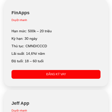
FinApps
Duyệt nhanh
Hạn mức: 500k – 20 triệu
Kỳ hạn: 30 ngày
Thủ tục: CMND/CCCD
Lãi suất: 14,6%/ năm
Độ tuổi: 18 – 60 tuổi
ĐĂNG KÝ VAY
Jeff App
Duyệt nhanh