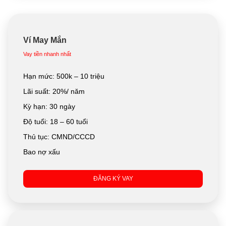
Ví May Mắn
Vay tiền nhanh nhất
Hạn mức: 500k – 10 triệu
Lãi suất: 20%/ năm
Kỳ hạn: 30 ngày
Độ tuổi: 18 – 60 tuổi
Thủ tục: CMND/CCCD
Bao nợ xấu
ĐĂNG KÝ VAY