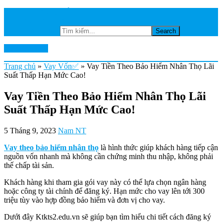
TRANG CHỦ
NGÂN HÀNG
Tìm kiếm...
Ktkts2.edu.vn
Trang chủ
»
Vay Vốn✅
»
Vay Tiền Theo Bảo Hiểm Nhân Thọ Lãi
Suất Thấp Hạn Mức Cao!
Vay Tiền Theo Bảo Hiểm Nhân Thọ Lãi
Suất Thấp Hạn Mức Cao!
5 Tháng 9, 2023
Nam NT
Vay theo bảo hiểm nhân thọ
là hình thức giúp khách hàng tiếp cận
nguồn vốn nhanh mà không cần chứng minh thu nhập, không phải
thế chấp tài sản.
Khách hàng khi tham gia gói vay này có thể lựa chọn ngân hàng
hoặc công ty tài chính để đăng ký. Hạn mức cho vay lên tới 300
triệu tùy vào hợp đồng bảo hiểm và đơn vị cho vay.
Dưới đây Ktkts2.edu.vn sẽ giúp bạn tìm hiểu chi tiết cách đăng ký