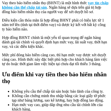
Vay theo bảo hiểm nhân thọ (BHNT) là một hình thức
vay tín chấp
không cần thế chấp tài sản
. Ngân hàng sẽ dựa trên giá trị hợp
đồng bảo hiểm nhân thọ của người vay để xét duyệt hồ sơ.
Điều kiện cần thỏa mãn là hợp đồng BHNT phải có hiệu lực từ 1
năm trở lên (tính tại thời điểm vay) và được ký kết với bất kỳ công
ty bảo hiểm nào.
Hợp đồng BHNT chính là một yếu tố quan trọng để ngân hàng
đánh giá tài chính và quyết định hạn mức vay, lãi suất vay, thời hạn
vay, và các điều kiện khác.
Mức phí đóng bảo hiểm càng cao, thì hạn mức vay được xét duyệt
càng cao. Hình thức này đặc biệt phù hợp cho khách hàng làm việc
tự do hoặc thời gian làm việc hiện tại chưa đạt tối thiểu 3 tháng.
Ưu điểm khi vay tiền theo bảo hiểm nhân
thọ
Không yêu cầu thế chấp tài sản hoặc bảo lãnh của công ty.
Không cần chứng minh thu nhập bằng các loại giấy tờ phức
tạp như bảng lương, sao kê lương, hay hợp đồng lao động.
Hạn mức vay cao, giúp đáp ứng nhu cầu tài chính lớn của
khách hàng.