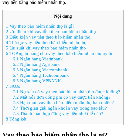
vay tiền bằng bảo hiểm nhân thọ.
Nội dung
1
Vay theo bảo hiểm nhân thọ là gì?
2
Ưu điểm khi vay tiền theo bảo hiểm nhân thọ
3
Điều kiện vay tiền theo bảo hiểm nhân thọ
4
Thủ tục vay tiền theo bảo hiểm nhân thọ
5
Lãi suất khi vay theo bảo hiểm nhân thọ
6
TOP ngân hàng cho vay theo bảo hiểm nhân thọ uy tín
6.1
Ngân hàng Vietinbank
6.2
Ngân hàng Agribank
6.3
Ngân hàng Vietcombank
6.4
Ngân hàng Techcombank
6.5
Ngân hàng VPBANK
7
FAQs
7.1
Nợ xấu có vay theo bảo hiểm nhân thọ được không?
7.2
Mất hóa đơn đóng phí có vay được tiền không?
7.3
Hạn mức vay theo bảo hiểm nhân thọ bao nhiêu?
7.4
Thời gian giải ngân khoản vay trong bao lâu?
7.5
Thanh toán hợp đồng vay tiền như thế nào?
8
Tổng kết
Vay theo bảo hiểm nhân thọ là gì?