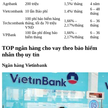
Agribank
200 triệu
1,5%/ tháng
4 năm
6 – 48
Vietcombank
10 lần Bảo phí
1.4%/ tháng
tháng
100 phí bảo hiểm hàng
1,66% –
6 – 36
Techcombank
tháng, tối đa 70 triệu
2,17%/tháng
tháng
VNĐ
100 lần phí đóng bảo
1,66% –
6 – 36
VPBank
hiểm tháng
2,17%/tháng
tháng
TOP ngân hàng cho vay theo bảo hiểm
nhân thọ uy tín
Ngân hàng Vietinbank