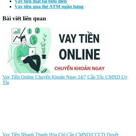
Vay tiền mặt tại bưu điện
Vay tiền qua thẻ ATM ngân hàng
Bài viết liên quan
Vay Tiền Online Chuyển Khoản Ngay 24/7 Cấp Tốc CMND Uy
Tín
Vay Tiền Nhanh Thanh Hóa Chỉ Cần CMND/CCCD Duyệt