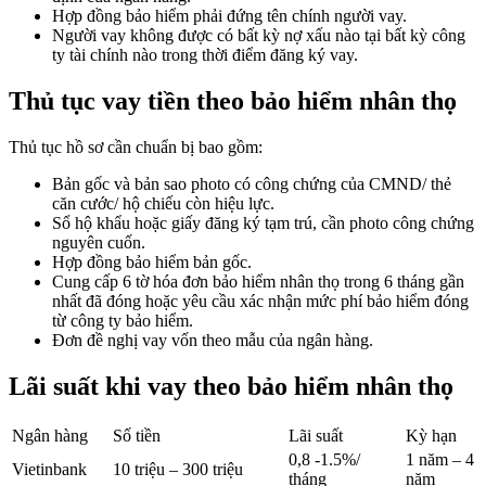
Hợp đồng bảo hiểm phải đứng tên chính người vay.
Người vay không được có bất kỳ nợ xấu nào tại bất kỳ công
ty tài chính nào trong thời điểm đăng ký vay.
Thủ tục vay tiền theo bảo hiểm nhân thọ
Thủ tục hồ sơ cần chuẩn bị bao gồm:
Bản gốc và bản sao photo có công chứng của CMND/ thẻ
căn cước/ hộ chiếu còn hiệu lực.
Sổ hộ khẩu hoặc giấy đăng ký tạm trú, cần photo công chứng
nguyên cuốn.
Hợp đồng bảo hiểm bản gốc.
Cung cấp 6 tờ hóa đơn bảo hiểm nhân thọ trong 6 tháng gần
nhất đã đóng hoặc yêu cầu xác nhận mức phí bảo hiểm đóng
từ công ty bảo hiểm.
Đơn đề nghị vay vốn theo mẫu của ngân hàng.
Lãi suất khi vay theo bảo hiểm nhân thọ
Ngân hàng
Số tiền
Lãi suất
Kỳ hạn
0,8 -1.5%/
1 năm – 4
Vietinbank
10 triệu – 300 triệu
tháng
năm